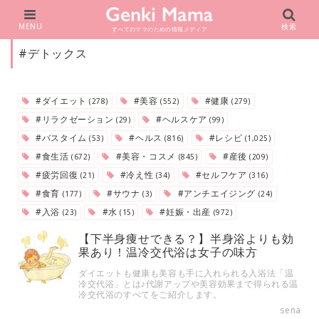
MENU
検索
すべてのママのための情報メディア
#デトックス
#ダイエット
#美容
#健康
(278)
(552)
(279)
#リラクゼーション
#ヘルスケア
(29)
(99)
#バスタイム
#ヘルス
#レシピ
(53)
(816)
(1,025)
#食生活
#美容・コスメ
#産後
(672)
(845)
(209)
#疲労回復
#冷え性
#セルフケア
(21)
(34)
(316)
#食育
#サウナ
#アンチエイジング
(177)
(3)
(24)
#入浴
#水
#妊娠・出産
(23)
(15)
(972)
【下半身痩せできる？】半身浴よりも効
果あり！温冷交代浴は女子の味方
ダイエットも健康も美容も手に入れられる入浴法「温
冷交代浴」とは♪代謝アップや美容効果まで得られる温
冷交代浴のすべてをご紹介します。
sena