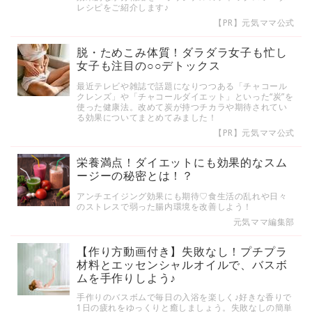
レシピをご紹介します♪
【PR】元気ママ公式
脱・ためこみ体質！ダラダラ女子も忙し
女子も注目の○○デトックス
最近テレビや雑誌で話題になりつつある「チャコール
クレンズ」や「チャコールダイエット」といった“炭”を
使った健康法。改めて炭が持つチカラや期待されてい
る効果についてまとめてみました！
【PR】元気ママ公式
栄養満点！ダイエットにも効果的なスム
ージーの秘密とは！？
アンチエイジング効果にも期待♡食生活の乱れや日々
のストレスで弱った腸内環境を改善しよう！
元気ママ編集部
【作り方動画付き】失敗なし！プチプラ
材料とエッセンシャルオイルで、バスボ
ムを手作りしよう♪
手作りのバスボムで毎日の入浴を楽しく♪好きな香りで
1日の疲れをゆっくりと癒しましょう。失敗なしの簡単