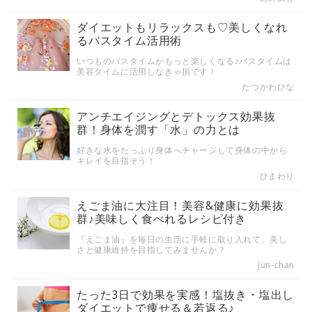
ダイエットもリラックスも♡美しくなれ
るバスタイム活用術
いつものバスタイムがもっと楽しくなる♪バスタイムは
美容タイムに活用しなきゃ損です！
たつかわひな
アンチエイジングとデトックス効果抜
群！身体を潤す「水」の力とは
好きな水をたっぷり身体へチャージして身体の中から
キレイを目指そう！
ひまわり
えごま油に大注目！美容&健康に効果抜
群♪美味しく食べれるレシピ付き
『えごま油』を毎日の生活に手軽に取り入れて、美し
さと健康維持を目指してみませんか？
jun-chan
たった3日で効果を実感！塩抜き・塩出し
ダイエットで痩せる＆若返る♪