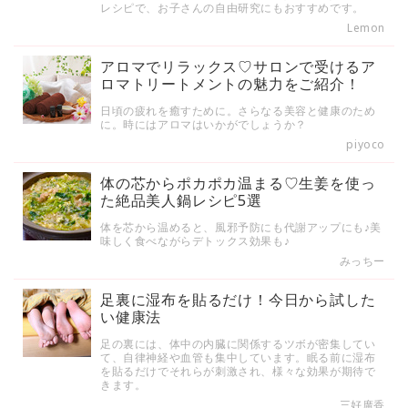
レシピで、お子さんの自由研究にもおすすめです。
Lemon
アロマでリラックス♡サロンで受けるア
ロマトリートメントの魅力をご紹介！
日頃の疲れを癒すために。さらなる美容と健康のため
に。時にはアロマはいかがでしょうか？
piyoco
体の芯からポカポカ温まる♡生姜を使っ
た絶品美人鍋レシピ5選
体を芯から温めると、風邪予防にも代謝アップにも♪美
味しく食べながらデトックス効果も♪
みっちー
足裏に湿布を貼るだけ！今日から試した
い健康法
足の裏には、体中の内臓に関係するツボが密集してい
て、自律神経や血管も集中しています。眠る前に湿布
を貼るだけでそれらが刺激され、様々な効果が期待で
きます。
三好廣香