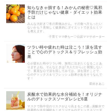
知らなきゃ損する！みかんの秘密♡風邪
予防だけじゃない健康・ダイエット効果
とは
みんな大好き♡冬の果物みかん。その食べ方もったい
ないかも？美味しく健康的にダイエットできるヒミツ
も教えます。
子育てママ@ちー♡公認ママサポーター
ツラい時や疲れた時は泣こう！涙を流す
ことで心のデトックス＆リフレッシュ効
果
心が疲れた時やツラい時、無性に泣きたくなることあ
りますよね。そんなときは｢大人だから｣と我慢しない
で、素直な心で涙を流してみては。涙を流すことで、
心のデトックス＆リフレッシュ効果があるそうなんで
す！
星好きあこ
炭酸水で効果的な水分補給を！オリジナ
ルのデトックスソーダレシピ6選
マスクで熱中症のリスクがより高まるこの夏…炭酸水で
効果的な水分補給を！オリジナルのデトックスソーダ