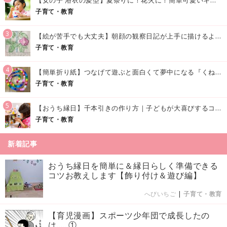
子育て・教育
3
【絵が苦手でも大丈夫】朝顔の観察日記が上手に描けるようになる方法｜イラスト付き
子育て・教育
4
【簡単折り紙】つなげて遊ぶと面白くて夢中になる『くねくねへびさんの作り方』
子育て・教育
5
【おうち縁日】千本引きの作り方｜子どもが大喜びするコツやアイデア♪
子育て・教育
新着記事
おうち縁日を簡単に＆縁日らしく準備できる
コツお教えします【飾り付け＆遊び編】
へびいちご
|
子育て・教育
【育児漫画】スポーツ少年団で成長したの
は……①