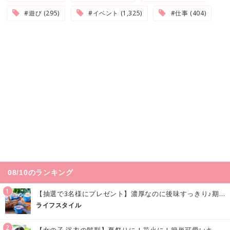
#遊び (295)
#イベント (1,325)
#仕事 (404)
08/10のランキング
1
【抽選で3名様にプレゼント】濃厚なのに後味すっきり♪期間限定の「メイトーのなめらかプリン カルピス®入りソース」で夏を味わおう！
ライフスタイル
2
【女の子 浴衣の髪型】夏祭りに！花火に！簡単可愛いキッズの浴衣ヘアアレンジまとめ