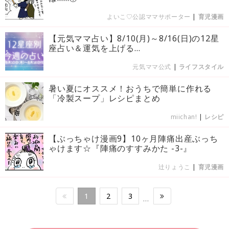
よいこ♡公認ママサポーター
|
育児漫画
【元気ママ占い】8/10(月)～8/16(日)の12星
座占い＆運気を上げる...
元気ママ公式
|
ライフスタイル
暑い夏にオススメ！おうちで簡単に作れる
「冷製スープ」レシピまとめ
miichan!
|
レシピ
【ぶっちゃけ漫画9】10ヶ月陣痛出産ぶっち
ゃけます☆『陣痛のすすみかた -3-』
辻りょうこ
|
育児漫画
1
2
3
…