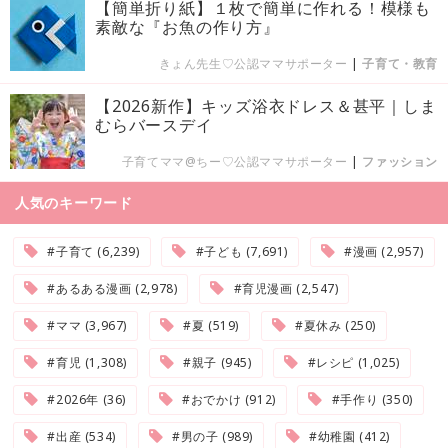
【簡単折り紙】１枚で簡単に作れる！模様も
素敵な『お魚の作り方』
きょん先生♡公認ママサポーター
|
子育て・教育
【2026新作】キッズ浴衣ドレス＆甚平｜しま
むらバースデイ
子育てママ@ちー♡公認ママサポーター
|
ファッション
人気のキーワード
#子育て (6,239)
#子ども (7,691)
#漫画 (2,957)
#あるある漫画 (2,978)
#育児漫画 (2,547)
#ママ (3,967)
#夏 (519)
#夏休み (250)
#育児 (1,308)
#親子 (945)
#レシピ (1,025)
#2026年 (36)
#おでかけ (912)
#手作り (350)
#出産 (534)
#男の子 (989)
#幼稚園 (412)