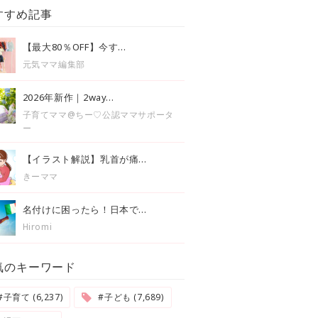
すすめ記事
【最大80％OFF】今す...
元気ママ編集部
2026年新作｜2way...
子育てママ@ちー♡公認ママサポータ
ー
【イラスト解説】乳首が痛...
きーママ
名付けに困ったら！日本で...
Hiromi
気のキーワード
#子育て (6,237)
#子ども (7,689)