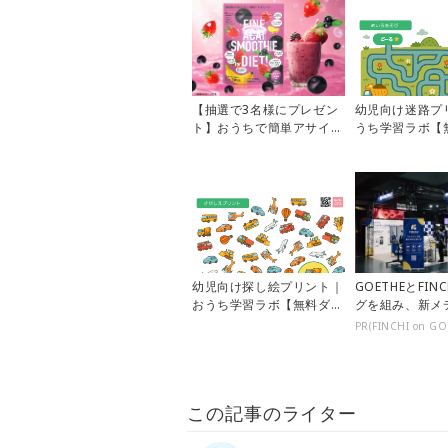
【抽選で3名様にプレゼン
幼児向け迷路プ
ト】おうちで簡単アサイー
うち学習ラボ【
ボウル風♪「アサイースム
ロード】
ージー」...
幼児向け探し絵プリント｜
GOETHEとFIN
おうち学習ラボ【無料ダウ
グを組み、新メ
ンロード】
設
PR(FINCHI on GO
この記事のライター