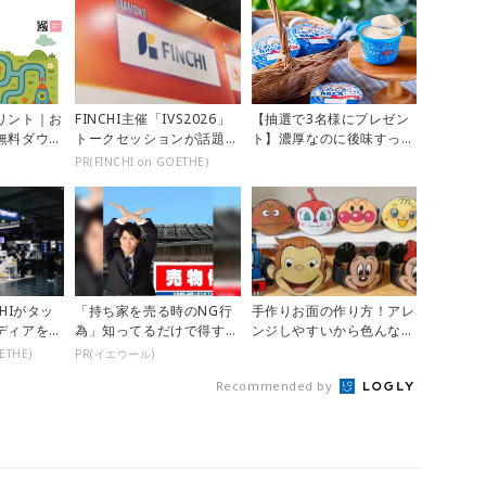
リント｜お
FINCHI主催「IVS2026」
【抽選で3名様にプレゼン
無料ダウン
トークセッションが話題
ト】濃厚なのに後味すっき
に！
り♪期間限定の「メイトー
PR(FINCHI on GOETHE)
のなめら...
CHIがタッ
「持ち家を売る時のNG行
手作りお面の作り方！アレ
ディアを創
為」知ってるだけで得する
ンジしやすいから色んなイ
事とは
ベントで大活躍♪【おうち
ETHE)
PR(イエウール)
縁日】
Recommended by