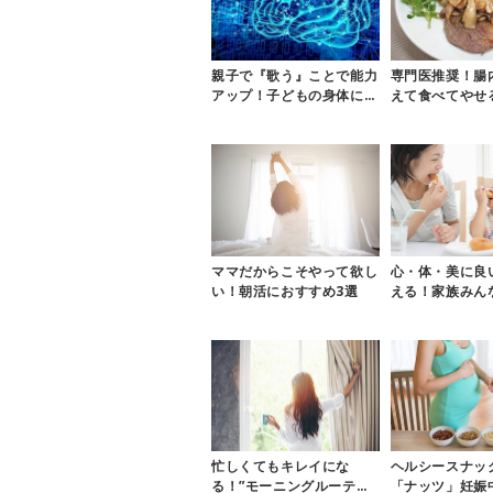
親子で『歌う』ことで能力
専門医推奨！腸
アップ！子どもの身体に与
えて食べてやせ
える驚きの効果とメリット
ダイエット」で
ママだからこそやって欲し
心・体・美に良
い！朝活におすすめ3選
える！家族みん
噛むこと」を習
忙しくてもキレイにな
ヘルシースナッ
る！”モーニングルーティ
「ナッツ」妊娠