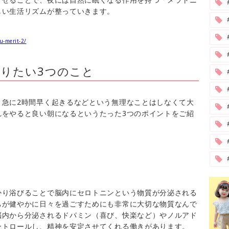
しい生活リズムが整っていきます。
u-merit-2/
#
りたい3つのこと
、急に2時間早く起きるなどという無理なことはしなくて大
#
れをやると良い朝になるというたった3つのポイントをご紹
かり浴びることで脳内にセロトニンという物質が分泌される
ちが健やかに日々を過ごすためにも非常に大切な物質なんで
脳内から分泌されるドパミン（喜び、快楽など）やノルアド
ントロールし、精神を安定させてくれる働きがあります。