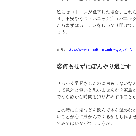
逆にセロトニンが低下した場合、これ
り、不安やうつ・パニック症（パニッ
たらまずはカーテンをしっかり開けて
ょう。
参考：
https://www.e-healthnet.mhlw.go.jp/inform
②何もせずにぼんやり過ごす
せっかく早起きしたのに何もしないな
って意外と無いと思いませんか？家族
でなら静かな時間を独り占めすること
この時に白湯などを飲んで体を温めな
いことが心に浮かんでくるかもしれま
てみてはいかがでしょうか。