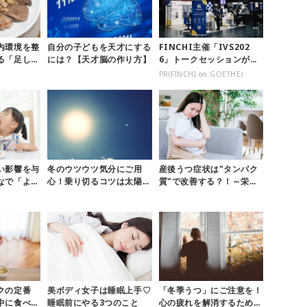
内環境を整
自分の子どもを天才にする
FINCHI主催「IVS202
る「足し算
には？【天才脳の作り方】
6」トークセッションが話
冬太り対策
題に！
PR(FINCHI on GOETHE)
い影響を与
冬のウツウツ気分にご用
産後うつ症状は"タンパク
なで「よく
心！乗り切るコツは太陽と
質"で改善する？！～栄養
慣づけよう
仲良くなること！？
不足とメンタルヘルスの関
係につい...
クの定番
美ボディ女子は睡眠上手♡
「冬季うつ」にご注意を！
中に食べた
睡眠前にやる3つのこと
心の疲れを解消するために