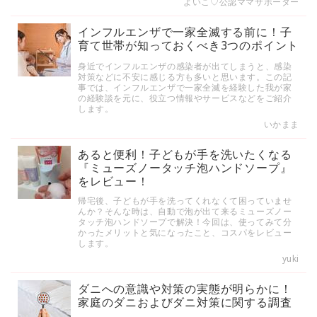
よいこ♡公認ママサポーター
インフルエンザで一家全滅する前に！子
育て世帯が知っておくべき3つのポイント
身近でインフルエンザの感染者が出てしまうと、感染
対策などに不安に感じる方も多いと思います。この記
事では、インフルエンザで一家全滅を経験した我が家
の経験談を元に、役立つ情報やサービスなどをご紹介
します。
いかまま
あると便利！子どもが手を洗いたくなる
『ミューズノータッチ泡ハンドソープ』
をレビュー！
帰宅後、子どもが手を洗ってくれなくて困っていませ
んか？そんな時は、自動で泡が出て来るミューズノー
タッチ泡ハンドソープで解決！今回は、使ってみて分
かったメリットと気になったこと、コスパをレビュー
します。
yuki
ダニへの意識や対策の実態が明らかに！
家庭のダニおよびダニ対策に関する調査