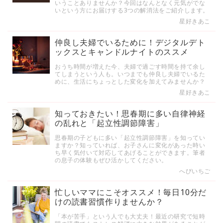
いうことありませんか？今回はなんとなく元気がでな
いという方にお届けする3つの解消法をご紹介します。
星好きあこ
仲良し夫婦でいるために！デジタルデト
ックスとキャンドルナイトのススメ
おうち時間が増えた今、夫婦で過ごす時間を持て余し
てしまうという人も。いつまでも仲良し夫婦でいるた
めに、生活にちょっとした変化を加えてみませんか？
星好きあこ
知っておきたい！思春期に多い自律神経
の乱れと「起立性調節障害」
思春期の子どもに多い「起立性調節障害」を知ってい
ますか？知っていれば、お子さんに変化があった時い
ち早く気付いて対応してあげることができます。筆者
の息子の体験もぜひ活かしてください。
へびいちご
忙しいママにこそオススメ！毎日10分だ
けの読書習慣作りませんか？
「本が苦手」という人でも大丈夫！最近の研究で短時