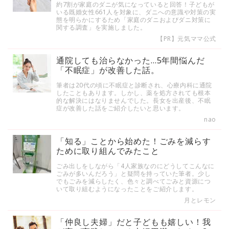
約7割が家庭のダニが気になっていると回答！子どもが
いる既婚女性661人を対象に、ダニへの意識や対策の実
態を明らかにするため「家庭のダニおよびダニ対策に
関する調査」を実施しました。
【PR】元気ママ公式
通院しても治らなかった…5年間悩んだ
「不眠症」が改善した話。
筆者は20代の頃に不眠症と診断され、心療内科に通院
したこともあります。しかし、薬を処方されても根本
的な解決にはなりませんでした。長女を出産後、不眠
症が改善した話をご紹介したいと思います。
nao
「知る」ことから始めた！ごみを減らす
ために取り組んでみたこと
ごみ出しをしながら「4人家族なのにどうしてこんなに
ごみが多いんだろう」と疑問を持っていた筆者。少し
でもごみを減らしたく、色々と調べてごみと資源につ
いて取り組むようになったことをご紹介します。
月とレモン
「仲良し夫婦」だと子どもも嬉しい！我