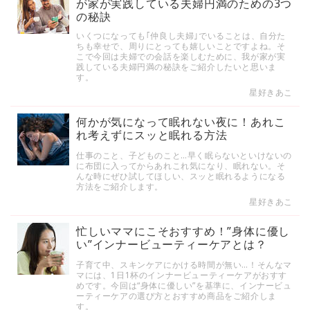
が家が実践している夫婦円満のための3つ
の秘訣
いくつになっても｢仲良し夫婦｣でいることは、自分た
ちも幸せで、周りにとっても嬉しいことですよね。そ
こで今回は夫婦での会話を楽しむために、我が家が実
践している夫婦円満の秘訣をご紹介したいと思いま
す。
星好きあこ
何かが気になって眠れない夜に！あれこ
れ考えずにスッと眠れる方法
仕事のこと、子どものこと…早く眠らないといけないの
に布団に入ってからあれこれ気になり、眠れない。そ
んな時にぜひ試してほしい、スッと眠れるようになる
方法をご紹介します。
星好きあこ
忙しいママにこそおすすめ！”身体に優し
い”インナービューティーケアとは？
子育て中、スキンケアにかける時間が無い…！そんなマ
マには、1日1杯のインナービューティーケアがおすす
めです。今回は“身体に優しい”を基準に、インナービュ
ーティーケアの選び方とおすすめ商品をご紹介しま
す。