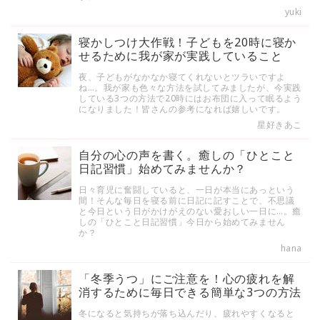
yuki
寝かしつけ大作戦！子どもを20時に寝か
せるために我が家が実践していること
夜、子どもがなかなか寝てくれないとツラいですよ
ね…。我が家も色々な方法を試してみましたが、今実践
している3つの方法で20時にはお布団に入って眠るよう
になりました！皆さんの参考になれば嬉しいです。
星好きあこ
自分の心の声を書く。癒しの「ひとこと
日記習慣」始めてみませんか？
日々育児に奮闘していると、一日が本当にあっという
間！そんな毎日を寝る前に日記に記すことで、不思議
と今日という日がかけがえのない愛おしい一日に…。癒
しの「ひとこと日記習慣」今日から始めてみません
か？
hana
「冬季うつ」にご注意を！心の疲れを解
消するために毎日できる簡単な3つの方法
冬になると気持ちが落ち込んだり、疲れやすくなると