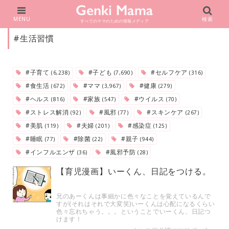
MENU
検索
すべてのママのための情報メディア
#生活習慣
#子育て
#子ども
#セルフケア
(6,238)
(7,690)
(316)
#食生活
#ママ
#健康
(672)
(3,967)
(279)
#ヘルス
#家族
#ウイルス
(816)
(547)
(70)
#ストレス解消
#風邪
#スキンケア
(92)
(77)
(267)
#美肌
#夫婦
#感染症
(119)
(201)
(125)
#睡眠
#除菌
#親子
(77)
(22)
(944)
#インフルエンザ
#風邪予防
(36)
(28)
【育児漫画】いーくん、日記をつける。
兄のあーくんは事細かに色々なことを覚えているんで
すが(それはそれで大変笑)いーくんは心配になるくらい
色々忘れちゃう。。。ということでいーくん、日記つ
けます！