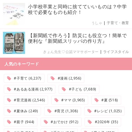
小学校卒業と同時に捨てていいものは？中学
校で必要なものも紹介！
うしゃ
|
子育て・教育
【新聞紙で作ろう】防災にも役立つ！簡単で
便利な『新聞紙スリッパの作り方』
きょん先生♡公認ママサポーター
|
ライフスタイル
人気のキーワード
#子育て (6,237)
#漫画 (2,956)
#あるある漫画 (2,977)
#子ども (7,689)
#育児漫画 (2,546)
#ママ (3,965)
#夏 (518)
#夏休み (249)
#育児 (1,308)
#レシピ (1,025)
#親子 (944)
#おでかけ (912)
#2026年 (35)