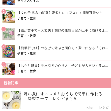
ライフスタイル
2
【女の子 浴衣の髪型】夏祭りに！花火に！簡単可愛いキッズの浴衣ヘアアレンジまとめ
子育て・教育
3
【絵が苦手でも大丈夫】朝顔の観察日記が上手に描けるようになる方法｜イラスト付き
子育て・教育
4
【簡単折り紙】つなげて遊ぶと面白くて夢中になる『くねくねへびさんの作り方』
子育て・教育
5
【おうち縁日】千本引きの作り方｜子どもが大喜びするコツやアイデア♪
子育て・教育
新着記事
暑い夏にオススメ！おうちで簡単に作れる
「冷製スープ」レシピまとめ
miichan!
|
レシピ