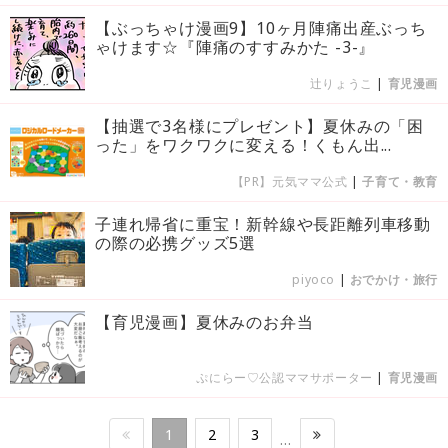
【ぶっちゃけ漫画9】10ヶ月陣痛出産ぶっち
ゃけます☆『陣痛のすすみかた -3-』
辻りょうこ
|
育児漫画
【抽選で3名様にプレゼント】夏休みの「困
った」をワクワクに変える！くもん出...
【PR】元気ママ公式
|
子育て・教育
子連れ帰省に重宝！新幹線や長距離列車移動
の際の必携グッズ5選
piyoco
|
おでかけ・旅行
【育児漫画】夏休みのお弁当
ぷにらー♡公認ママサポーター
|
育児漫画
1
2
3
…