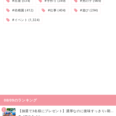
#出産 (534)
#手作り (349)
#男の子 (989)
#幼稚園 (412)
#仕事 (404)
#遊び (294)
#イベント (1,324)
08/09のランキング
1
【抽選で3名様にプレゼント】濃厚なのに後味すっきり♪期間限定の「メイトーのなめらかプリン カルピス®入りソース」で夏を味わおう！