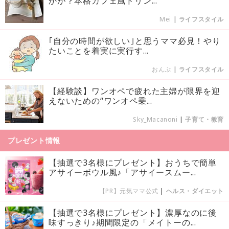
かが？本格カフェ風ドリン...
Mei
|
ライフスタイル
｢自分の時間が欲しい｣と思うママ必見！やり
たいことを着実に実行す...
おんぷ
|
ライフスタイル
【経験談】ワンオペで疲れた主婦が限界を迎
えないための“ワンオペ乗...
Sky_Macanoni
|
子育て・教育
プレゼント情報
【抽選で3名様にプレゼント】おうちで簡単
アサイーボウル風♪「アサイースムー...
【PR】元気ママ公式
|
ヘルス・ダイエット
【抽選で3名様にプレゼント】濃厚なのに後
味すっきり♪期間限定の「メイトーの...