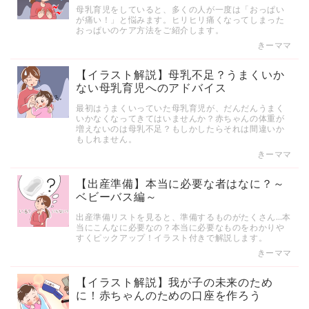
母乳育児をしていると、多くの人が一度は「おっぱい
が痛い！」と悩みます。ヒリヒリ痛くなってしまった
おっぱいのケア方法をご紹介します。
きーママ
【イラスト解説】母乳不足？うまくいか
ない母乳育児へのアドバイス
最初はうまくいっていた母乳育児が、だんだんうまく
いかなくなってきてはいませんか？赤ちゃんの体重が
増えないのは母乳不足？もしかしたらそれは間違いか
もしれません。
きーママ
【出産準備】本当に必要な者はなに？～
ベビーバス編～
出産準備リストを見ると、準備するものがたくさん…本
当にこんなに必要なの？本当に必要なものをわかりや
すくピックアップ！イラスト付きで解説します。
きーママ
【イラスト解説】我が子の未来のため
に！赤ちゃんのための口座を作ろう