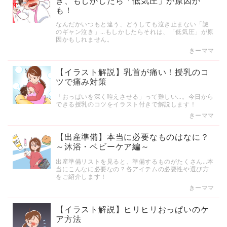
き、もしかしたら「低気圧」が原因か
も！
なんだかいつもと違う、どうしても泣き止まない「謎
のギャン泣き」…もしかしたらそれは、「低気圧」が原
因かもしれません。
きーママ
【イラスト解説】乳首が痛い！授乳のコ
ツで痛み対策
「おっぱいを深く咥えさせる」って難しい…。今日から
できる授乳のコツをイラスト付きで解説します！
きーママ
【出産準備】本当に必要なものはなに？
～沐浴・ベビーケア編～
出産準備リストを見ると、準備するものがたくさん…本
当にこんなに必要なの？各アイテムの必要性や選び方
をご紹介します！
きーママ
【イラスト解説】ヒリヒリおっぱいのケ
ア方法