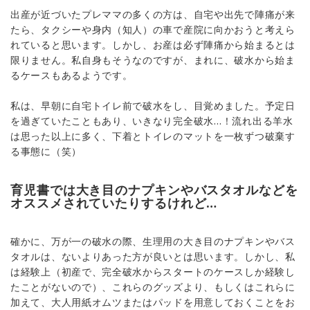
出産が近づいたプレママの多くの方は、自宅や出先で陣痛が来
たら、タクシーや身内（知人）の車で産院に向かおうと考えら
れていると思います。しかし、お産は必ず陣痛から始まるとは
限りません。私自身もそうなのですが、まれに、破水から始ま
るケースもあるようです。
私は、早朝に自宅トイレ前で破水をし、目覚めました。予定日
を過ぎていたこともあり、いきなり完全破水…！流れ出る羊水
は思った以上に多く、下着とトイレのマットを一枚ずつ破棄す
る事態に（笑）
育児書では大き目のナプキンやバスタオルなどを
オススメされていたりするけれど…
確かに、万が一の破水の際、生理用の大き目のナプキンやバス
タオルは、ないよりあった方が良いとは思います。しかし、私
は経験上（初産で、完全破水からスタートのケースしか経験し
たことがないので）、これらのグッズより、もしくはこれらに
加えて、大人用紙オムツまたはパッドを用意しておくことをお