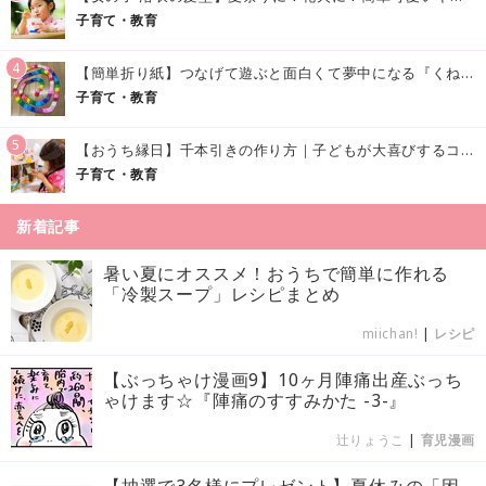
子育て・教育
4
【簡単折り紙】つなげて遊ぶと面白くて夢中になる『くねくねへびさんの作り方』
子育て・教育
5
【おうち縁日】千本引きの作り方｜子どもが大喜びするコツやアイデア♪
子育て・教育
新着記事
暑い夏にオススメ！おうちで簡単に作れる
「冷製スープ」レシピまとめ
miichan!
|
レシピ
【ぶっちゃけ漫画9】10ヶ月陣痛出産ぶっち
ゃけます☆『陣痛のすすみかた -3-』
辻りょうこ
|
育児漫画
【抽選で3名様にプレゼント】夏休みの「困