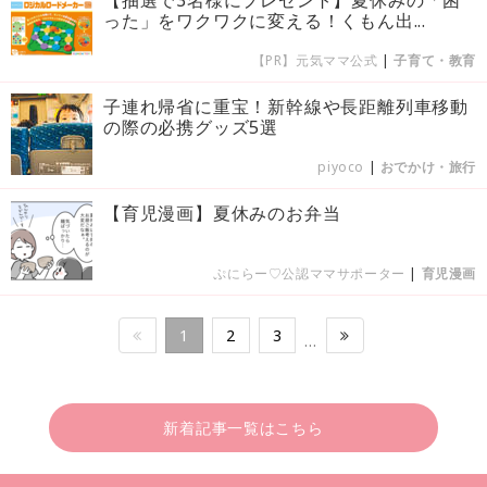
った」をワクワクに変える！くもん出...
【PR】元気ママ公式
|
子育て・教育
子連れ帰省に重宝！新幹線や長距離列車移動
の際の必携グッズ5選
piyoco
|
おでかけ・旅行
【育児漫画】夏休みのお弁当
ぷにらー♡公認ママサポーター
|
育児漫画
1
2
3
…
新着記事一覧はこちら