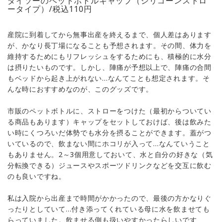
ダイソーのペットボトルキャップ（シリコーンストロ
ータイプ）/税込110円
産院に到着してから無事出産を終えるまで、個人差はあります
が、かなり長丁場になることも予想されます。その間、体力を
維持するためにもリフレッシュをするためにも、積極的に水分
は摂りたいものです。しかし、陣痛が予想以上で、陣痛の合間
もベッドから起き上がれない…なんてことも想定されます。そ
んな時におすすめなのが、このグッズです。
市販のペットボトルに、ストローをつけた（最初からついてい
る商品もあります）キャップをセットしておけば、後は飲みた
い時にくつろいだ体勢でも水分を摂ることができます。蓋がつ
いているので、飲まない間にホコリが入って…なんていうこと
もありません。2～3個用意しておいて、水と自分の好きな（気
分転換できる）ジュースやスポーツドリンクなどを交互に飲む
のも良いですね。
私は入院から出産まで時間がかかったので、最後の方かなりぐ
ったりとしていて…付き添ってくれている母に水を飲ませても
らっていました。飲ませる側も扱いやすかったらしいです