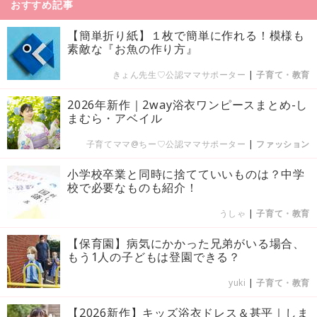
おすすめ記事
【簡単折り紙】１枚で簡単に作れる！模様も
素敵な『お魚の作り方』
きょん先生♡公認ママサポーター
|
子育て・教育
2026年新作｜2way浴衣ワンピースまとめ-し
まむら・アベイル
子育てママ@ちー♡公認ママサポーター
|
ファッション
小学校卒業と同時に捨てていいものは？中学
校で必要なものも紹介！
うしゃ
|
子育て・教育
【保育園】病気にかかった兄弟がいる場合、
もう1人の子どもは登園できる？
yuki
|
子育て・教育
【2026新作】キッズ浴衣ドレス＆甚平｜しま