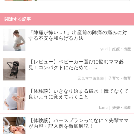
関連する記事
「陣痛が怖い…！」出産前の陣痛の痛みに対
する不安を和らげる方法
yuki
|
妊娠・出産
【レビュー】ベビーカー選びに悩むママ必
見！コンパクトにたためて、...
元気ママ編集部
|
子育て・教育
【体験談】いきなり始まる破水！慌てなくて
良いように覚えておくこと
kana
|
妊娠・出産
【体験談】バースプランってなに？先輩ママ
が内容・記入例を徹底解説！