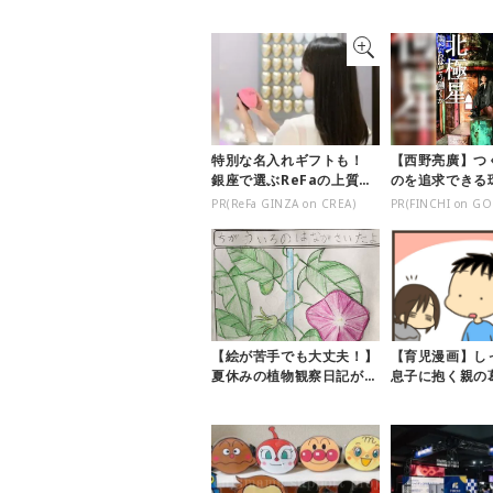
特別な名入れギフトも！
【西野亮廣】つ
銀座で選ぶReFaの上質ケ
のを追求できる
ア
方とは
PR(ReFa GINZA on CREA)
PR(FINCHI on GO
【絵が苦手でも大丈夫！】
【育児漫画】し
夏休みの植物観察日記が上
息子に抱く親の
手に描けるようになる方法