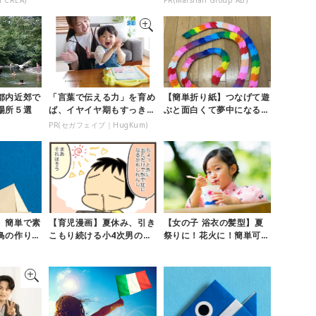
都内近郊で
「言葉で伝える力」を育め
【簡単折り紙】つなげて遊
場所５選
ば、イヤイヤ期もすっき
ぶと面白くて夢中になる
り！ 「アンパンマン こ
『くねくねへびさんの作り
PR(セガフェイブ｜HugKum)
とばずかん...
方』
】簡単で素
【育児漫画】夏休み、引き
【女の子 浴衣の髪型】夏
鳥の作り
こもり続ける小4次男の意
祭りに！花火に！簡単可愛
見
いキッズの浴衣ヘアアレン
ジまとめ