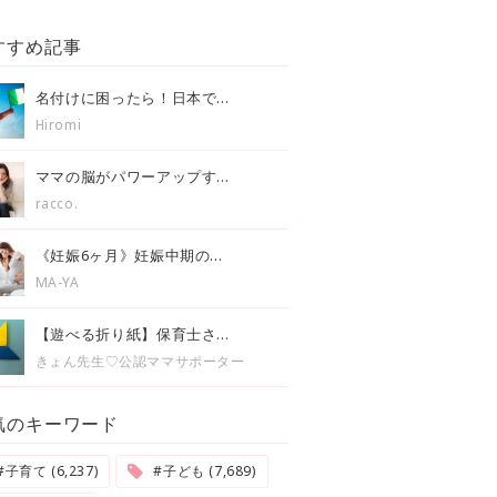
すすめ記事
名付けに困ったら！日本で...
Hiromi
ママの脳がパワーアップす...
racco.
《妊娠6ヶ月》妊娠中期の...
MA-YA
【遊べる折り紙】保育士さ...
きょん先生♡公認ママサポーター
気のキーワード
#子育て (6,237)
#子ども (7,689)