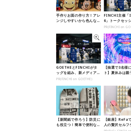
手作りお面の作り方！アレ
FINCHI主催「I
ンジしやすいから色んなイ
6」トークセッ
ベントで大活躍♪【おうち
題に！
PR(FINCHI on GO
縁日】
GOETHEとFINCHIがタ
【抽選で3名様
ッグを組み、新メディアを
ト】夏休みは親
創設
ダリア横浜」へ
PR(FINCHI on GOETHE)
んで遊べ...
【新聞紙で作ろう】防災に
【銀座】ReFa
も役立つ！簡単で便利な
人の贅沢セルフ
『新聞紙スリッパの作り
PR(ReFa GINZA o