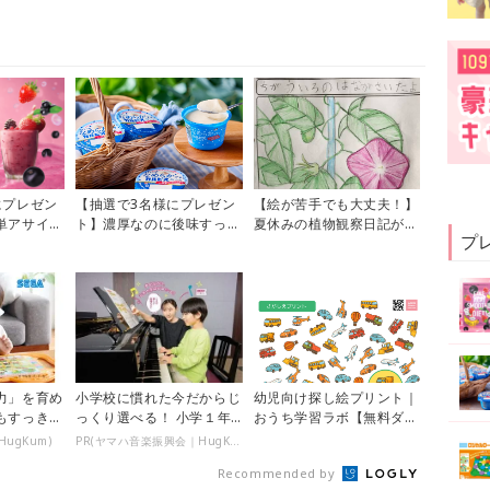
にプレゼン
【抽選で3名様にプレゼン
【絵が苦手でも大丈夫！】
単アサイー
ト】濃厚なのに後味すっき
夏休みの植物観察日記が上
プ
サイースム
り♪期間限定の「メイトー
手に描けるようになる方法
のなめら...
力」を育め
小学校に慣れた今だからじ
幼児向け探し絵プリント｜
もすっき
っくり選べる！ 小学１年
おうち学習ラボ【無料ダウ
ンマン こ
生夏休みからの「音楽教
ンロード】
ugKum)
PR(ヤマハ音楽振興会｜HugKum)
室」デビュ...
Recommended by