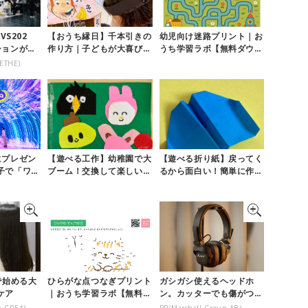
VS202
【おうち縁日】千本引きの
幼児向け迷路プリント｜お
ションが話
作り方｜子どもが大喜びす
うち学習ラボ【無料ダウン
るコツやアイデア♪
ロード】
ETHE)
にプレゼン
【遊べる工作】幼稚園で大
【遊べる折り紙】戻ってく
子で「ワン
ブーム！交換して楽しい
るから面白い！簡単に作れ
！涼しく学
『手作りシール帳遊び』
る『ブーメラン飛行機の作
り方』
で始める大
ひらがな点つなぎプリント
ガシガシ使えるヘッドホ
ケア
｜おうち学習ラボ【無料ダ
ン。カッターでも傷がつき
ウンロード】
にくい
n CREA)
PR(Marshall Group AB)