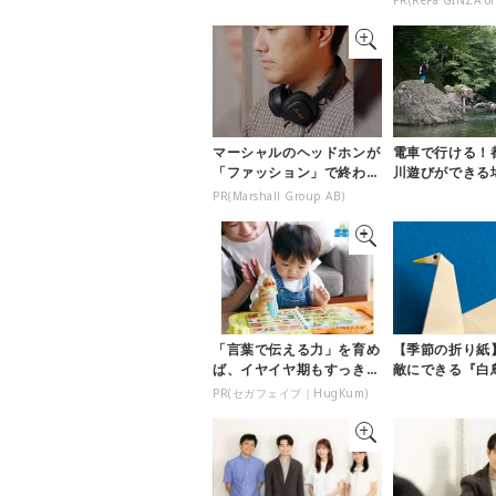
方』
マーシャルのヘッドホンが
電車で行ける！
「ファッション」で終わら
川遊びができる
ない理由
PR(Marshall Group AB)
「言葉で伝える力」を育め
【季節の折り紙
ば、イヤイヤ期もすっき
敵にできる『白
り！ 「アンパンマン こ
方』
PR(セガフェイブ｜HugKum)
とばずかん...