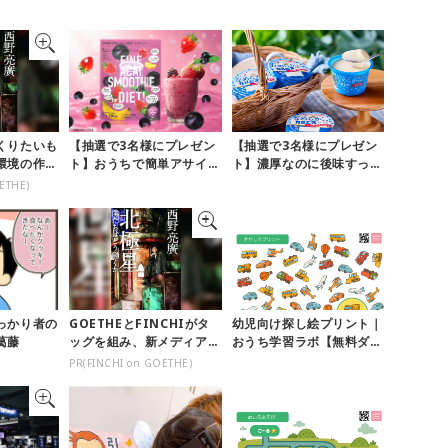
くりたいも
【抽選で3名様にプレゼン
【抽選で3名様にプレゼン
環境の作り
ト】おうちで簡単アサイー
ト】濃厚なのに後味すっき
ボウル風♪「アサイースム
り♪期間限定の「メイトー
ETHE)
ージー」...
のなめら...
っかり者の
GOETHEとFINCHIがタ
幼児向け探し絵プリント｜
葛藤
ッグを組み、新メディアを
おうち学習ラボ【無料ダウ
創設
ンロード】
PR(FINCHI on GOETHE)