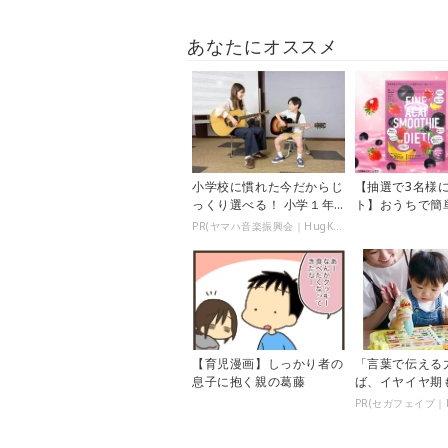
あなたにオススメ
小学校に慣れた今だからじ
【抽選で3名様
っくり選べる！ 小学１年
ト】おうちで簡
生夏休みからの「音楽教
ボウル風♪「ア
PR(ヤマハ音楽振興会｜HugKum)
室」デビュ...
ージー」...
【育児漫画】しっかり者の
「言葉で伝える
息子に抱く親の葛藤
ば、イヤイヤ期
り！ 「アンパ
PR(セガフェイブ｜H
とばずかん...