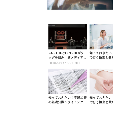
GOETHEとFINCHIがタ
知っておきたい
ッグを組み、新メディアを
で行う検査と費
創設
ング法〜
PR(FINCHI on GOETHE)
知っておきたい！不妊治療
知っておきたい
の基礎知識〜タイミング
で行う検査と費
法〜
精・顕微授精〜