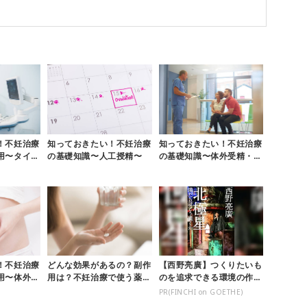
！不妊治療
知っておきたい！不妊治療
知っておきたい！不妊治療
用〜タイミ
の基礎知識〜人工授精〜
の基礎知識〜体外受精・顕
微授精〜
！不妊治療
どんな効果があるの？副作
【西野亮廣】つくりたいも
用〜体外受
用は？不妊治療で使う薬
のを追求できる環境の作り
～排卵誘発剤編～
方とは
PR(FINCHI on GOETHE)