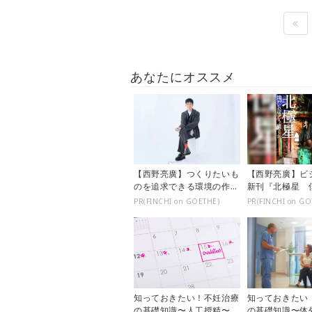
あなたにオススメ
【西野亮廣】つくりたいも
【西野亮廣】ビ
のを追求できる環境の作り
新刊『北極星 
方とは
う働くか』
PR(FINCHI on GOETHE)
PR(FINCHI on GO
知っておきたい！不妊治療
知っておきたい
の基礎知識〜人工授精〜
の基礎知識〜体