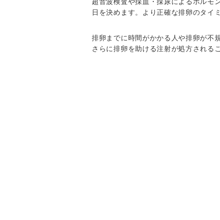
超音波検査や採血・採尿によるホルモ
日を決めます。より正確な排卵のタイ
排卵までに時間がかかる人や排卵が不
さらに排卵を助ける注射が処方される