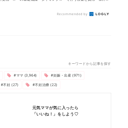
法〜
精・顕微授精〜
Recommended by
キーワードから記事を探す
#ママ (3,964)
#妊娠・出産 (971)
#不妊 (27)
#不妊治療 (22)
元気ママが気に入ったら
「いいね！」をしよう♡