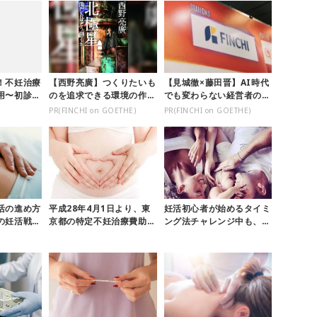
！不妊治療
【西野亮廣】つくりたいも
【見城徹×藤田晋】AI時代
用〜初診・
のを追求できる環境の作り
でも変わらない経営者の本
方とは
質
PR(FINCHI on GOETHE)
PR(FINCHI on GOETHE)
活の進め方
平成28年4月1日より、東
妊活初心者が始めるタイミ
の妊活戦略
京都の特定不妊治療費助成
ング法チャレンジ中も、セ
金制度が変わります！
ックスを楽しもう♡