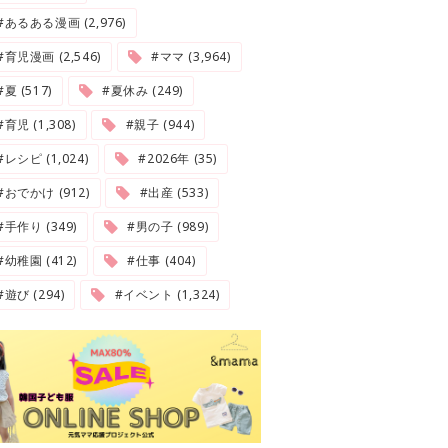
#あるある漫画 (2,976)
#育児漫画 (2,546)
#ママ (3,964)
夏 (517)
#夏休み (249)
#育児 (1,308)
#親子 (944)
#レシピ (1,024)
#2026年 (35)
#おでかけ (912)
#出産 (533)
#手作り (349)
#男の子 (989)
#幼稚園 (412)
#仕事 (404)
#遊び (294)
#イベント (1,324)