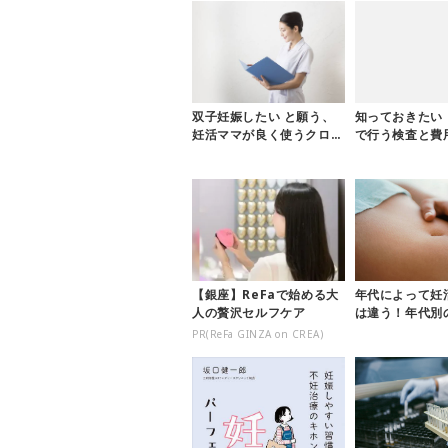
双子妊娠したい と願う、
知っておきたい
妊活ママが良く使うクロミ
で行う検査と費
ッドってなぁに？
検査〜
【銀座】ReFaで始める大
年代によって妊
人の贅沢セルフケア
は違う！年代別
とは
PR(ReFa GINZA on CREA)