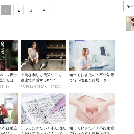
キ
1
2
3
ジネス書最
上質な眠りも美髪ケアも！
知っておきたい！不妊治療
僕たちはど
銀座で体感するReFa
で行う検査と費用〜タイミ
ング法〜
ETHE)
PR(ReFa GINZA on CREA)
！不妊治療
知っておきたい！不妊治療
知っておきたい！不妊治療
外受精・顕
の基礎知識〜タイミング
で行う検査と費用〜体外受