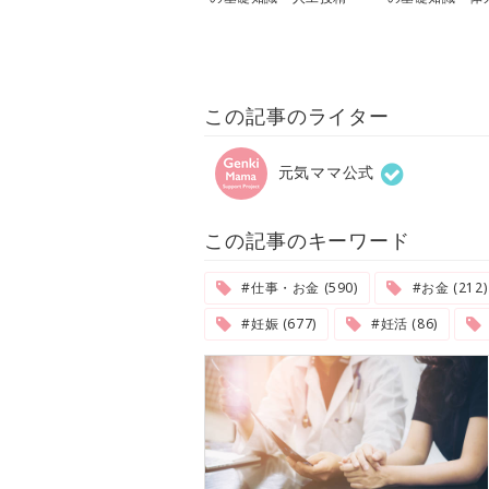
微授精〜
この記事のライター
元気ママ公式
この記事のキーワード
#仕事・お金 (590)
#お金 (212)
#妊娠 (677)
#妊活 (86)