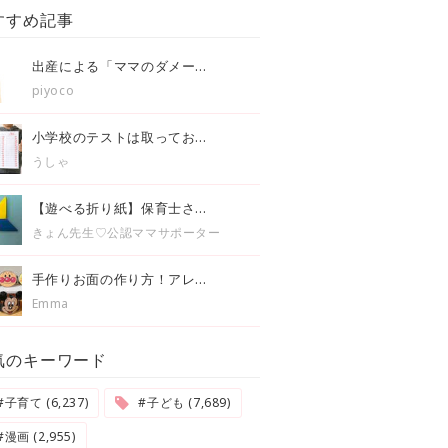
すすめ記事
出産による「ママのダメー...
piyoco
小学校のテストは取ってお...
うしゃ
【遊べる折り紙】保育士さ...
きょん先生♡公認ママサポーター
手作りお面の作り方！アレ...
Emma
気のキーワード
#子育て (6,237)
#子ども (7,689)
#漫画 (2,955)