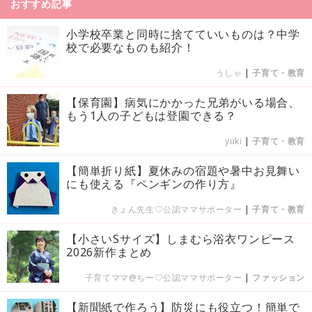
おすすめ記事
小学校卒業と同時に捨てていいものは？中学
校で必要なものも紹介！
うしゃ
|
子育て・教育
【保育園】病気にかかった兄弟がいる場合、
もう1人の子どもは登園できる？
yuki
|
子育て・教育
【簡単折り紙】夏休みの宿題や暑中お見舞い
にも使える『ペンギンの作り方』
きょん先生♡公認ママサポーター
|
子育て・教育
【小さいSサイズ】しまむら浴衣ワンピース
2026新作まとめ
子育てママ@ちー♡公認ママサポーター
|
ファッション
【新聞紙で作ろう】防災にも役立つ！簡単で