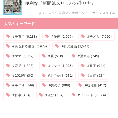
便利な『新聞紙スリッパの作り方』
きょん先生♡公認ママサポーター
|
ライフスタイル
人気のキーワード
#子育て (6,238)
#漫画 (2,957)
#子ども (7,690)
#あるある漫画 (2,978)
#育児漫画 (2,547)
#ママ (3,967)
#夏 (518)
#夏休み (249)
#育児 (1,308)
#レシピ (1,025)
#親子 (944)
#2026年 (36)
#おでかけ (912)
#出産 (534)
#手作り (349)
#男の子 (989)
#幼稚園 (412)
#仕事 (404)
#遊び (294)
#イベント (1,324)