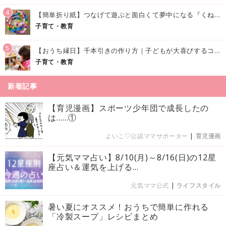
4
【簡単折り紙】つなげて遊ぶと面白くて夢中になる『くねくねへびさんの作り方』
子育て・教育
5
【おうち縁日】千本引きの作り方｜子どもが大喜びするコツやアイデア♪
子育て・教育
新着記事
【育児漫画】スポーツ少年団で成長したの
は……①
よいこ♡公認ママサポーター
|
育児漫画
【元気ママ占い】8/10(月)～8/16(日)の12星
座占い＆運気を上げる...
元気ママ公式
|
ライフスタイル
暑い夏にオススメ！おうちで簡単に作れる
「冷製スープ」レシピまとめ