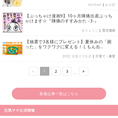
miichan!
|
レシピ
【ぶっちゃけ漫画9】10ヶ月陣痛出産ぶっち
ゃけます☆『陣痛のすすみかた -3-』
辻りょうこ
|
育児漫画
【抽選で3名様にプレゼント】夏休みの「困
った」をワクワクに変える！くもん出...
【PR】元気ママ公式
|
子育て・教育
1
2
3
…
新着記事一覧はこちら
元気ママ公式情報