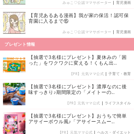
みゅこ♡公認ママサポーター
|
育児漫画
【育児あるある漫画】我が家の保活！認可保
育園に入るまで⑮
みゅこ♡公認ママサポーター
|
育児漫画
プレゼント情報
【抽選で3名様にプレゼント】夏休みの「困
った」をワクワクに変える！くもん出...
【PR】元気ママ公式
|
子育て・教育
【抽選で3名様にプレゼント】濃厚なのに後
味すっきり♪期間限定の「メイトーの...
【PR】元気ママ公式
|
ライフスタイル
【抽選で3名様にプレゼント】おうちで簡単
アサイーボウル風♪「アサイースムー...
【PR】元気ママ公式
|
ヘルス・ダイエット