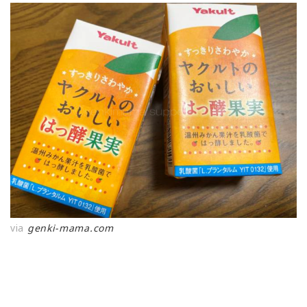
via
genki-mama.com