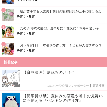
3
【絵が苦手でも大丈夫】朝顔の観察日記が上手に描けるようになる方法｜イラスト付き
子育て・教育
4
【女の子 浴衣の髪型】夏祭りに！花火に！簡単可愛いキッズの浴衣ヘアアレンジまとめ
子育て・教育
5
【おうち縁日】千本引きの作り方｜子どもが大喜びするコツやアイデア♪
子育て・教育
新着記事
【育児漫画】夏休みのお弁当
ぷにらー♡公認ママサポーター
|
育児漫画
【簡単折り紙】夏休みの宿題や暑中お見舞い
にも使える『ペンギンの作り方』