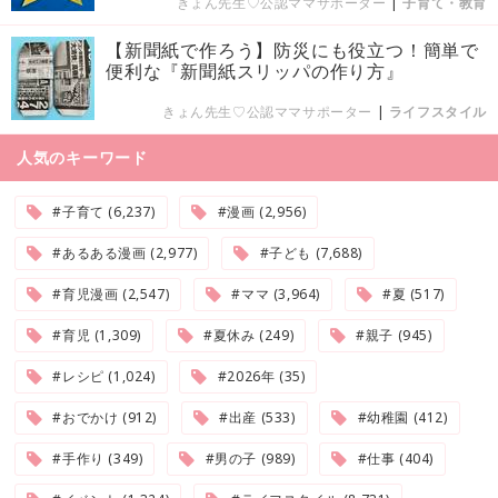
きょん先生♡公認ママサポーター
|
子育て・教育
【新聞紙で作ろう】防災にも役立つ！簡単で
便利な『新聞紙スリッパの作り方』
きょん先生♡公認ママサポーター
|
ライフスタイル
人気のキーワード
#子育て (6,237)
#漫画 (2,956)
#あるある漫画 (2,977)
#子ども (7,688)
#育児漫画 (2,547)
#ママ (3,964)
#夏 (517)
#育児 (1,309)
#夏休み (249)
#親子 (945)
#レシピ (1,024)
#2026年 (35)
#おでかけ (912)
#出産 (533)
#幼稚園 (412)
#手作り (349)
#男の子 (989)
#仕事 (404)