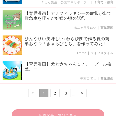
きょん先生♡公認ママサポーター
|
子育て・教育
【育児漫画】アナフィラキシーの症状が出て
救急車を呼んだ妊婦の頃の話①
ホニャララゆい
|
育児漫画
ひんやりい美味しい♪わらび餅で作る夏の簡
単おやつ「きゃらびもち」を作ってみた！
Emma
|
ライフスタイル
【育児漫画】犬と赤ちゃん１７。ープール格
差。ー
中村こてつ
|
育児漫画
1
2
3
…
新着記事一覧はこちら