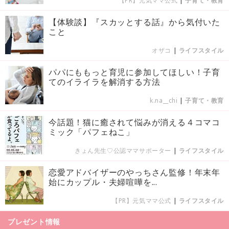
【PR】元気ママ公式
|
子育て・教育
【体験談】『スカッとする話』から気付いた
こと
オザコ
|
ライフスタイル
パパにももっと育児に参加してほしい！子育
てのイライラを解消する方法
k.na__chi
|
子育て・教育
今話題！猫に癒されて悩みが消える４コマコ
ミック「パフェねこ」
きょん先生♡公認ママサポーター
|
ライフスタイル
恋愛アドバイザーのやっちさん監修！年末年
始にカップル・夫婦喧嘩を...
【PR】元気ママ公式
|
ライフスタイル
プレゼント情報