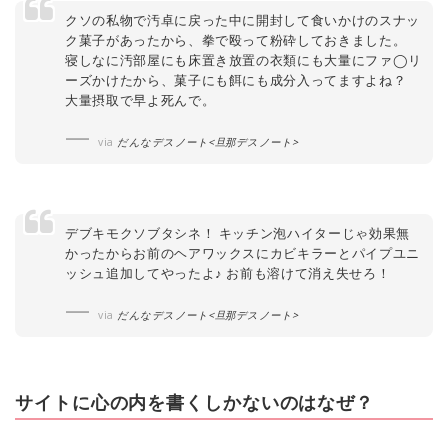
クソの私物で汚卓に戻った中に開封して食いかけのスナッ
ク菓子があったから、拳で殴って粉砕しておきました。
寝しなに汚部屋にも床置き放置の衣類にも大量にファ◯リ
ーズかけたから、菓子にも餌にも成分入ってますよね？
大量摂取で早よ死んで。
via
だんなデスノート<旦那デスノート>
デブキモクソブタシネ！ キッチン泡ハイターじゃ効果無
かったからお前のヘアワックスにカビキラーとパイプユニ
ッシュ追加してやったよ♪ お前も溶けて消え失せろ！
via
だんなデスノート<旦那デスノート>
サイトに心の内を書くしかないのはなぜ？