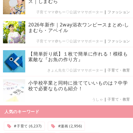
ス｜しまむら
子育てママ@ちー♡公認ママサポーター
|
ファッション
2026年新作｜2way浴衣ワンピースまとめ-し
まむら・アベイル
子育てママ@ちー♡公認ママサポーター
|
ファッション
【簡単折り紙】１枚で簡単に作れる！模様も
素敵な『お魚の作り方』
きょん先生♡公認ママサポーター
|
子育て・教育
小学校卒業と同時に捨てていいものは？中学
校で必要なものも紹介！
うしゃ
|
子育て・教育
人気のキーワード
#子育て (6,237)
#漫画 (2,956)