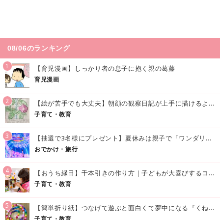
08/06のランキング
1
【育児漫画】しっかり者の息子に抱く親の葛藤
育児漫画
2
【絵が苦手でも大丈夫】朝顔の観察日記が上手に描けるようになる方法｜イラスト付き
子育て・教育
3
【抽選で3名様にプレゼント】夏休みは親子で「ワンダリア横浜」へ！涼しく学んで遊べる話題の没入型施設をご紹介
おでかけ・旅行
4
【おうち縁日】千本引きの作り方｜子どもが大喜びするコツやアイデア♪
子育て・教育
5
【簡単折り紙】つなげて遊ぶと面白くて夢中になる『くねくねへびさんの作り方』
子育て・教育