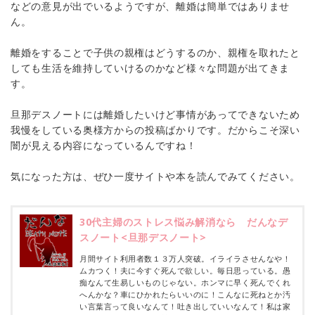
などの意見が出でいるようですが、離婚は簡単ではありませ
ん。
離婚をすることで子供の親権はどうするのか、親権を取れたと
しても生活を維持していけるのかなど様々な問題が出てきま
す。
旦那デスノートには離婚したいけど事情があってできないため
我慢をしている奥様方からの投稿ばかりです。だからこそ深い
闇が見える内容になっているんですね！
気になった方は、ぜひ一度サイトや本を読んでみてください。
30代主婦のストレス悩み解消なら だんなデ
スノート<旦那デスノート>
月間サイト利用者数１３万人突破。イライラさせんなや！
ムカつく！夫に今すぐ死んで欲しい。毎日思っている。愚
痴なんて生易しいものじゃない。ホンマに早く死んでくれ
へんかな？車にひかれたらいいのに！こんなに死ねとか汚
い言葉言って良いなんて！吐き出していいなんて！私は家