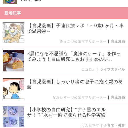
新着記事
【育児漫画】子連れ旅レポ！～0歳6ヶ月・車
で温泉④～
みゅこ♡公認ママサポーター
|
育児漫画
3層になる不思議な「魔法のケーキ」を作っ
てみよう！自由研究にもおすすめのレ...
ココロ♬
|
ライフスタイル
【育児漫画】しっかり者の息子に抱く親の葛
藤
なおたろー♡公認ママサポーター
|
育児漫画
【小学校の自由研究】”アナ雪のエル
サ！？”水を一瞬で凍らせる科学実験
けんたママ
|
子育て・教育