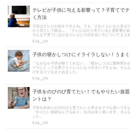
テレビが子供に与える影響って？子育てでテ
く方法
子供はテレビが好きですよね。でも「どれくらいなら見せ
かり見ていて困る…」「テレビばかり見ていると悪影響が
そんな子育てにおけるテレビとの付き合い方についてまと
k.na__chi
子供の寝かしつけにイライラしない！うまく
「なかなか子供が寝てくれない」「寝かしつけに数時間か
ママにとって大変でストレスになりやすいですよね。そん
けするコツをまとめました。
k.na__chi
子供をのびのび育てたい！でもやりたい放題
ントは？
子供を自由にのびのびと育てたいと考えるママも多いです
「やりたい放題なんでもあり」なのは全く違います。そん
した。
k.na__chi