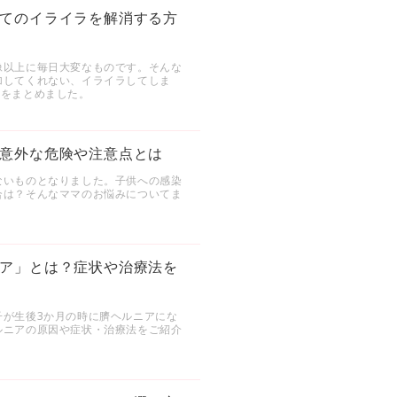
てのイライラを解消する方
像以上に毎日大変なものです。そんな
加してくれない、イライラしてしま
法をまとめました。
意外な危険や注意点とは
ないものとなりました。子供への感染
合は？そんなママのお悩みについてま
ア」とは？症状や治療法を
子が生後3か月の時に臍ヘルニアにな
ルニアの原因や症状・治療法をご紹介