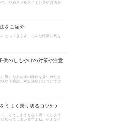
いて、やめさせるタイミングや方法を
法をご紹介
発になってきます。そんな時期に気を
子供のしもやけの対策や注意
足に気になる皮膚の腫れを見つけたと
症状や予防法、対処法などについてご
をうまく乗り切るコツ5つ
れて、どうしようもなく困ってしまう
スになってしまいますよね。そんなイ