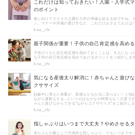
これだけは知っておきたい！入園・入学式マ
のポイント
春に向けてそろそろ入園や入学の準備も始まる頃ですね。
ン。マナーや洋服の選び方など、これだけおさえておけば
k.na__chi
親子関係が重要！子供の自己肯定感を高める
子供のうちに自己肯定感を高めておくことは、大人になっ
な子供の自己肯定感を高めてあげるポイントをご紹介しま
k.na__chi
気になる産後太り解消に！赤ちゃんと遊びな
クササイズ
妊娠中に増えた体重が、産後なかなか元に戻らない！と悩
ながら運動もする…というのはなかなか時間もなく大変で
ゃんと遊びながらできる“ながらエクササイズ”をご紹介し
k.na__chi
指しゃぶりはいつまで大丈夫？やめさせるタ
赤ちゃんの癖として代表的な指しゃぶり。でもいつまでや