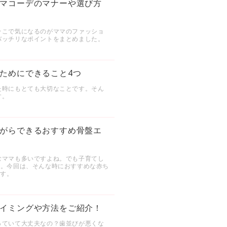
マコーデのマナーや選び方
そこで気になるのがママのファッショ
バッチリなポイントをまとめました。
ためにできること4つ
た時にもとても大切なことです。そん
す。
がらできるおすすめ骨盤エ
むママも多いですよね。でも子育てし
す。今回は、そんな時におすすめな赤ち
ます。
イミングや方法をご紹介！
っていて大丈夫なの？歯並びが悪くな