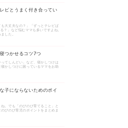
レビとうまく付き合ってい
ても大丈夫なの？」「ずっとテレビば
ある？」など悩むママも多いですよね。
めました。
寝つかせるコツ7つ
かってしんどい」など、寝かしつけは
な寝かしつけに困っているママをお助
な子にならないためのポイ
よね。でも「のびのび育てること」と
なのびのび育児のポイントをまとめま