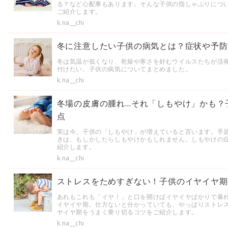
る？など心配事もあります。そんな子供の指しゃぶりにつ
ご紹介します。
k.na__chi
冬に注意したい子供の病気とは？症状や予防
冬は気温が低くなり、乾燥や寒さを好むウイルスたちが活
付けたい、子供の病気についてまとめました。
k.na__chi
冬場の皮膚の腫れ…それ「しもやけ」かも？
点
実は今、子供の「しもやけ」が増えていると言います。手
きは、もしかしたらしもやけかもしれません。しもやけの
紹介します。
k.na__chi
ストレスをためすぎない！子供のイヤイヤ期
あれもこれも「イヤ！」と口を開けばイヤイヤばかりで暴
イヤイヤ期。仕方ないと分かっていても、やっぱりストレ
ヤイヤ期をうまく乗り切るコツをご紹介します。
k.na__chi