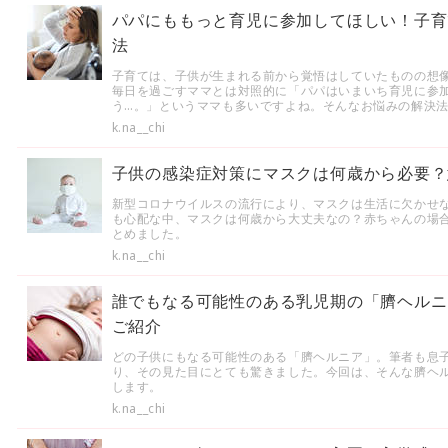
パパにももっと育児に参加してほしい！子育
法
子育ては、子供が生まれる前から覚悟はしていたものの想
毎日を過ごすママとは対照的に「パパはいまいち育児に参
う…。」というママも多いですよね。そんなお悩みの解決
k.na__chi
子供の感染症対策にマスクは何歳から必要？
新型コロナウイルスの流行により、マスクは生活に欠かせ
も心配な中、マスクは何歳から大丈夫なの？赤ちゃんの場
とめました。
k.na__chi
誰でもなる可能性のある乳児期の「臍ヘルニ
ご紹介
どの子供にもなる可能性のある「臍ヘルニア」。筆者も息
り、その見た目にとても驚きました。今回は、そんな臍ヘ
します。
k.na__chi