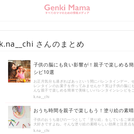
k.na__chi さんのまとめ
子供の脳にも良い影響が！親子で楽しめる簡
シピ10選
お正月気分も過ぎればあっという間にバレンタインデー。
レンタインのお菓子を作ってみませんか？実は子供の脳に
んな親子で楽しめる簡単で美味しいバレンタインレシピを
k.na__chi
おうち時間を親子で楽しもう！塗り絵の素晴
子供のおうち遊びの一つとして「塗り絵」をしているご家
大好きですよね。そんな塗り絵の素晴らしい効果と注意点
k.na__chi