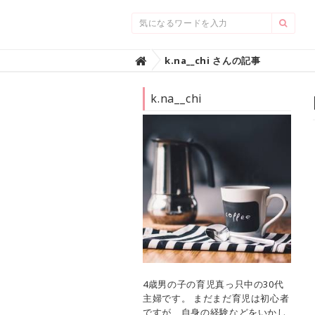
Home
k.na__chi さんの記事

k.na__chi
4歳男の子の育児真っ只中の30代
主婦です。 まだまだ育児は初心者
ですが、自身の経験などをいかし