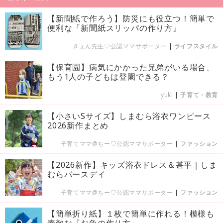
【新聞紙で作ろう】防災にも役立つ！簡単で
便利な『新聞紙スリッパの作り方』
きょん先生♡公認ママサポーター
|
ライフスタイル
【保育園】病気にかかった兄弟がいる場合、
もう1人の子どもは登園できる？
yuki
|
子育て・教育
【小さいSサイズ】しまむら浴衣ワンピース
2026新作まとめ
子育てママ@ちー♡公認ママサポーター
|
ファッション
【2026新作】キッズ浴衣ドレス＆甚平｜しま
むらバースデイ
子育てママ@ちー♡公認ママサポーター
|
ファッション
【簡単折り紙】１枚で簡単に作れる！模様も
素敵な『お魚の作り方』