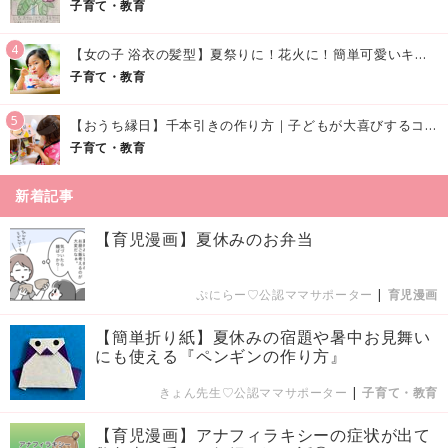
子育て・教育
4
【女の子 浴衣の髪型】夏祭りに！花火に！簡単可愛いキッズの浴衣ヘアアレンジまとめ
子育て・教育
5
【おうち縁日】千本引きの作り方｜子どもが大喜びするコツやアイデア♪
子育て・教育
新着記事
【育児漫画】夏休みのお弁当
ぷにらー♡公認ママサポーター
|
育児漫画
【簡単折り紙】夏休みの宿題や暑中お見舞い
にも使える『ペンギンの作り方』
きょん先生♡公認ママサポーター
|
子育て・教育
【育児漫画】アナフィラキシーの症状が出て