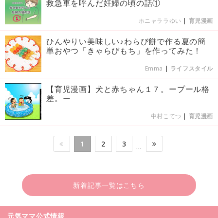
救急車を呼んだ妊婦の頃の話①
ホニャララゆい
|
育児漫画
ひんやりい美味しい♪わらび餅で作る夏の簡
単おやつ「きゃらびもち」を作ってみた！
Emma
|
ライフスタイル
【育児漫画】犬と赤ちゃん１７。ープール格
差。ー
中村こてつ
|
育児漫画
1
2
3
…
新着記事一覧はこちら
元気ママ公式情報