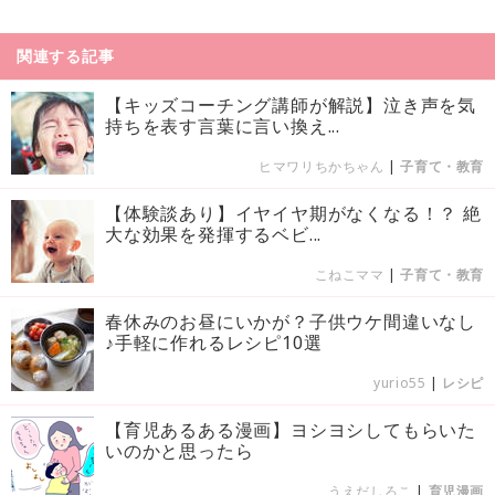
関連する記事
【キッズコーチング講師が解説】泣き声を気
持ちを表す言葉に言い換え...
ヒマワリちかちゃん
|
子育て・教育
【体験談あり】イヤイヤ期がなくなる！？ 絶
大な効果を発揮するベビ...
こねこママ
|
子育て・教育
春休みのお昼にいかが？子供ウケ間違いなし
♪手軽に作れるレシピ10選
yurio55
|
レシピ
【育児あるある漫画】ヨシヨシしてもらいた
いのかと思ったら
うえだしろこ
|
育児漫画