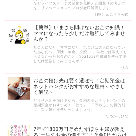
などライフステージの変化を見据えた間取りの考え方
を、リノベーションのプロが徹底解説します。
【PR】元気ママ公式
【簡単】いまさら聞けないお金の知識！
ママになったら少しだけ勉強してみませ
んか？
社会人になり、ママになり、気づけば大人になってい
たあなたへ。保険、年金、投資……。学校では教えても
らえなかったお金のこと、YouTubeや書籍を使って少
しだけ勉強してみませんか？
りの
お金の預け先は賢く選ぼう！定期預金は
ネットバンクがおすすめな理由＜やさし
く解説＞
どうせお金を預けるなら、金利の高いネットバンクの
定期預金がおすすめ！「使う」・「貯める」の目的別
に、賢く銀行を使い分けましょう。
たつかわひな
7年で1800万円貯めたずぼら主婦が教え
る“一生のお金の備え方”『貯金0円からは