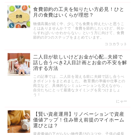
食費節約の工夫を知りたい方必見！ひと
月の食費はいくらが理想？
物価高騰が続く中、少しでも食費を抑えたいと思うこ
とはありませんか？で「食費を節約したいけど、何か
らすればいいかわからない」という方に向けて、食費
節約の3つのステップをまとめています。
ココカラット
二人目が欲しいけどお金が心配…夫婦で
話し合うべき2人目計画とお金の不安を解
消する方法
この記事では、二人目を迎える前に夫婦で話し合うべ
きポイントをまとめました。 教育費の準備や仕事との
両立など、具体的なシミュレーションも交えながら、
自分たちにとって最適なタイミングを見つけましょ
う！
にゃー
【賢い資産運用】リノベーションで資産
価値アップ！住み替え前提のマイホーム
選びとは？
資産価値の下がらない物件選びのコツや、子供の成長