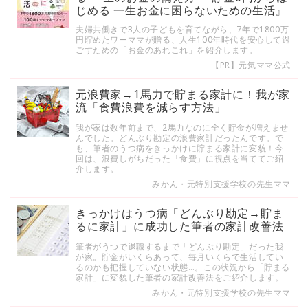
じめる 一生お金に困らないための生活』
夫婦共働きで3人の子どもを育てながら、7年で1800万
円貯めたワーママが贈る、人生100年時代を安心して過
ごすための「お金のあれこれ」を紹介します。
【PR】元気ママ公式
元浪費家→1馬力で貯まる家計に！我が家
流「食費浪費を減らす方法」
我が家は数年前まで、2馬力なのに全く貯金が増えませ
んでした。どんぶり勘定の浪費家計だったんです。で
も、筆者のうつ病をきっかけに貯まる家計に変貌！今
回は、浪費しがちだった「食費」に視点を当ててご紹
介します。
みかん・元特別支援学校の先生ママ
きっかけはうつ病「どんぶり勘定→貯ま
るに家計」に成功した筆者の家計改善法
筆者がうつで退職するまで「どんぶり勘定」だった我
が家。貯金がいくらあって、毎月いくらで生活してい
るのかも把握していない状態…。この状況から「貯まる
家計」に変貌した筆者の家計改善法をご紹介します。
みかん・元特別支援学校の先生ママ