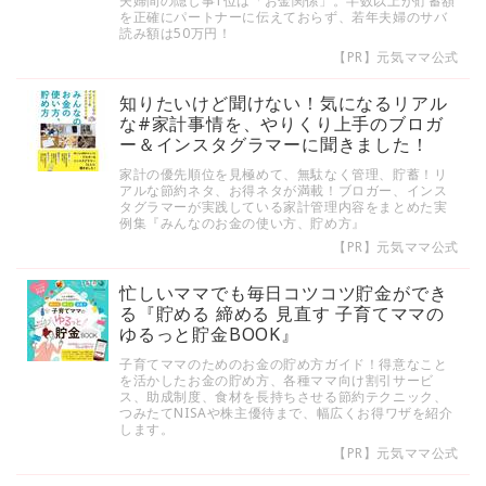
夫婦間の隠し事1位は「お金関係」。半数以上が貯蓄額
を正確にパートナーに伝えておらず、若年夫婦のサバ
読み額は50万円！
【PR】元気ママ公式
知りたいけど聞けない！気になるリアル
な#家計事情を、やりくり上手のブロガ
ー＆インスタグラマーに聞きました！
家計の優先順位を見極めて、無駄なく管理、貯蓄！リ
アルな節約ネタ、お得ネタが満載！ブロガー、インス
タグラマーが実践している家計管理内容をまとめた実
例集『みんなのお金の使い方、貯め方』
【PR】元気ママ公式
忙しいママでも毎日コツコツ貯金ができ
る『貯める 締める 見直す 子育てママの
ゆるっと貯金BOOK』
子育てママのためのお金の貯め方ガイド！得意なこと
を活かしたお金の貯め方、各種ママ向け割引サービ
ス、助成制度、食材を長持ちさせる節約テクニック、
つみたてNISAや株主優待まで、幅広くお得ワザを紹介
します。
【PR】元気ママ公式