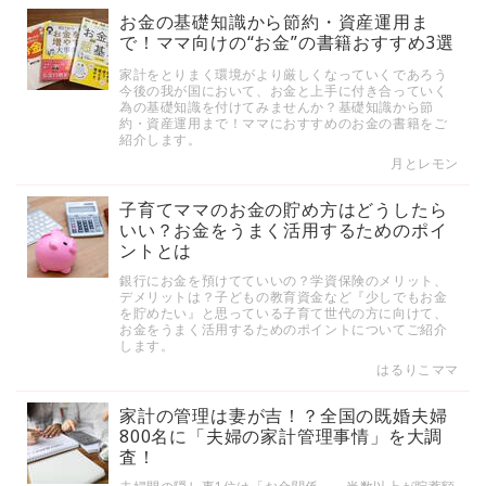
お金の基礎知識から節約・資産運用ま
で！ママ向けの“お金”の書籍おすすめ3選
家計をとりまく環境がより厳しくなっていくであろう
今後の我が国において、お金と上手に付き合っていく
為の基礎知識を付けてみませんか？基礎知識から節
約・資産運用まで！ママにおすすめのお金の書籍をご
紹介します。
月とレモン
子育てママのお金の貯め方はどうしたら
いい？お金をうまく活用するためのポイ
ントとは
銀行にお金を預けてていいの？学資保険のメリット、
デメリットは？子どもの教育資金など『少しでもお金
を貯めたい』と思っている子育て世代の方に向けて、
お金をうまく活用するためのポイントについてご紹介
します。
はるりこママ
家計の管理は妻が吉！？全国の既婚夫婦
800名に「夫婦の家計管理事情」を大調
査！