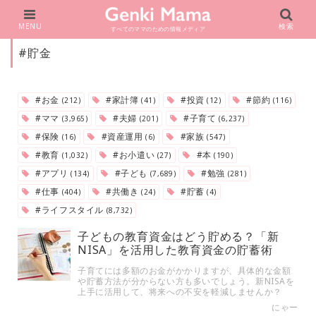
MENU
検索
すべてのママのための情報メディア
#貯金
#お金
#家計簿
#投資
#節約
(212)
(41)
(12)
(116)
#ママ
#夫婦
#子育て
(3,965)
(201)
(6,237)
#保険
#資産運用
#家族
(16)
(6)
(547)
#教育
#お小遣い
#本
(1,032)
(27)
(190)
#アプリ
#子ども
#勉強
(134)
(7,689)
(281)
#仕事
#共働き
#貯蓄
(404)
(24)
(4)
#ライフスタイル
(8,732)
子どもの教育資金はどう貯める？「新
NISA」を活用した教育資金の貯蓄術
子育てには多額のお金がかかりますが、具体的な金額
や貯蓄方法が分からない方も多いでしょう。新NISAを
上手に活用して、将来への不安を軽減しませんか？
にゃー