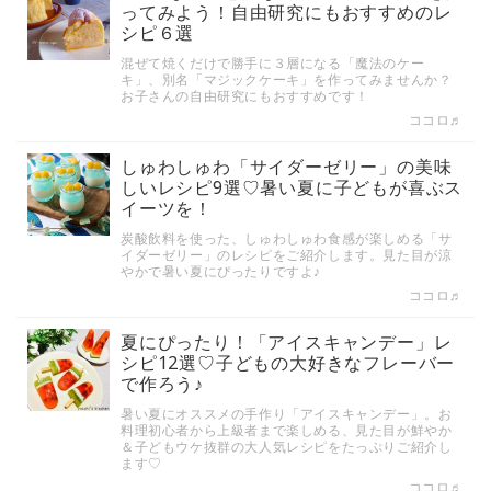
ってみよう！自由研究にもおすすめのレ
シピ６選
混ぜて焼くだけで勝手に３層になる「魔法のケー
キ」、別名「マジックケーキ」を作ってみませんか？
お子さんの自由研究にもおすすめです！
ココロ♬
しゅわしゅわ「サイダーゼリー」の美味
しいレシピ9選♡暑い夏に子どもが喜ぶス
イーツを！
炭酸飲料を使った、しゅわしゅわ食感が楽しめる「サ
イダーゼリー」のレシピをご紹介します。見た目が涼
やかで暑い夏にぴったりですよ♪
ココロ♬
夏にぴったり！「アイスキャンデー」レ
シピ12選♡子どもの大好きなフレーバー
で作ろう♪
暑い夏にオススメの手作り「アイスキャンデー」。お
料理初心者から上級者まで楽しめる、見た目が鮮やか
＆子どもウケ抜群の大人気レシピをたっぷりご紹介し
ます♡
ココロ♬