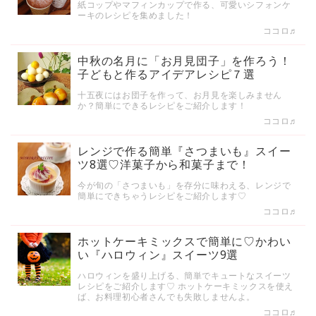
紙コップやマフィンカップで作る、可愛いシフォンケ
ーキのレシピを集めました！
ココロ♬
中秋の名月に「お月見団子」を作ろう！
子どもと作るアイデアレシピ７選
十五夜にはお団子を作って、お月見を楽しみません
か？簡単にできるレシピをご紹介します！
ココロ♬
レンジで作る簡単『さつまいも』スイー
ツ8選♡洋菓子から和菓子まで！
今が旬の「さつまいも」を存分に味わえる、レンジで
簡単にできちゃうレシピをご紹介します♡
ココロ♬
ホットケーキミックスで簡単に♡かわい
い『ハロウィン』スイーツ9選
ハロウィンを盛り上げる、簡単でキュートなスイーツ
レシピをご紹介します♡ ホットケーキミックスを使え
ば、お料理初心者さんでも失敗しませんよ。
ココロ♬