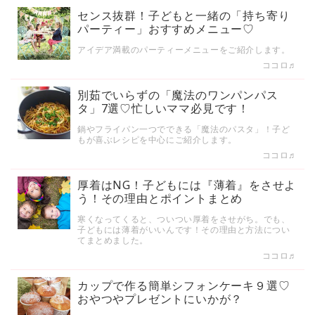
センス抜群！子どもと一緒の「持ち寄り
パーティー」おすすめメニュー♡
アイデア満載のパーティーメニューをご紹介します。
ココロ♬
別茹でいらずの「魔法のワンパンパス
タ」7選♡忙しいママ必見です！
鍋やフライパン一つでできる「魔法のパスタ」！子ど
もが喜ぶレシピを中心にご紹介します。
ココロ♬
厚着はNG！子どもには『薄着』をさせよ
う！その理由とポイントまとめ
寒くなってくると、ついつい厚着をさせがち。でも、
子どもには薄着がいいんです！その理由と方法につい
てまとめました。
ココロ♬
カップで作る簡単シフォンケーキ９選♡
おやつやプレゼントにいかが？