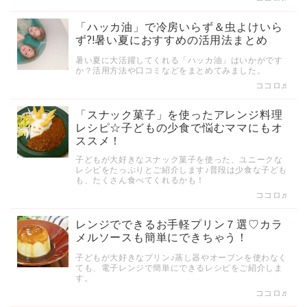
「ハッカ油」で冷房いらず＆虫よけいら
ず?!暑い夏におすすめの活用法まとめ
暑い夏に大活躍してくれる「ハッカ油」はいかがです
か？活用方法や口コミなどをまとめてみました。
ココロ♬
「スナック菓子」を使ったアレンジ料理
レシピ☆子どもの少食で悩むママにもオ
ススメ！
子どもが大好きなスナック菓子を使った、ユニークな
レシピをたっぷりとご紹介します♪普段は少食な子ども
も、たくさん食べてくれるかも！
ココロ♬
レンジでできるお手軽プリン７選♡カラ
メルソースも簡単にできちゃう！
子どもが大好きなプリン♪蒸し器やオーブンを使わなく
ても、電子レンジで簡単にできるレシピをご紹介しま
す。
ココロ♬