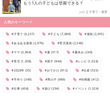
もう1人の子どもは登園できる？
yuki
|
子育て・教育
人気のキーワード
#子育て (6,237)
#子ども (7,689)
#漫画 (2,955)
#あるある漫画 (2,976)
#育児漫画 (2,546)
#ママ (3,964)
#夏 (517)
#夏休み (249)
#育児 (1,308)
#親子 (944)
#レシピ (1,024)
#2026年 (35)
#おでかけ (912)
#出産 (533)
#手作り (349)
#男の子 (989)
#幼稚園 (412)
#仕事 (404)
#遊び (294)
#イベント (1,324)