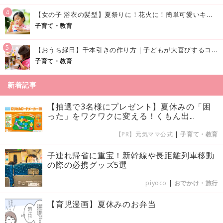
4
【女の子 浴衣の髪型】夏祭りに！花火に！簡単可愛いキッズの浴衣ヘアアレンジまとめ
子育て・教育
5
【おうち縁日】千本引きの作り方｜子どもが大喜びするコツやアイデア♪
子育て・教育
新着記事
【抽選で3名様にプレゼント】夏休みの「困
った」をワクワクに変える！くもん出...
【PR】元気ママ公式
|
子育て・教育
子連れ帰省に重宝！新幹線や長距離列車移動
の際の必携グッズ5選
piyoco
|
おでかけ・旅行
【育児漫画】夏休みのお弁当