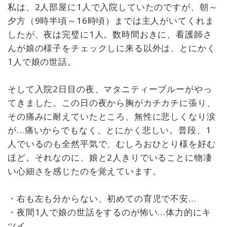
私は、2人部屋に1人で入院していたのですが、朝～
夕方（9時半頃～16時頃）までは主人がいてくれま
したが、夜は完璧に1人。数時間おきに、看護師さ
んが娘の様子をチェックしに来る以外は、とにかく
1人で娘の世話。
そして入院2日目の夜、マタニティーブルーがやっ
てきました。この日の夜から胸がカチカチに張り、
その痛みに耐えていたところ、無性に悲しくなり涙
が…痛いからでもなく、とにかく悲しい。普段、1
人でいるのも全然平気で、むしろおひとり様を好む
ほど。それなのに、娘と2人きりでいることに物凄
い心細さを感じたのを覚えています。
・右も左も分からない、初めての育児で不安…
・夜間1人で娘の世話をするのが怖い…体力的にキ
ツイ…