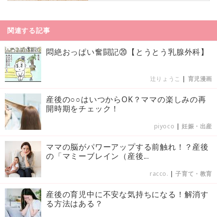
関連する記事
悶絶おっぱい奮闘記⑳【とうとう乳腺外科】
辻りょうこ
|
育児漫画
産後の○○はいつからOK？ママの楽しみの再
開時期をチェック！
piyoco
|
妊娠・出産
ママの脳がパワーアップする前触れ！？産後
の「マミーブレイン（産後...
racco.
|
子育て・教育
産後の育児中に不安な気持ちになる！解消す
る方法はある？