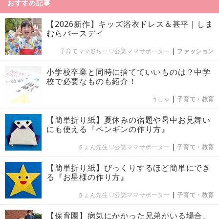
おすすめ記事
【2026新作】キッズ浴衣ドレス＆甚平｜しま
むらバースデイ
子育てママ@ちー♡公認ママサポーター
|
ファッション
小学校卒業と同時に捨てていいものは？中学
校で必要なものも紹介！
うしゃ
|
子育て・教育
【簡単折り紙】夏休みの宿題や暑中お見舞い
にも使える『ペンギンの作り方』
きょん先生♡公認ママサポーター
|
子育て・教育
【簡単折り紙】びっくりするほど簡単にでき
る『お星様の作り方』
きょん先生♡公認ママサポーター
|
子育て・教育
【保育園】病気にかかった兄弟がいる場合、