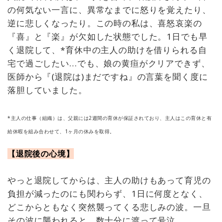
の何気ない一言に、異常なまでに怒りを覚えたり、
逆に悲しくなったり。この時の私は、喜怒哀楽の
『喜』と『楽』が欠如した状態でした。1日でも早
く退院して、*育休中の主人の助けを借りられる自
宅で過ごしたい…でも、娘の黄疸がクリアできず、
医師から『(退院は)まだですね』の言葉を聞く度に
落胆していました。
*主人の仕事（組織）は、父親には2週間の育休が保証されており、主人はこの育休と有
給休暇を組み合わせて、1ヶ月の休みを取得。
【退院後の心境】
やっと退院してからは、主人の助けもあって育児の
負担が減ったのにも関わらず、1日に何度となく、
どこからともなく突然襲ってくる悲しみの波。一旦
その波に襲われると、数十分に渡って号泣。