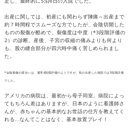
定し、最終的に5泊6日の入院でした。
出産に関しては、初産にも関わらず陣痛～出産まで
約７時間程でスムーズな方でしたが、会陰切開した
ものの裂傷が酷めで、裂傷度は中度（*3段階評価の
2）の診断。産後、子宮の収縮の痛みよりも何より
も、股の縫合部分が四六時中痛く苦しめられまし
た。
*会陰裂傷の度合いは、通常4段階評価のようですが、私の出産した病院では3段階評価
でした。
アメリカの病院は、最初から母子同室。病院によっ
てもちろん差はありますが、日本のように看護師さ
んが、赤ちゃんの基本的なお世話の仕方を教えてく
れる…なんてことはなく、基本放置プレイ！