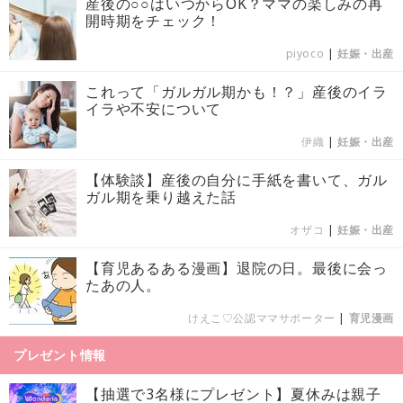
産後の○○はいつからOK？ママの楽しみの再
開時期をチェック！
piyoco
|
妊娠・出産
これって「ガルガル期かも！？」産後のイラ
イラや不安について
伊織
|
妊娠・出産
【体験談】産後の自分に手紙を書いて、ガル
ガル期を乗り越えた話
オザコ
|
妊娠・出産
【育児あるある漫画】退院の日。最後に会っ
たあの人。
けえこ♡公認ママサポーター
|
育児漫画
プレゼント情報
【抽選で3名様にプレゼント】夏休みは親子