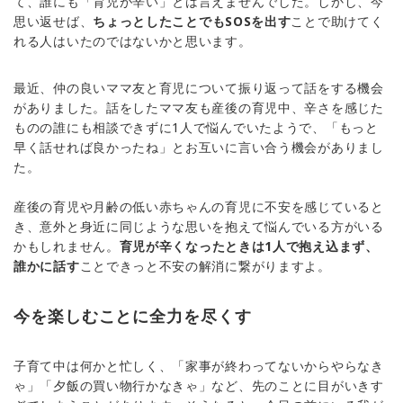
て、誰にも「育児が辛い」とは言えませんでした。しかし、今
思い返せば、
ちょっとしたことでもSOSを出す
ことで助けてく
れる人はいたのではないかと思います。
最近、仲の良いママ友と育児について振り返って話をする機会
がありました。話をしたママ友も産後の育児中、辛さを感じた
ものの誰にも相談できずに1人で悩んでいたようで、「もっと
早く話せれば良かったね」とお互いに言い合う機会がありまし
た。
産後の育児や月齢の低い赤ちゃんの育児に不安を感じていると
き、意外と身近に同じような思いを抱えて悩んでいる方がいる
かもしれません。
育児が辛くなったときは1人で抱え込まず、
誰かに話す
ことできっと不安の解消に繋がりますよ。
今を楽しむことに全力を尽くす
子育て中は何かと忙しく、「家事が終わってないからやらなき
ゃ」「夕飯の買い物行かなきゃ」など、先のことに目がいきす