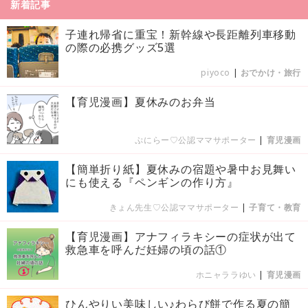
新着記事
子連れ帰省に重宝！新幹線や長距離列車移動
の際の必携グッズ5選
piyoco
|
おでかけ・旅行
【育児漫画】夏休みのお弁当
ぷにらー♡公認ママサポーター
|
育児漫画
【簡単折り紙】夏休みの宿題や暑中お見舞い
にも使える『ペンギンの作り方』
きょん先生♡公認ママサポーター
|
子育て・教育
【育児漫画】アナフィラキシーの症状が出て
救急車を呼んだ妊婦の頃の話①
ホニャララゆい
|
育児漫画
ひんやりい美味しい♪わらび餅で作る夏の簡