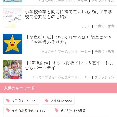
きょん先生♡公認ママサポーター
|
ライフスタイル
小学校卒業と同時に捨てていいものは？中学
校で必要なものも紹介！
うしゃ
|
子育て・教育
【簡単折り紙】びっくりするほど簡単にでき
る『お星様の作り方』
きょん先生♡公認ママサポーター
|
子育て・教育
【2026新作】キッズ浴衣ドレス＆甚平｜しま
むらバースデイ
子育てママ@ちー♡公認ママサポーター
|
ファッション
人気のキーワード
#子育て (6,236)
#漫画 (2,955)
#あるある漫画 (2,976)
#子ども (7,688)