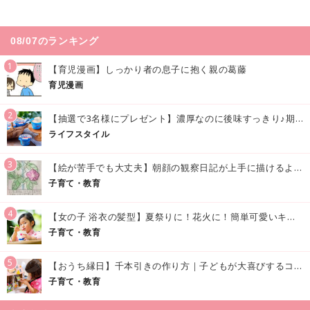
08/07のランキング
1
【育児漫画】しっかり者の息子に抱く親の葛藤
育児漫画
2
【抽選で3名様にプレゼント】濃厚なのに後味すっきり♪期間限定の「メイトーのなめらかプリン カルピス®入りソース」で夏を味わおう！
ライフスタイル
3
【絵が苦手でも大丈夫】朝顔の観察日記が上手に描けるようになる方法｜イラスト付き
子育て・教育
4
【女の子 浴衣の髪型】夏祭りに！花火に！簡単可愛いキッズの浴衣ヘアアレンジまとめ
子育て・教育
5
【おうち縁日】千本引きの作り方｜子どもが大喜びするコツやアイデア♪
子育て・教育