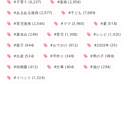
#子育て (6,237)
#漫画 (2,956)
#あるある漫画 (2,977)
#子ども (7,689)
#育児漫画 (2,546)
#ママ (3,965)
#夏 (518)
#夏休み (249)
#育児 (1,308)
#レシピ (1,025)
#親子 (944)
#おでかけ (912)
#2026年 (35)
#出産 (534)
#手作り (349)
#男の子 (989)
#幼稚園 (412)
#仕事 (404)
#遊び (294)
#イベント (1,324)