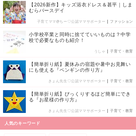
【2026新作】キッズ浴衣ドレス＆甚平｜しま
むらバースデイ
子育てママ@ちー♡公認ママサポーター
|
ファッション
小学校卒業と同時に捨てていいものは？中学
校で必要なものも紹介！
うしゃ
|
子育て・教育
【簡単折り紙】夏休みの宿題や暑中お見舞い
にも使える『ペンギンの作り方』
きょん先生♡公認ママサポーター
|
子育て・教育
【簡単折り紙】びっくりするほど簡単にでき
る『お星様の作り方』
きょん先生♡公認ママサポーター
|
子育て・教育
人気のキーワード