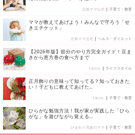
元気ママ公式
|
子育て・教育
ママが教えてあげよう！みんなで守ろう「せ
きエチケット」
元気ママ公式
|
ヘルス・ダイエット
【2026年版】節分のやり方完全ガイド！豆ま
きから恵方巻の食べ方まで
racco.
|
ライフスタイル
正月飾りの意味って知ってる？知っておきた
い！子どもに教えてあげた...
racco.
|
子育て・教育
ひらがな勉強方法！我が家が実践した「ひら
がな」を遊びながら覚える...
ひまわり兄妹のママ
|
子育て・教育