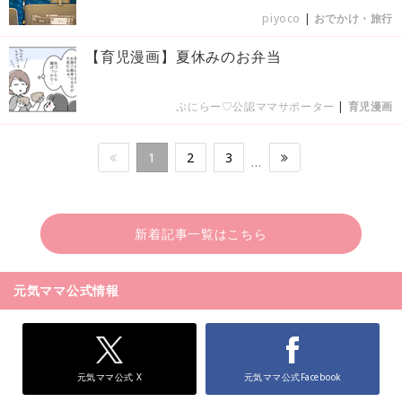
piyoco
|
おでかけ・旅行
【育児漫画】夏休みのお弁当
ぷにらー♡公認ママサポーター
|
育児漫画
1
2
3
…
新着記事一覧はこちら
元気ママ公式情報
元気ママ公式 X
元気ママ公式Facebook