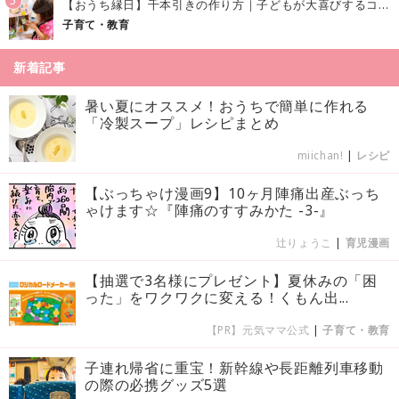
5
【おうち縁日】千本引きの作り方｜子どもが大喜びするコツやアイデア♪
子育て・教育
新着記事
暑い夏にオススメ！おうちで簡単に作れる
「冷製スープ」レシピまとめ
miichan!
|
レシピ
【ぶっちゃけ漫画9】10ヶ月陣痛出産ぶっち
ゃけます☆『陣痛のすすみかた -3-』
辻りょうこ
|
育児漫画
【抽選で3名様にプレゼント】夏休みの「困
った」をワクワクに変える！くもん出...
【PR】元気ママ公式
|
子育て・教育
子連れ帰省に重宝！新幹線や長距離列車移動
の際の必携グッズ5選