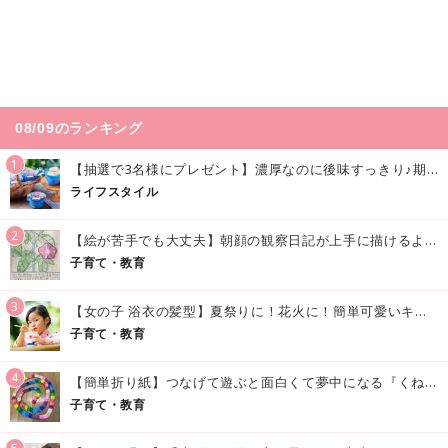
08/09のランキング
1
【抽選で3名様にプレゼント】濃厚なのに後味すっきり♪期間限定の「メイトーのなめらかプリン カルピス®入りソース」で夏を味わおう！
ライフスタイル
2
【絵が苦手でも大丈夫】朝顔の観察日記が上手に描けるようになる方法｜イラスト付き
子育て・教育
3
【女の子 浴衣の髪型】夏祭りに！花火に！簡単可愛いキッズの浴衣ヘアアレンジまとめ
子育て・教育
4
【簡単折り紙】つなげて遊ぶと面白くて夢中になる『くねくねへびさんの作り方』
子育て・教育