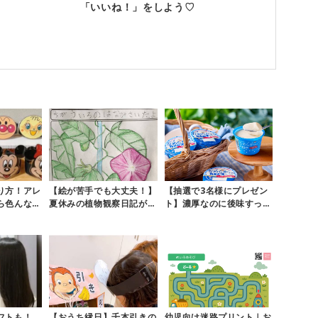
「いいね！」をしよう♡
り方！アレ
【絵が苦手でも大丈夫！】
【抽選で3名様にプレゼン
ら色んなイ
夏休みの植物観察日記が上
ト】濃厚なのに後味すっき
♪【おうち
手に描けるようになる方法
り♪期間限定の「メイトー
のなめら...
フトも！
【おうち縁日】千本引きの
幼児向け迷路プリント｜お