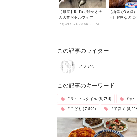
【銀座】ReFaで始める大
【抽選で3名様
人の贅沢セルフケア
ト】濃厚なのに
り♪期間限定の
PR(ReFa GINZA on CREA)
のなめら...
この記事のライター
アツアゲ
この記事のキーワード
#ライフスタイル (8,734)
#食生活
#子ども (7,690)
#子育て (6,239