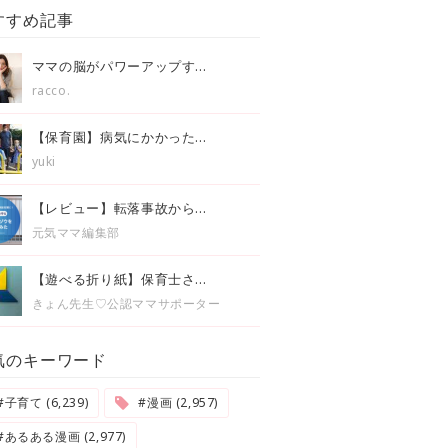
すすめ記事
ママの脳がパワーアップす...
racco.
【保育園】病気にかかった...
yuki
【レビュー】転落事故から...
元気ママ編集部
【遊べる折り紙】保育士さ...
きょん先生♡公認ママサポーター
気のキーワード
#子育て (6,239)
#漫画 (2,957)
#あるある漫画 (2,977)