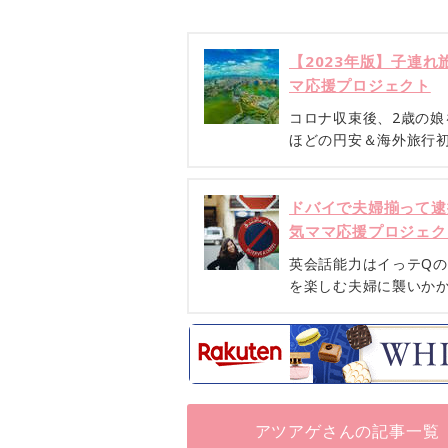
【2023年版】子連れ
マ応援プロジェクト
コロナ収束後、2歳の
ほどの円安＆海外旅行
ドバイで夫婦揃って逮
気ママ応援プロジェク
英会話能力はイっテQ
を楽しむ夫婦に襲いか
アツアゲさんの記事一覧