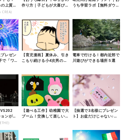
aの上質ケ
作り方｜子どもが大喜びす
うち学習ラボ【無料ダウン
るコツやアイデア♪
ロード】
n CREA)
にプレゼン
【育児漫画】夏休み、引き
電車で行ける！都内近郊で
子で「ワン
こもり続ける小4次男の意
川遊びができる場所５選
！涼しく学
見
VS202
【遊べる工作】幼稚園で大
【抽選で3名様にプレゼン
ションが話
ブーム！交換して楽しい
ト】お盆だけじゃない♪毎
『手作りシール帳遊び』
日のリラックスタイムにも
ETHE)
楽しめる...