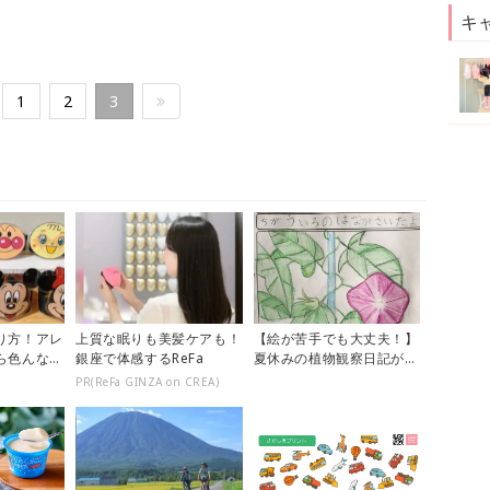
キ
1
2
3
り方！アレ
上質な眠りも美髪ケアも！
【絵が苦手でも大丈夫！】
ら色んなイ
銀座で体感するReFa
夏休みの植物観察日記が上
♪【おうち
手に描けるようになる方法
PR(ReFa GINZA on CREA)