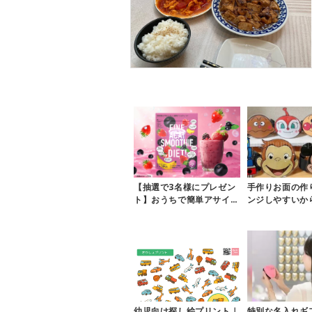
【抽選で3名様にプレゼン
手作りお面の作
ト】おうちで簡単アサイー
ンジしやすいか
ボウル風♪「アサイースム
ベントで大活躍
ージー」...
縁日】
幼児向け探し絵プリント｜
特別な名入れギ