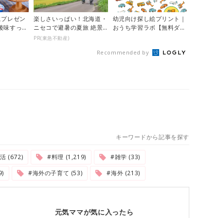
にプレゼン
楽しさいっぱい！北海道・
幼児向け探し絵プリント｜
後味すっき
ニセコで避暑の夏旅 絶景
おうち学習ラボ【無料ダウ
「メイトー
とアクティビティが揃う
ンロード】
PR(東急不動産)
「ニセコ東...
Recommended by
キーワードから記事を探す
 (672)
#料理 (1,219)
#雑学 (33)
)
#海外の子育て (53)
#海外 (213)
元気ママが気に入ったら