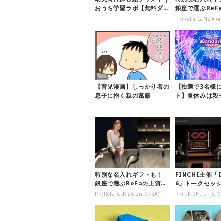
おうち学習ラボ【無料ダウ
銀座で選ぶReF
ンロード】
ア
PR(ReFa GINZA o
【育児漫画】しっかり者の
【抽選で3名様
息子に抱く親の葛藤
ト】夏休みは親
ダリア横浜」へ
んで遊べ...
特別な名入れギフトも！
FINCHI主催「I
銀座で選ぶReFaの上質ケ
6」トークセッ
ア
題に！
PR(ReFa GINZA on CREA)
PR(FINCHI on GO