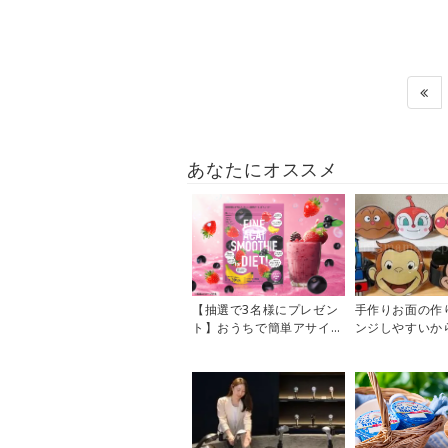
あなたにオススメ
【抽選で3名様にプレゼン
手作りお面の作
ト】おうちで簡単アサイー
ンジしやすいか
ボウル風♪「アサイースム
ベントで大活躍
ージー」...
縁日】