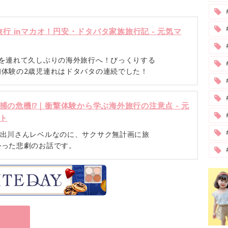
旅行 inマカオ！円安・ドタバタ家族旅行記 - 元気マ
娘を連れて久しぶりの海外旅行へ！びっくりする
初体験の2歳児連れはドタバタの連続でした！
#
捕の危機⁉｜衝撃体験から学ぶ海外旅行の注意点 - 元
ト
の出川さんレベルなのに、サクサク無計画に旅
かった悲劇のお話です。