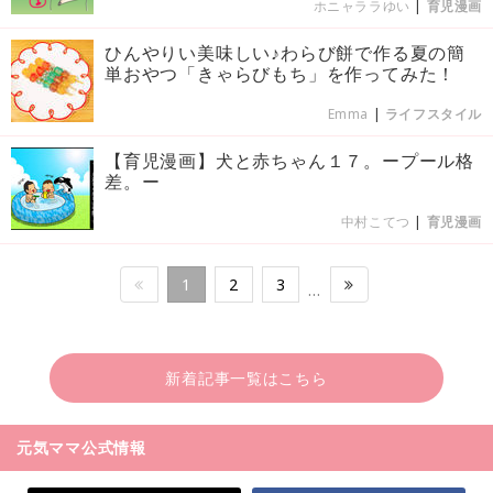
ホニャララゆい
|
育児漫画
ひんやりい美味しい♪わらび餅で作る夏の簡
単おやつ「きゃらびもち」を作ってみた！
Emma
|
ライフスタイル
【育児漫画】犬と赤ちゃん１７。ープール格
差。ー
中村こてつ
|
育児漫画
1
2
3
…
新着記事一覧はこちら
元気ママ公式情報