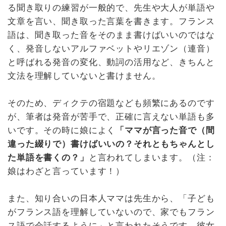
る聞き取りの練習が一般的で、先生や大人が単語や
文章を言い、聞き取った言葉を書きます。フランス
語は、聞き取った音をそのまま書けばいいのではな
く、発音しないアルファベットやリエゾン（連音）
と呼ばれる発音の変化、動詞の活用など、きちんと
文法を理解していないと書けません。
そのため、ディクテの宿題なども頻繁にあるのです
が、筆者は発音が苦手で、正確に言えない単語も多
いです。その時に娘によく
「ママが言った音で（間
違った綴りで）書けばいいの？それともちゃんとし
た単語を書くの？」
と言われてしまいます。（注：
娘はわざと言っています！）
また、知り合いの日本人ママは先生から、「子ども
がフランス語を理解していないので、家でもフラン
ス語で会話するように」と言われたそうです。彼女