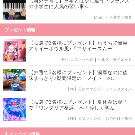
【海外子育て】日本とは少し違う？フランス
の小学生に人気の習い事☆...
Momi
|
子育て・教育
プレゼント情報
【抽選で3名様にプレゼント】おうちで簡単
アサイーボウル風♪「アサイースムー...
【PR】元気ママ公式
|
ヘルス・ダイエット
【抽選で3名様にプレゼント】濃厚なのに後
味すっきり♪期間限定の「メイトーの...
【PR】元気ママ公式
|
ライフスタイル
【抽選で3名様にプレゼント】夏休みは親子
で「ワンダリア横浜」へ！涼しく学ん...
【PR】元気ママ公式
|
おでかけ・旅行
キャンペーン情報