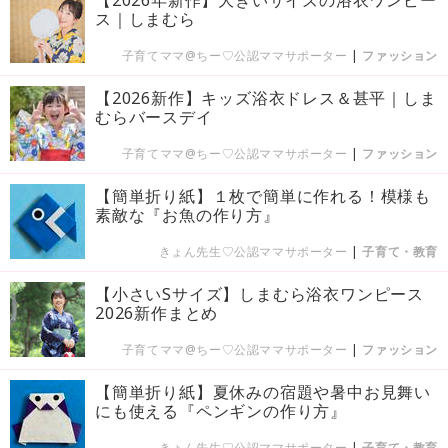
【2026年新作】大きいサイズの浴衣ワンピー
ス｜しまむら
子育てママ@ちー♡公認ママサポーター
|
ファッション
【2026新作】キッズ浴衣ドレス＆甚平｜しま
むらバースデイ
子育てママ@ちー♡公認ママサポーター
|
ファッション
【簡単折り紙】１枚で簡単に作れる！模様も
素敵な『お魚の作り方』
きょん先生♡公認ママサポーター
|
子育て・教育
【小さいSサイズ】しまむら浴衣ワンピース
2026新作まとめ
子育てママ@ちー♡公認ママサポーター
|
ファッション
【簡単折り紙】夏休みの宿題や暑中お見舞い
にも使える『ペンギンの作り方』
きょん先生♡公認ママサポーター
|
子育て・教育