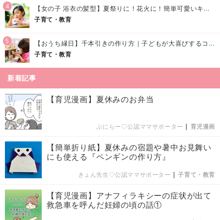
4
【女の子 浴衣の髪型】夏祭りに！花火に！簡単可愛いキッズの浴衣ヘアアレンジまとめ
子育て・教育
5
【おうち縁日】千本引きの作り方｜子どもが大喜びするコツやアイデア♪
子育て・教育
新着記事
【育児漫画】夏休みのお弁当
ぷにらー♡公認ママサポーター
|
育児漫画
【簡単折り紙】夏休みの宿題や暑中お見舞い
にも使える『ペンギンの作り方』
きょん先生♡公認ママサポーター
|
子育て・教育
【育児漫画】アナフィラキシーの症状が出て
救急車を呼んだ妊婦の頃の話①