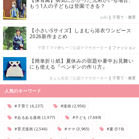
【保育園】病気にかかった兄弟がいる場合、
もう1人の子どもは登園できる？
yuki
|
子育て・教育
【小さいSサイズ】しまむら浴衣ワンピース
2026新作まとめ
子育てママ@ちー♡公認ママサポーター
|
ファッション
【簡単折り紙】夏休みの宿題や暑中お見舞い
にも使える『ペンギンの作り方』
きょん先生♡公認ママサポーター
|
子育て・教育
人気のキーワード
#子育て (6,237)
#漫画 (2,956)
#あるある漫画 (2,977)
#子ども (7,689)
#育児漫画 (2,546)
#ママ (3,965)
#夏 (518)