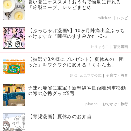
暑い夏にオススメ！おうちで簡単に作れる
「冷製スープ」レシピまとめ
miichan!
|
レシピ
【ぶっちゃけ漫画9】10ヶ月陣痛出産ぶっち
ゃけます☆『陣痛のすすみかた -3-』
辻りょうこ
|
育児漫画
【抽選で3名様にプレゼント】夏休みの「困
った」をワクワクに変える！くもん出...
【PR】元気ママ公式
|
子育て・教育
子連れ帰省に重宝！新幹線や長距離列車移動
の際の必携グッズ5選
piyoco
|
おでかけ・旅行
【育児漫画】夏休みのお弁当