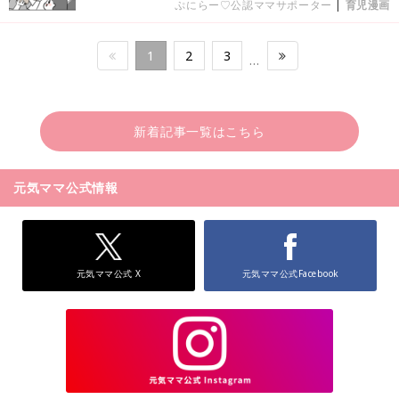
ぷにらー♡公認ママサポーター
|
育児漫画
1
2
3
…
新着記事一覧はこちら
元気ママ公式情報
元気ママ公式 X
元気ママ公式Facebook