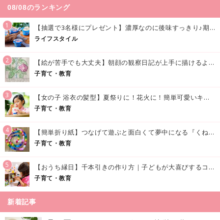
08/08のランキング
1
【抽選で3名様にプレゼント】濃厚なのに後味すっきり♪期間限定の「メイトーのなめらかプリン カルピス®入りソース」で夏を味わおう！
ライフスタイル
2
【絵が苦手でも大丈夫】朝顔の観察日記が上手に描けるようになる方法｜イラスト付き
子育て・教育
3
【女の子 浴衣の髪型】夏祭りに！花火に！簡単可愛いキッズの浴衣ヘアアレンジまとめ
子育て・教育
4
【簡単折り紙】つなげて遊ぶと面白くて夢中になる『くねくねへびさんの作り方』
子育て・教育
5
【おうち縁日】千本引きの作り方｜子どもが大喜びするコツやアイデア♪
子育て・教育
新着記事