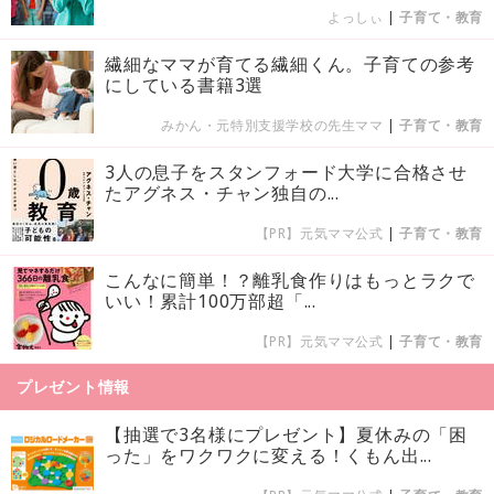
よっしぃ
|
子育て・教育
繊細なママが育てる繊細くん。子育ての参考
にしている書籍3選
みかん・元特別支援学校の先生ママ
|
子育て・教育
3人の息子をスタンフォード大学に合格させ
たアグネス・チャン独自の...
【PR】元気ママ公式
|
子育て・教育
こんなに簡単！？離乳食作りはもっとラクで
いい！累計100万部超「...
【PR】元気ママ公式
|
子育て・教育
プレゼント情報
【抽選で3名様にプレゼント】夏休みの「困
った」をワクワクに変える！くもん出...