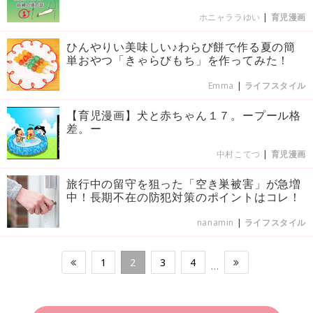
ホニャララゆい
|
育児漫画
ひんやりい美味しい♪わらび餅で作る夏の簡
単おやつ「きゃらびもち」を作ってみた！
Emma
|
ライフスタイル
【育児漫画】犬と赤ちゃん１７。ープール格
差。ー
中村こてつ
|
育児漫画
旅行中の留守を狙った「空き巣被害」が急増
中！長期不在の防犯対策のポイントはコレ！
nanamin
|
ライフスタイル
1
2
3
4
…