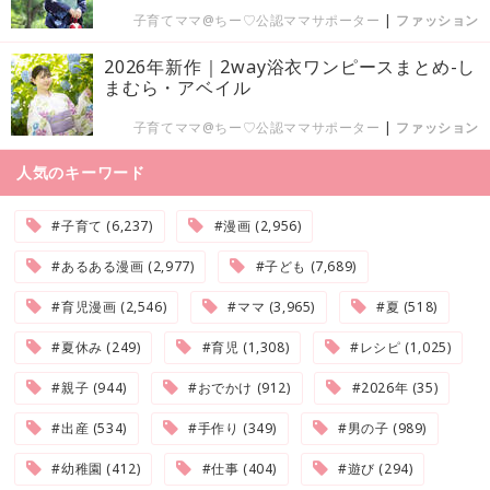
子育てママ@ちー♡公認ママサポーター
|
ファッション
2026年新作｜2way浴衣ワンピースまとめ-し
まむら・アベイル
子育てママ@ちー♡公認ママサポーター
|
ファッション
人気のキーワード
#子育て (6,237)
#漫画 (2,956)
#あるある漫画 (2,977)
#子ども (7,689)
#育児漫画 (2,546)
#ママ (3,965)
#夏 (518)
#夏休み (249)
#育児 (1,308)
#レシピ (1,025)
#親子 (944)
#おでかけ (912)
#2026年 (35)
#出産 (534)
#手作り (349)
#男の子 (989)
#幼稚園 (412)
#仕事 (404)
#遊び (294)