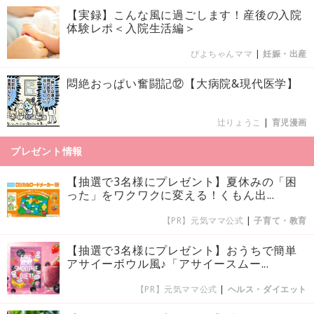
【実録】こんな風に過ごします！産後の入院
体験レポ＜入院生活編＞
ぴよちゃんママ
|
妊娠・出産
悶絶おっぱい奮闘記⑫【大病院&現代医学】
辻りょうこ
|
育児漫画
プレゼント情報
【抽選で3名様にプレゼント】夏休みの「困
った」をワクワクに変える！くもん出...
【PR】元気ママ公式
|
子育て・教育
【抽選で3名様にプレゼント】おうちで簡単
アサイーボウル風♪「アサイースムー...
【PR】元気ママ公式
|
ヘルス・ダイエット