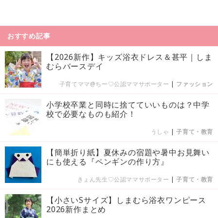
おすすめ記事
【2026新作】キッズ浴衣ドレス＆甚平｜しま
むらバースデイ
子育てママ@ちー♡公認ママサポーター
|
ファッション
小学校卒業と同時に捨てていいものは？中学
校で必要なものも紹介！
うしゃ
|
子育て・教育
【簡単折り紙】夏休みの宿題や暑中お見舞い
にも使える『ペンギンの作り方』
きょん先生♡公認ママサポーター
|
子育て・教育
【小さいSサイズ】しまむら浴衣ワンピース
2026新作まとめ