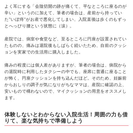
よく耳にする「会陰切開の跡が痛くて、平なところに座るのが
辛い」というのに加えて、筆者の場合は、産前から持ってい
た"いぼ痔"がお産で悪化してしまい、入院直後は歩くのもずっ
とへっぴり腰という状態に（涙）。
産院では、病室や食堂など、至るところに円座が設置されてい
たものの、痛みは退院後もしばらく続いたため、自前のクッシ
ョンを実家での生活用に購入しました。
痛みの程度には個人差がありますが、筆者の場合は、病院から
の退院時に利用したタクシーの中でも、座席に普通に座ること
が怖く、円座クッションを持ち込んだほど。そのため、妊娠前
からおしりの調子が気になりがちなママは、産院に確認の上、
安いもので構わないので、マイクッションの用意をオススメし
ます。
体験しないとわからない入院生活！周囲の力も借
りて、楽な気持ちで準備しよう