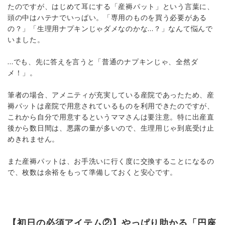
たのですが、はじめて耳にする「産褥パット」という言葉に、
頭の中はハテナでいっぱい。「専用のものを買う必要がある
の？」「生理用ナプキンじゃダメなのかな…？」なんて悩んで
いました。
…でも、先に答えを言うと「普通のナプキンじゃ、全然ダ
メ！」。
筆者の場合、アメニティが充実している産院であったため、産
褥パットは産院で用意されているものを利用できたのですが、
これから自分で用意するというママさんは要注意。特に出産直
後から数日間は、悪露の量が多いので、生理用じゃ到底受け止
めきれません。
また産褥パットは、お手洗いに行く度に交換することになるの
で、枚数は余裕をもって準備しておくと安心です。
【初日の必須アイテム②】やっぱり助かる「円座