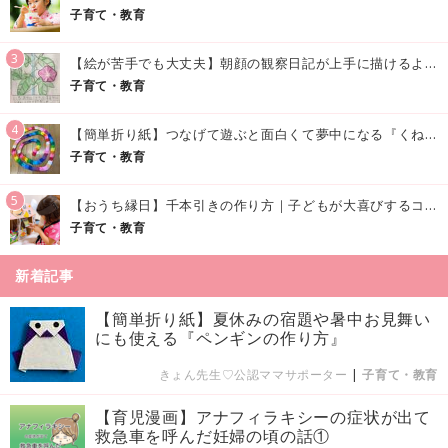
子育て・教育
3
【絵が苦手でも大丈夫】朝顔の観察日記が上手に描けるようになる方法｜イラスト付き
子育て・教育
4
【簡単折り紙】つなげて遊ぶと面白くて夢中になる『くねくねへびさんの作り方』
子育て・教育
5
【おうち縁日】千本引きの作り方｜子どもが大喜びするコツやアイデア♪
子育て・教育
新着記事
【簡単折り紙】夏休みの宿題や暑中お見舞い
にも使える『ペンギンの作り方』
きょん先生♡公認ママサポーター
|
子育て・教育
【育児漫画】アナフィラキシーの症状が出て
救急車を呼んだ妊婦の頃の話①