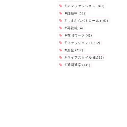
#ママファッション
(603)
#妊娠中
(552)
#しまむらパトロール
(167)
#再就職
(4)
#在宅ワーク
(42)
#ファッション
(1,412)
#お金
(212)
#ライフスタイル
(8,732)
#通園通学
(141)