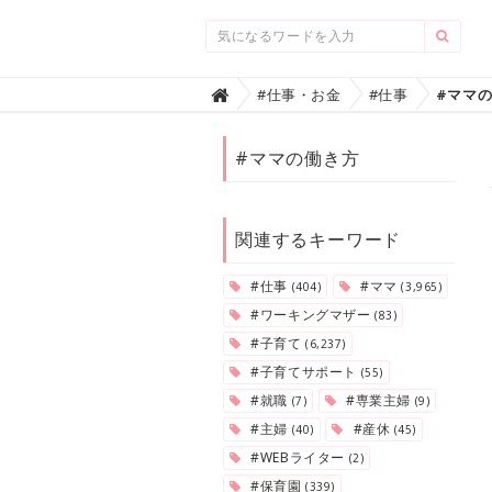
Home
#仕事・お金
#仕事
#ママ

#ママの働き方
関連するキーワード
#仕事
#ママ
(404)
(3,965)
#ワーキングマザー
(83)
#子育て
(6,237)
#子育てサポート
(55)
#就職
#専業主婦
(7)
(9)
#主婦
#産休
(40)
(45)
#WEBライター
(2)
#保育園
(339)