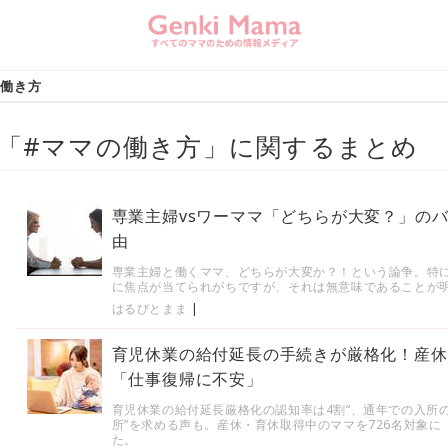
の働き方
「#ママの働き方」に関するまとめ
専業主婦vsワーママ「どちらが大変？」の
由
専業主婦と働くママ、どちらが大変か？！という論争。特
に焦点が当てられがちですが、それは無意味であることが
はるぴとまま
|
育児休業の給付延長の手続きが厳格化！産休
「仕事復帰に不安」
育児休業の給付延長厳格化の認知率は4割“、通年での入所の
所”を求める声も。産休・育休取得中のママを726名対象
た。