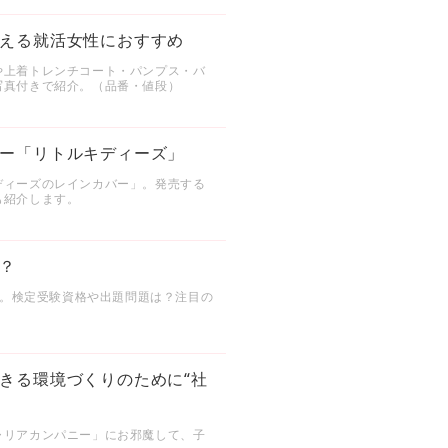
える就活女性におすすめ
や上着トレンチコート・パンプス・バ
写真付きで紹介。（品番・値段）
ー「リトルキディーズ」
ディーズのレインカバー」。発売する
も紹介します。
？
」。検定受験資格や出題問題は？注目の
きる環境づくりのために“社
ャリアカンパニー」にお邪魔して、子