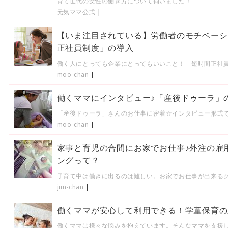
育て世代の女性の働き方について伺いました！
元気ママ公式
|
【いま注目されている】労働者のモチベーシ
正社員制度」の導入
働く人にとっても企業にとってもいいこと！「短時間正社
moo-chan
|
働くママにインタビュー♪「産後ドゥーラ」
「産後ドゥーラ」さんのお仕事に密着☆インタビュー形式
moo-chan
|
家事と育児の合間にお家でお仕事♪外注の雇
ングって？
子育て中は働きに出るのは難しい。お家でお仕事が出来る
jun-chan
|
働くママが安心して利用できる！学童保育の
働くママは様々な悩みを抱えています。そんなママを支援