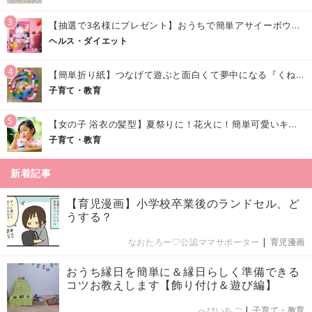
3
【抽選で3名様にプレゼント】おうちで簡単アサイーボウル風♪「アサイースムージー」でおいしく美容・健康習慣を始めよう！
ヘルス・ダイエット
4
【簡単折り紙】つなげて遊ぶと面白くて夢中になる『くねくねへびさんの作り方』
子育て・教育
5
【女の子 浴衣の髪型】夏祭りに！花火に！簡単可愛いキッズの浴衣ヘアアレンジまとめ
子育て・教育
新着記事
【育児漫画】小学校卒業後のランドセル、ど
うする？
なおたろー♡公認ママサポーター
|
育児漫画
おうち縁日を簡単に＆縁日らしく準備できる
コツお教えします【飾り付け＆遊び編】
へびいちご
|
子育て・教育