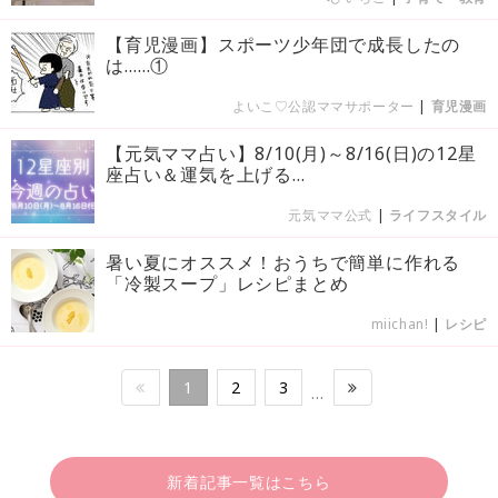
【育児漫画】スポーツ少年団で成長したの
は……①
よいこ♡公認ママサポーター
|
育児漫画
【元気ママ占い】8/10(月)～8/16(日)の12星
座占い＆運気を上げる...
元気ママ公式
|
ライフスタイル
暑い夏にオススメ！おうちで簡単に作れる
「冷製スープ」レシピまとめ
miichan!
|
レシピ
1
2
3
…
新着記事一覧はこちら