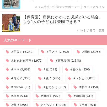
きょん先生♡公認ママサポーター
|
ライフスタイル
【保育園】病気にかかった兄弟がいる場合、
もう1人の子どもは登園できる？
yuki
|
子育て・教育
人気のキーワード
#子育て (6,240)
#子ども (7,692)
#漫画 (2,958)
#あるある漫画 (2,979)
#育児漫画 (2,548)
#ママ (3,968)
#夏 (519)
#夏休み (250)
#育児 (1,308)
#親子 (945)
#レシピ (1,025)
#2026年 (36)
#おでかけ (912)
#手作り (350)
#出産 (534)
#男の子 (989)
#幼稚園 (412)
#遊び (295)
#イベント (1,325)
#仕事 (404)