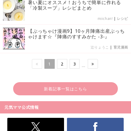
暑い夏にオススメ！おうちで簡単に作れる
「冷製スープ」レシピまとめ
miichan!
|
レシピ
【ぶっちゃけ漫画9】10ヶ月陣痛出産ぶっち
ゃけます☆『陣痛のすすみかた -3-』
辻りょうこ
|
育児漫画
1
2
3
…
新着記事一覧はこちら
元気ママ公式情報