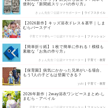
便利な『新聞紙スリッパの作り方』
きょん先生♡公認ママサポーター
|
ライフスタイル
【2026新作】キッズ浴衣ドレス＆甚平｜しま
むらバースデイ
子育てママ@ちー♡公認ママサポーター
|
ファッション
【簡単折り紙】１枚で簡単に作れる！模様も
素敵な『お魚の作り方』
きょん先生♡公認ママサポーター
|
子育て・教育
【保育園】病気にかかった兄弟がいる場合、
もう1人の子どもは登園できる？
yuki
|
子育て・教育
2026年新作｜2way浴衣ワンピースまとめ-し
まむら・アベイル
子育てママ@ちー♡公認ママサポーター
|
ファッション