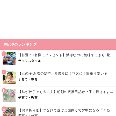
08/09のランキング
1
【抽選で3名様にプレゼント】濃厚なのに後味すっきり♪期間限定の「メイトーのなめらかプリン カルピス®入りソース」で夏を味わおう！
ライフスタイル
2
【女の子 浴衣の髪型】夏祭りに！花火に！簡単可愛いキッズの浴衣ヘアアレンジまとめ
子育て・教育
3
【絵が苦手でも大丈夫】朝顔の観察日記が上手に描けるようになる方法｜イラスト付き
子育て・教育
4
【簡単折り紙】つなげて遊ぶと面白くて夢中になる『くねくねへびさんの作り方』
子育て・教育