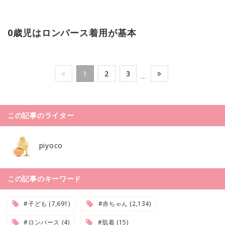
0歳児はロンパース着用が基本
1
2
3
…
この記事のライター
piyoco
この記事のキーワード
#子ども (7,691)
#赤ちゃん (2,134)
#ロンパース (4)
#肌着 (15)