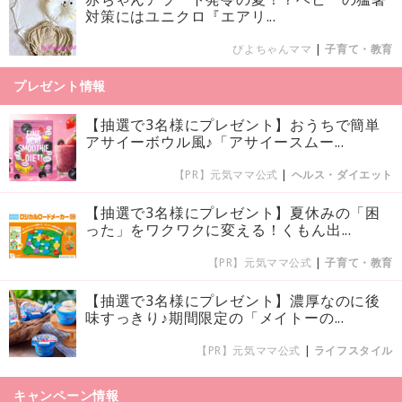
対策にはユニクロ『エアリ...
ぴよちゃんママ
|
子育て・教育
プレゼント情報
【抽選で3名様にプレゼント】おうちで簡単
アサイーボウル風♪「アサイースムー...
【PR】元気ママ公式
|
ヘルス・ダイエット
【抽選で3名様にプレゼント】夏休みの「困
った」をワクワクに変える！くもん出...
【PR】元気ママ公式
|
子育て・教育
【抽選で3名様にプレゼント】濃厚なのに後
味すっきり♪期間限定の「メイトーの...
【PR】元気ママ公式
|
ライフスタイル
キャンペーン情報