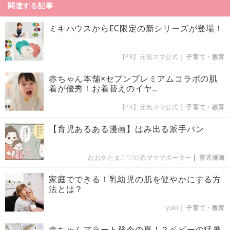
関連する記事
ミキハウスからEC限定の新シリーズが登場！
【PR】元気ママ公式
|
子育て・教育
赤ちゃん本舗×セブンプレミアムコラボの肌
着が優秀！お着替えのイヤ...
【PR】元気ママ公式
|
子育て・教育
【育児あるある漫画】はみ出る派手パン
おおやたまこ♡公認ママサポーター
|
育児漫画
家庭でできる！乳幼児の肌を健やかにする方
法とは？
yuki
|
子育て・教育
赤ちゃんアラート発令の夏！？ベビーの猛暑