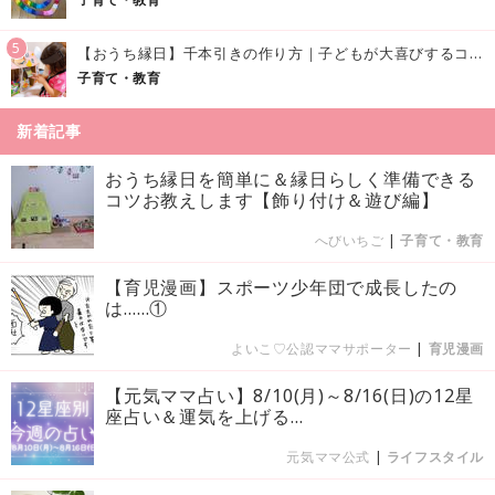
5
【おうち縁日】千本引きの作り方｜子どもが大喜びするコツやアイデア♪
子育て・教育
新着記事
おうち縁日を簡単に＆縁日らしく準備できる
コツお教えします【飾り付け＆遊び編】
へびいちご
|
子育て・教育
【育児漫画】スポーツ少年団で成長したの
は……①
よいこ♡公認ママサポーター
|
育児漫画
【元気ママ占い】8/10(月)～8/16(日)の12星
座占い＆運気を上げる...
元気ママ公式
|
ライフスタイル