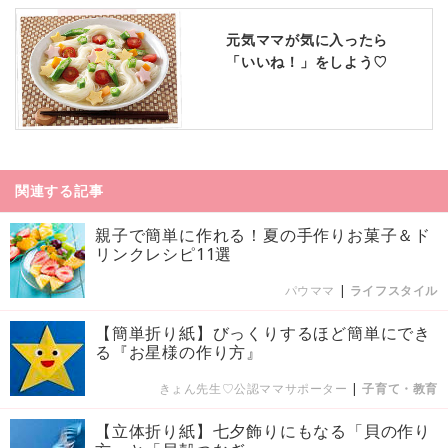
元気ママが気に入ったら
「いいね！」をしよう♡
関連する記事
親子で簡単に作れる！夏の手作りお菓子＆ド
リンクレシピ11選
パウママ
|
ライフスタイル
【簡単折り紙】びっくりするほど簡単にでき
る『お星様の作り方』
きょん先生♡公認ママサポーター
|
子育て・教育
【立体折り紙】七夕飾りにもなる「貝の作り