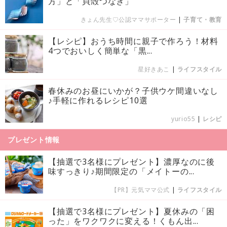
方」と「貝殻つなぎ」
きょん先生♡公認ママサポーター
|
子育て・教育
【レシピ】おうち時間に親子で作ろう！材料
4つでおいしく簡単な「黒...
星好きあこ
|
ライフスタイル
春休みのお昼にいかが？子供ウケ間違いなし
♪手軽に作れるレシピ10選
yurio55
|
レシピ
プレゼント情報
【抽選で3名様にプレゼント】濃厚なのに後
味すっきり♪期間限定の「メイトーの...
【PR】元気ママ公式
|
ライフスタイル
【抽選で3名様にプレゼント】夏休みの「困
った」をワクワクに変える！くもん出...