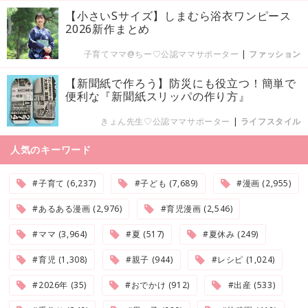
【小さいSサイズ】しまむら浴衣ワンピース
2026新作まとめ
子育てママ@ちー♡公認ママサポーター
|
ファッション
【新聞紙で作ろう】防災にも役立つ！簡単で
便利な『新聞紙スリッパの作り方』
きょん先生♡公認ママサポーター
|
ライフスタイル
人気のキーワード
#子育て (6,237)
#子ども (7,689)
#漫画 (2,955)
#あるある漫画 (2,976)
#育児漫画 (2,546)
#ママ (3,964)
#夏 (517)
#夏休み (249)
#育児 (1,308)
#親子 (944)
#レシピ (1,024)
#2026年 (35)
#おでかけ (912)
#出産 (533)