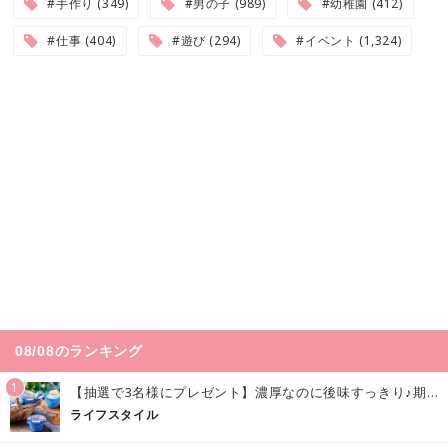
#手作り (349)
#男の子 (989)
#幼稚園 (412)
#仕事 (404)
#遊び (294)
#イベント (1,324)
08/08のランキング
1
【抽選で3名様にプレゼント】濃厚なのに後味すっきり♪期間限定の「メイトーのなめらかプリン カルピス®入りソース」で夏を味わおう！
ライフスタイル