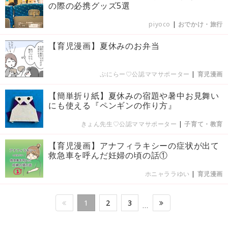
の際の必携グッズ5選
piyoco
|
おでかけ・旅行
【育児漫画】夏休みのお弁当
ぷにらー♡公認ママサポーター
|
育児漫画
【簡単折り紙】夏休みの宿題や暑中お見舞い
にも使える『ペンギンの作り方』
きょん先生♡公認ママサポーター
|
子育て・教育
【育児漫画】アナフィラキシーの症状が出て
救急車を呼んだ妊婦の頃の話①
ホニャララゆい
|
育児漫画
1
2
3
…