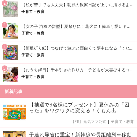
2
【絵が苦手でも大丈夫】朝顔の観察日記が上手に描けるようになる方法｜イラスト付き
子育て・教育
3
【女の子 浴衣の髪型】夏祭りに！花火に！簡単可愛いキッズの浴衣ヘアアレンジまとめ
子育て・教育
4
【簡単折り紙】つなげて遊ぶと面白くて夢中になる『くねくねへびさんの作り方』
子育て・教育
5
【おうち縁日】千本引きの作り方｜子どもが大喜びするコツやアイデア♪
子育て・教育
新着記事
【抽選で3名様にプレゼント】夏休みの「困
った」をワクワクに変える！くもん出...
【PR】元気ママ公式
|
子育て・教育
子連れ帰省に重宝！新幹線や長距離列車移動