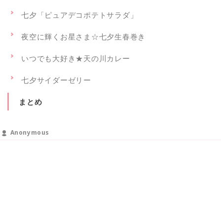
七夕「ピュアデコポテトサラダ」
夜空に輝くお星さま☆七夕生春巻き
いつでも大好き★天の川カレー
七夕サイダーゼリー
まとめ
Anonymous