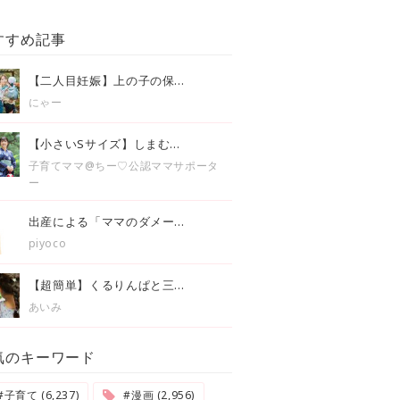
すすめ記事
【二人目妊娠】上の子の保...
にゃー
【小さいSサイズ】しまむ...
子育てママ@ちー♡公認ママサポータ
ー
出産による「ママのダメー...
piyoco
【超簡単】くるりんぱと三...
あいみ
気のキーワード
#子育て (6,237)
#漫画 (2,956)