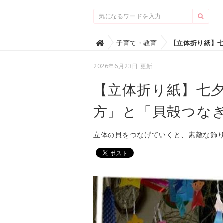
Home
子育て・教育

2026年6月23日 更新
【立体折り紙】七
方」と「貝殻つな
立体の貝をつなげていくと、素敵な飾り