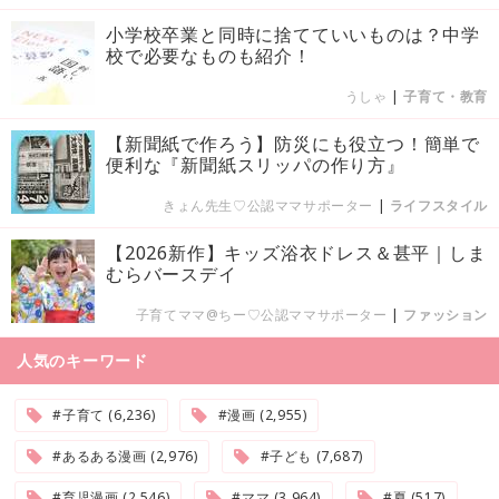
小学校卒業と同時に捨てていいものは？中学
校で必要なものも紹介！
うしゃ
|
子育て・教育
【新聞紙で作ろう】防災にも役立つ！簡単で
便利な『新聞紙スリッパの作り方』
きょん先生♡公認ママサポーター
|
ライフスタイル
【2026新作】キッズ浴衣ドレス＆甚平｜しま
むらバースデイ
子育てママ@ちー♡公認ママサポーター
|
ファッション
人気のキーワード
#子育て (6,236)
#漫画 (2,955)
#あるある漫画 (2,976)
#子ども (7,687)
#育児漫画 (2,546)
#ママ (3,964)
#夏 (517)