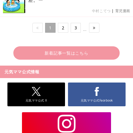
中村こてつ
|
育児漫画
1
2
3
…
新着記事一覧はこちら
元気ママ公式情報
元気ママ公式 X
元気ママ公式Facebook