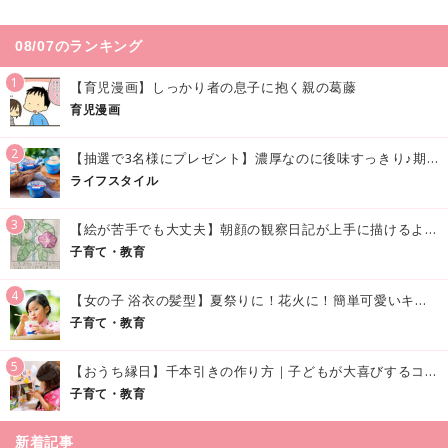
08/07のランキング
1
【育児漫画】しっかり者の息子に抱く親の葛藤
育児漫画
2
【抽選で3名様にプレゼント】濃厚なのに後味すっきり♪期間限定の「メイトーのなめらかプリン カルピス®入りソース」で夏を味わおう！
ライフスタイル
3
【絵が苦手でも大丈夫】朝顔の観察日記が上手に描けるようになる方法｜イラスト付き
子育て・教育
4
【女の子 浴衣の髪型】夏祭りに！花火に！簡単可愛いキッズの浴衣ヘアアレンジまとめ
子育て・教育
5
【おうち縁日】千本引きの作り方｜子どもが大喜びするコツやアイデア♪
子育て・教育
新着記事