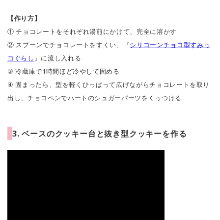
【作り方】
① チョコレートをそれぞれ湯煎にかけて、完全に溶かす
② スプーンでチョコレートをすくい、『
シリコーンチョコ型すみっ
コぐらし
』に流し入れる
③ 冷蔵庫で1時間ほど冷やして固める
④ 固まったら、型を軽くひっぱって広げながらチョコレートを取り
出し、チョコペンでハートのシュガーパーツをくっつける
3. ベースのクッキー台と抜き型クッキーを作る