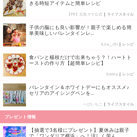
きる時短アイテムと簡単レシピ
【PR】元気ママ公式
|
ライフスタイル
子供の脳にも良い影響が！親子で楽しめる簡
単美味しいバレンタインレ...
k.na__chi
|
レシピ
食パンと楊枝だけで出来ちゃう？！ハートト
ーストの作り方【超簡単レシピ】
Emma
|
レシピ
バレンタイン＆ホワイトデーにもオススメ♪
セリアのアイシングペンを...
へびいちご
|
ライフスタイル
プレゼント情報
【抽選で3名様にプレゼント】夏休みは親子
で「ワンダリア横浜」へ！涼しく学ん...