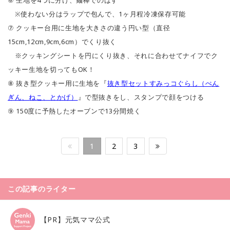
⑥ 生地を4つに分け、麺棒でのばす
※使わない分はラップで包んで、1ヶ月程冷凍保存可能
⑦ クッキー台用に生地を大きさの違う円い型（直径
15cm,12cm,9cm,6cm）でくり抜く
※クッキングシートを円にくり抜き、それに合わせてナイフでク
ッキー生地を切ってもOK！
⑧ 抜き型クッキー用に生地を『
抜き型セットすみっコぐらし（ぺん
ぎん、ねこ、とかげ）
』で型抜きをし、スタンプで顔をつける
⑨ 150度に予熱したオーブンで13分間焼く
1
2
3
この記事のライター
【PR】元気ママ公式