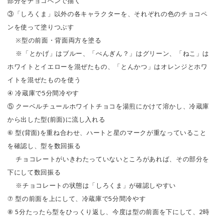
部分をチョコペンで描く
③「しろくま」以外の各キャラクターを、それぞれの色のチョコペ
ンを使って塗りつぶす
※型の前面・背面両方を塗る
※「とかげ」はブルー、「ぺんぎん？」はグリーン、「ねこ」は
ホワイトとイエローを混ぜたもの、「とんかつ」はオレンジとホワ
イトを混ぜたものを使う
④ 冷蔵庫で5分間冷やす
⑤ クーベルチュールホワイトチョコを湯煎にかけて溶かし、冷蔵庫
から出した型(前面)に流し入れる
⑥ 型(背面)を重ね合わせ、ハートと星のマークが重なっていること
を確認し、型を数回振る
チョコレートがいきわたっていないところがあれば、その部分を
下にして数回振る
※チョコレートの状態は「しろくま」が確認しやすい
⑦ 型の前面を上にして、冷蔵庫で5分間冷やす
⑧ 5分たったら型をひっくり返し、今度は型の前面を下にして、2時