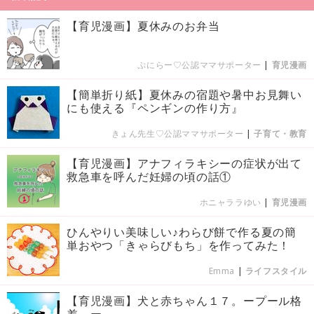
【育児漫画】夏休みのお弁当
ぷにらー♡公認ママサポーター
|
育児漫画
【簡単折り紙】夏休みの宿題や暑中お見舞い
にも使える『ペンギンの作り方』
きょん先生♡公認ママサポーター
|
子育て・教育
【育児漫画】アナフィラキシーの症状が出て
救急車を呼んだ妊婦の頃の話①
ホニャララゆい
|
育児漫画
ひんやりい美味しい♪わらび餅で作る夏の簡
単おやつ「きゃらびもち」を作ってみた！
Emma
|
ライフスタイル
【育児漫画】犬と赤ちゃん１７。ープール格
差。ー