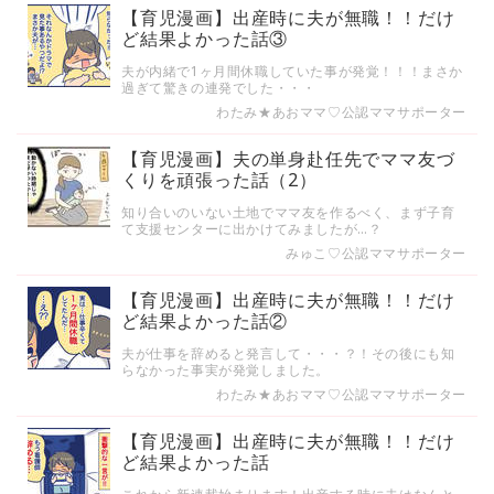
【育児漫画】出産時に夫が無職！！だけ
ど結果よかった話③
夫が内緒で1ヶ月間休職していた事が発覚！！！まさか
過ぎて驚きの連発でした・・・
わたみ★あおママ♡公認ママサポーター
【育児漫画】夫の単身赴任先でママ友づ
くりを頑張った話（2）
知り合いのいない土地でママ友を作るべく、まず子育
て支援センターに出かけてみましたが…？
みゅこ♡公認ママサポーター
【育児漫画】出産時に夫が無職！！だけ
ど結果よかった話②
夫が仕事を辞めると発言して・・・？！その後にも知
らなかった事実が発覚しました。
わたみ★あおママ♡公認ママサポーター
【育児漫画】出産時に夫が無職！！だけ
ど結果よかった話