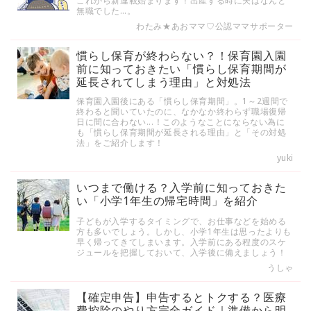
これから新連載始まります！出産する時に夫はなんと
無職でした…。
わたみ★あおママ♡公認ママサポーター
慣らし保育が終わらない？！保育園入園
前に知っておきたい「慣らし保育期間が
延長されてしまう理由」と対処法
保育園入園後にある「慣らし保育期間」。1～2週間で
終わると聞いていたのに、なかなか終わらず職場復帰
日に間に合わない...！このようなことにならない為に
も「慣らし保育期間が延長される理由」と「その対処
法」をご紹介します！
yuki
いつまで働ける？入学前に知っておきた
い「小学1年生の帰宅時間」を紹介
子どもが入学するタイミングで、お仕事などを始める
方も多いでしょう。しかし、小学1年生は思ったよりも
早く帰ってきてしまいます。入学前にある程度のスケ
ジュールを把握しておいて、入学後に備えましょう！
うしゃ
【確定申告】申告するとトクする？医療
費控除のやり方完全ガイド｜準備から明