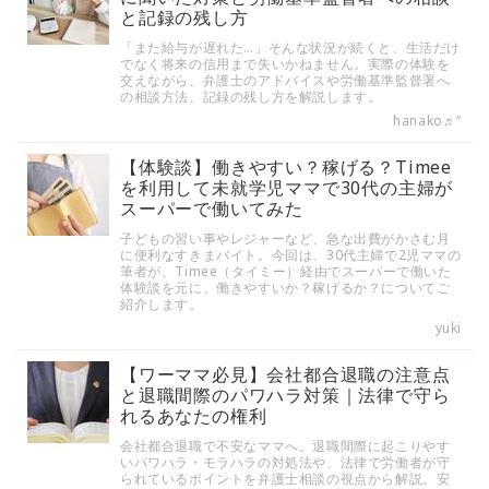
と記録の残し方
「また給与が遅れた…」そんな状況が続くと、生活だけ
でなく将来の信用まで失いかねません。実際の体験を
交えながら、弁護士のアドバイスや労働基準監督署へ
の相談方法、記録の残し方を解説します。
hanako♬”
【体験談】働きやすい？稼げる？Timee
を利用して未就学児ママで30代の主婦が
スーパーで働いてみた
子どもの習い事やレジャーなど、急な出費がかさむ月
に便利なすきまバイト。今回は、30代主婦で2児ママの
筆者が、Timee（タイミー）経由でスーパーで働いた
体験談を元に、働きやすいか？稼げるか？についてご
紹介します。
yuki
【ワーママ必見】会社都合退職の注意点
と退職間際のパワハラ対策｜法律で守ら
れるあなたの権利
会社都合退職で不安なママへ。退職間際に起こりやす
いパワハラ・モラハラの対処法や、法律で労働者が守
られているポイントを弁護士相談の視点から解説。安