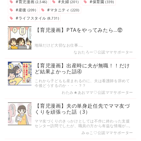
#育児漫画
#夫婦
#保育園
(2,546)
(201)
(339)
#産後
#マタニティ
(209)
(220)
#ライフスタイル
(8,731)
【育児漫画】PTAをやってみたら…⑫
地味だけど大切なお仕事…。
なおたろー♡公認ママサポーター
【育児漫画】出産時に夫が無職！！だけ
ど結果よかった話④
これから子どもも産まれるのに、夫は看護師を辞めて
今後どうするのか・・・？？
わたみ★あおママ♡公認ママサポーター
【育児漫画】夫の単身赴任先でママ友づ
くりを頑張った話（3）
ママ友づくりのきっかけとしては不作に終わった支援
センター訪問でしたが、職員の方から有益な情報が…。
みゅこ♡公認ママサポーター