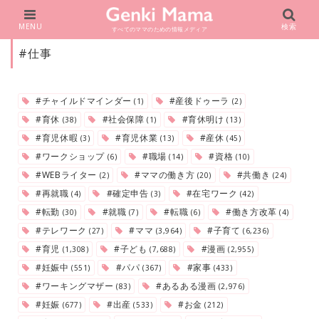
MENU
検索
すべてのママのための情報メディア
#仕事
#チャイルドマインダー
#産後ドゥーラ
(1)
(2)
#育休
#社会保障
#育休明け
(38)
(1)
(13)
#育児休暇
#育児休業
#産休
(3)
(13)
(45)
#ワークショップ
#職場
#資格
(6)
(14)
(10)
#WEBライター
#ママの働き方
#共働き
(2)
(20)
(24)
#再就職
#確定申告
#在宅ワーク
(4)
(3)
(42)
#転勤
#就職
#転職
#働き方改革
(30)
(7)
(6)
(4)
#テレワーク
#ママ
#子育て
(27)
(3,964)
(6,236)
#育児
#子ども
#漫画
(1,308)
(7,688)
(2,955)
#妊娠中
#パパ
#家事
(551)
(367)
(433)
#ワーキングマザー
#あるある漫画
(83)
(2,976)
#妊娠
#出産
#お金
(677)
(533)
(212)