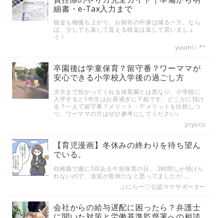
細書・e-Tax入力まで
税金も物価も上がり、お財布の中身は減る一方。なら
ば、少しでも返して貰える税金は返して貰いましょ
う！
yuumi☆*°
卒園後は学童保育？留守番？ワーママが
安心できる小学校入学後の過ごし方
夕方まで預かってくれる保育園とは異なり、小学校に
入学すると1年生はお昼過ぎに下校です。どこかに預け
る？一人で留守番？メリット・デメリットを比較しつ
つ、ワーママの方はぜひ参考にしてください♪
piyoco
【育児漫画】冬休みの終わりを待ち望ん
でいる。
幼稚園で週に1回ある午前保育の日。 2時間しか預けら
れないので、送迎が面倒だなと思ってましたが…。
ぷにらー♡公認ママサポーター
会社からの給与遅配に困ったら？弁護士
に聞いた対策と労働基準監督署への相談