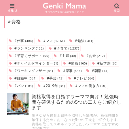
MENU
検索
すべてのママのための情報メディア
#資格
#仕事
#ママ
#勉強
(404)
(3,964)
(281)
#ランキング
#子育て
(132)
(6,237)
#子育てサポート
#主婦
#お金
(55)
(40)
(212)
#チャイルドマインダー
#動画
#新学期
(1)
(165)
(30)
#ワーキングマザー
#家事
#朝活
(83)
(433)
(14)
#妊娠中
#手芸
#テレビ
(551)
(13)
(64)
#パン
#2019年
#ママの働き方
(103)
(38)
(20)
資格取得を目指すワーママ向け！勉強時
間を確保するための5つの工夫をご紹介し
ます
働きながら保育士資格を取得した筆者が、勉強時間を
確保するためにおこなった5つの工夫をご紹介します。
資格を取ってスキルアップしたいワーママにおすすめ
の記事です。