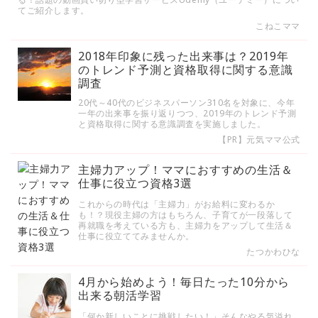
てご紹介します。
こねこママ
2018年印象に残った出来事は？2019年
のトレンド予測と資格取得に関する意識
調査
20代～40代のビジネスパーソン310名を対象に、今年
一年の出来事を振り返りつつ、2019年のトレンド予測
と資格取得に関する意識調査を実施しました。
【PR】元気ママ公式
主婦力アップ！ママにおすすめの生活＆
仕事に役立つ資格3選
これからの時代は「主婦力」がお給料に変わるか
も！？現役主婦の方はもちろん、子育てが一段落して
再就職を考えている方も、主婦力をアップして生活＆
仕事に役立ててみませんか。
たつかわひな
4月から始めよう！毎日たった10分から
出来る朝活学習
「何か新しいことに挑戦したい！」そんなやる気溢れ