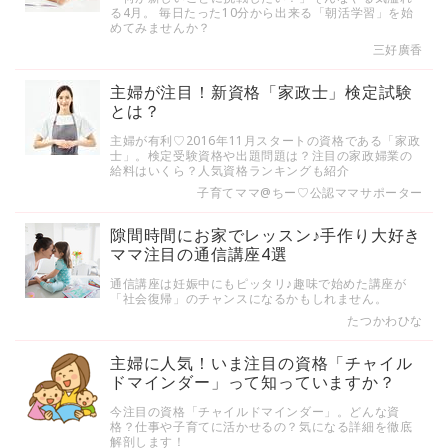
る4月。 毎日たった10分から出来る「朝活学習」を始
めてみませんか？
三好廣香
主婦が注目！新資格「家政士」検定試験
とは？
主婦が有利♡2016年11月スタートの資格である「家政
士」。検定受験資格や出題問題は？注目の家政婦業の
給料はいくら？人気資格ランキングも紹介
子育てママ@ちー♡公認ママサポーター
隙間時間にお家でレッスン♪手作り大好き
ママ注目の通信講座4選
通信講座は妊娠中にもピッタリ♪趣味で始めた講座が
「社会復帰」のチャンスになるかもしれません。
たつかわひな
主婦に人気！いま注目の資格「チャイル
ドマインダー」って知っていますか？
今注目の資格「チャイルドマインダー」。どんな資
格？仕事や子育てに活かせるの？気になる詳細を徹底
解剖します！