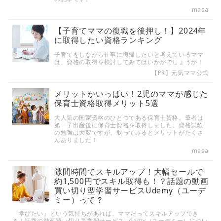
masa
【子育てママの復職を後押し！】2024年
に取得したい資格ランキング
子育てをしながら仕事に復帰したいと考えているママ
は、資格の取得を検討してみてはいかがでしょうか！
【PR】元気ママ公式
メリットがいっぱい！2児のママが感じた
保育士資格取得メリット5選
大人気の国家資格のひとつである保育士資格。筆者は
第一子出産後に保育士資格を取得しました。資格試験
の勉強は大変ですが、取ってみるとメリットがたくさ
んありました！
masa
隙間時間でスキルアップ！大幅セールで
約1,500円でスキル取得も！？話題の動画
買い切り型学習サービスUdemy（ユーデ
ミー）って？
「学びたい」という気持ちがあれば、ママだってスキルアップでき
る！話題の動画買い切り型学習サービスUdemy（ユーデミー）につい