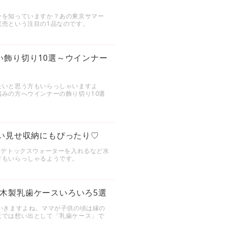
ーを知っていますか？あの東京サマー
完売という注目の1品なのです。
い飾り切り10選～ウインナー
たいと思う方もいらっしゃいますよ
みの方へウインナーの飾り切り10選
ょい見せ収納にもぴったり♡
。デトックスウォーターを入れるなど水
方もいらっしゃるようです。
木製乳歯ケースいろいろ5選
いきますよね。ママが子供の頃は縁の
近では想い出として「乳歯ケース」で