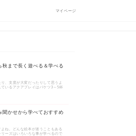
マイページ
ら秋まで長く遊べる＆学べる
たり、支度が大変だったりして思うよ
ているアクアプレイはバケツ3～5杯
み聞かせから学べておすすめ
すよね。どんな絵本が迷うこともある
シリーズはいろいろな事が学べるので