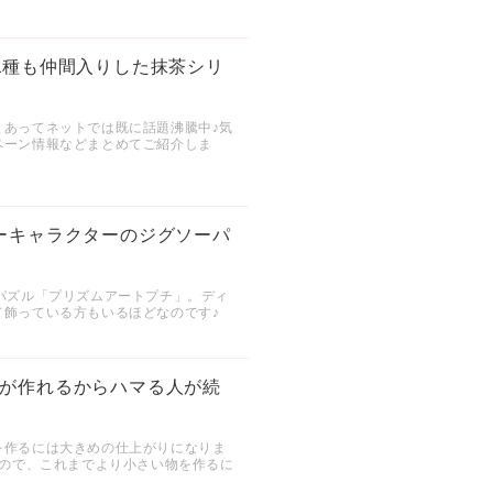
2種も仲間入りした抹茶シリ
とあってネットでは既に話題沸騰中♪気
ペーン情報などまとめてご紹介しま
ーキャラクターのジグソーパ
パズル「プリズムアートプチ」。ディ
飾っている方もいるほどなのです♪
が作れるからハマる人が続
を作るには大きめの仕上がりになりま
なので、これまでより小さい物を作るに