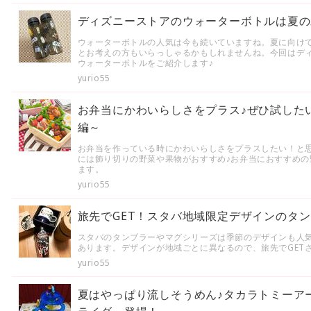
ディズニーストアのウォーターボトルは夏の
ウォーターボトルの人気は今も続いていますね。夏に向け
とお考えの方もいらっしゃるかもしれませんね。今回はディ
ウォーターボトルをご紹介します♪
yurio55
お弁当にかわいらしさをプラス♪ぜひ試したい
編～
お弁当を作っている時にかわいらしさをプラスしたい！と
には飾り切りの野菜や果物がおすすめ♪お弁当におすすめの
ます。
yurio55
旅先でGET！スタバ地域限定デザインのタン
スタバのタンブラーやマグシリーズは季節のデザインも人
あります。デザインが地域ごとに異なるので、旅先でGET
yurio55
夏はやっぱり流しそうめん♪タカラトミーア