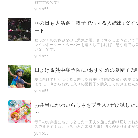
おすすめです♪
yurio55
雨の日も大活躍！親子でハマる人続出♪ダイ
ート
せっかくのお休みなのに天気は雨。さて何をしようという
レインボーシートペーパーを購入しておけば、急な雨でも
いなしです♪
yurio55
日よけ＆熱中症予防に♪おすすめの夏帽子7
夏に向けて照りつける日差しや熱中症予防の対策が必要に
ように、今からお気に入りの夏帽子を購入しておきません
yurio55
お弁当にかわいらしさをプラス♪ぜひ試した
～
毎日のお弁当にちょっとした一工夫を施した飾り切りのお
スできますよね。いろいろな素材の飾り切りがありますが
yurio55