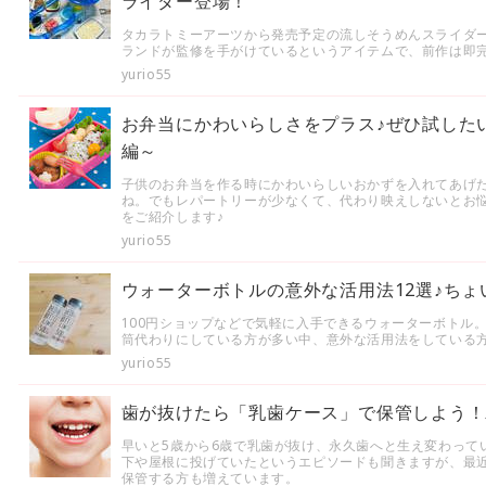
ライダー登場！
タカラトミーアーツから発売予定の流しそうめんスライダ
ランドが監修を手がけているというアイテムで、前作は即
yurio55
お弁当にかわいらしさをプラス♪ぜひ試した
編～
子供のお弁当を作る時にかわいらしいおかずを入れてあげ
ね。でもレパートリーが少なくて、代わり映えしないとお悩
をご紹介します♪
yurio55
ウォーターボトルの意外な活用法12選♪ち
100円ショップなどで気軽に入手できるウォーターボトル
筒代わりにしている方が多い中、意外な活用法をしている
yurio55
歯が抜けたら「乳歯ケース」で保管しよう！
早いと5歳から6歳で乳歯が抜け、永久歯へと生え変わって
下や屋根に投げていたというエピソードも聞きますが、最
保管する方も増えています。