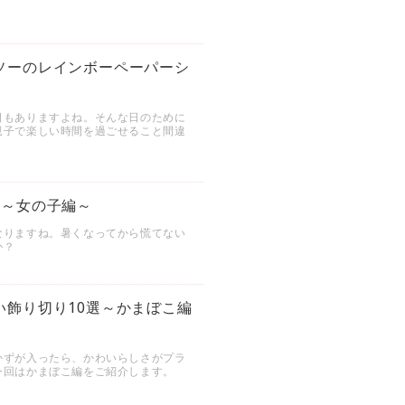
ソーのレインボーペーパーシ
日もありますよね。そんな日のために
親子で楽しい時間を過ごせること間違
選～女の子編～
なりますね。暑くなってから慌てない
か？
い飾り切り10選～かまぼこ編
かずが入ったら、かわいらしさがプラ
今回はかまぼこ編をご紹介します。