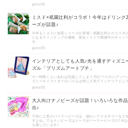
yurio55
ミスド×祇園辻利がコラボ！今年はドリンク
ーズが話題♪
今年もミスドに抹茶シリーズが登場！祇園辻利とのコラボ
になるラインナップや価格、現在ミスドで開催中のキャン
す。
yurio55
インテリアとしても人気♪光を通すディズニ
ズル「プリズムアートプチ」
小一時間くらいあれば完成してしまう70ピースのジグソー
ズニーキャラクターのパズルは特に人気でインテリアとして
yurio55
大人向けナノビーズが話題！いろいろな作品
出♪
子供に人気のパーラービーズは、細かいアクセサリーなど
すよね。でもナノビーズはビーズがパーラービーズの1/4
も適しています♪