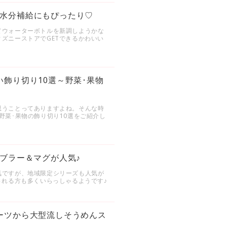
水分補給にもぴったり♡
てウォーターボトルを新調しようかな
ズニーストアでGETできるかわいい
飾り切り10選～野菜･果物
思うことってありますよね。そんな時
野菜･果物の飾り切り10選をご紹介し
ブラー＆マグが人気♪
気ですが、地域限定シリーズも人気が
される方も多くいらっしゃるようです♪
ーツから大型流しそうめんス