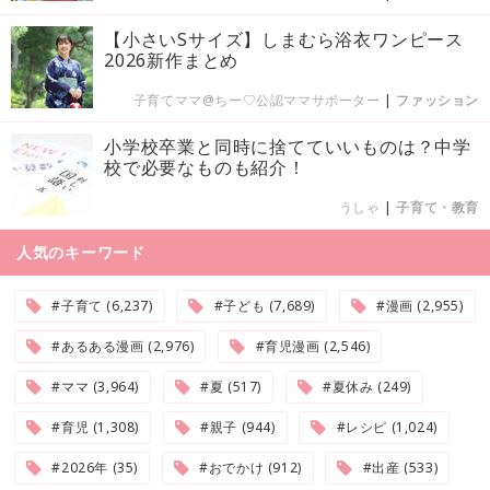
【小さいSサイズ】しまむら浴衣ワンピース
2026新作まとめ
子育てママ@ちー♡公認ママサポーター
|
ファッション
小学校卒業と同時に捨てていいものは？中学
校で必要なものも紹介！
うしゃ
|
子育て・教育
人気のキーワード
#子育て (6,237)
#子ども (7,689)
#漫画 (2,955)
#あるある漫画 (2,976)
#育児漫画 (2,546)
#ママ (3,964)
#夏 (517)
#夏休み (249)
#育児 (1,308)
#親子 (944)
#レシピ (1,024)
#2026年 (35)
#おでかけ (912)
#出産 (533)