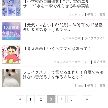
【小学校の自由研究】”アナ雪のエル
サ！？”水を一瞬で凍らせる科学実験
けんたママ
|
子育て・教育
【元気ママ占い】8/3(月)～8/9(日)の12星座
占い＆運気を上げるラッ...
元気ママ公式
|
ライフスタイル
【育児漫画】いくらママが頑張っても…
ゆき♡公認ママサポーター
|
育児漫画
フェイクスノーで雪だるま作り！真夏でも溶
けない雪だるまを作る方法とは？
Emma
|
子育て・教育
1
2
3
4
5
…