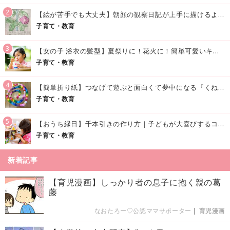
2
【絵が苦手でも大丈夫】朝顔の観察日記が上手に描けるようになる方法｜イラスト付き
子育て・教育
3
【女の子 浴衣の髪型】夏祭りに！花火に！簡単可愛いキッズの浴衣ヘアアレンジまとめ
子育て・教育
4
【簡単折り紙】つなげて遊ぶと面白くて夢中になる『くねくねへびさんの作り方』
子育て・教育
5
【おうち縁日】千本引きの作り方｜子どもが大喜びするコツやアイデア♪
子育て・教育
新着記事
【育児漫画】しっかり者の息子に抱く親の葛
藤
なおたろー♡公認ママサポーター
|
育児漫画