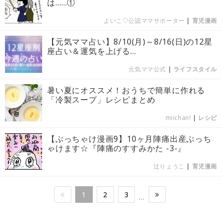
は……①
よいこ♡公認ママサポーター
|
育児漫画
【元気ママ占い】8/10(月)～8/16(日)の12星
座占い＆運気を上げる...
元気ママ公式
|
ライフスタイル
暑い夏にオススメ！おうちで簡単に作れる
「冷製スープ」レシピまとめ
miichan!
|
レシピ
【ぶっちゃけ漫画9】10ヶ月陣痛出産ぶっち
ゃけます☆『陣痛のすすみかた -3-』
辻りょうこ
|
育児漫画
1
2
3
…