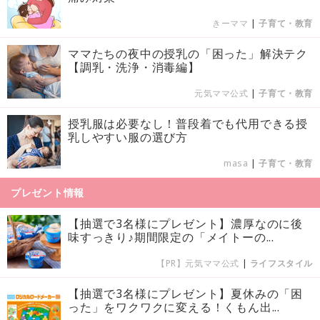
きーママ
|
子育て・教育
ママたちの夜中の授乳の「困った」解決テク
【調乳・洗浄・消毒編】
元気ママ公式
|
子育て・教育
授乳服は必要なし！普段着でも代用できる授
乳しやすい服の選び方
masa
|
子育て・教育
プレゼント情報
【抽選で3名様にプレゼント】濃厚なのに後
味すっきり♪期間限定の「メイトーの...
【PR】元気ママ公式
|
ライフスタイル
【抽選で3名様にプレゼント】夏休みの「困
った」をワクワクに変える！くもん出...