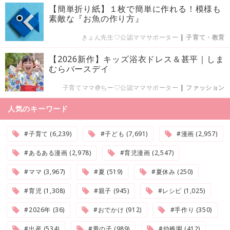
【簡単折り紙】１枚で簡単に作れる！模様も
素敵な『お魚の作り方』
きょん先生♡公認ママサポーター
|
子育て・教育
【2026新作】キッズ浴衣ドレス＆甚平｜しま
むらバースデイ
子育てママ@ちー♡公認ママサポーター
|
ファッション
人気のキーワード
#子育て (6,239)
#子ども (7,691)
#漫画 (2,957)
#あるある漫画 (2,978)
#育児漫画 (2,547)
#ママ (3,967)
#夏 (519)
#夏休み (250)
#育児 (1,308)
#親子 (945)
#レシピ (1,025)
#2026年 (36)
#おでかけ (912)
#手作り (350)
#出産 (534)
#男の子 (989)
#幼稚園 (412)