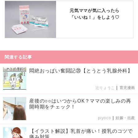
元気ママが気に入ったら
「いいね！」をしよう♡
関連する記事
悶絶おっぱい奮闘記⑳【とうとう乳腺外科】
辻りょうこ
|
育児漫画
産後の○○はいつからOK？ママの楽しみの再
開時期をチェック！
piyoco
|
妊娠・出産
【イラスト解説】乳首が痛い！授乳のコツで
痛み対策