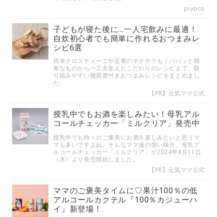
piyoco
子どもが寝た後に…一人宅飲みに最適！
自炊初心者でも簡単に作れるおつまみレ
シピ6選
簡単クロスティーニや定番のポテサラも！パパッと簡
単なものから一工夫加えたこだわりのレシピまで、取
り組みやすい難易度付きおつまみレシピをまとめまし
た。
【PR】元気ママ公式
授乳中でもお酒を楽しみたい！母乳アル
コールチェッカー「ミルクリア」発売中
授乳中でも時々のご褒美にお酒を楽しみたいと思うマ
マも多いですよね。そんなママ達の強い味方、母乳ア
ルコールチェッカー「ミルクリア」が2024年4月11日
（木）より発売開始しました。
【PR】元気ママ公式
ママのご褒美タイムに♡果汁100％の低
アルコールカクテル『100％カジューハ
イ』新登場！