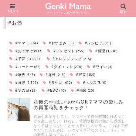
MENU
検索
すべてのママのための情報メディア
#お酒
#ママ
#おつまみ
#レシピ
(3,964)
(38)
(1,023)
#おでかけ
#プレゼント
#料理
(912)
(255)
(1,218)
#子育て
#アレンジレシピ
(6,237)
(215)
#コーヒー
#ダイエット
#ワイン
(62)
(278)
(4)
#家族
#海外
#野菜
(547)
(213)
(185)
#育児
#食生活
#ヘルス
(1,309)
(672)
(816)
#父の日
#BBQ
#福袋
(25)
(10)
(20)
産後の○○はいつからOK？ママの楽しみ
の再開時期をチェック！
妊娠や出産をしても、ママだって自分時間や好きなこ
とを楽しみたい！けれど、体調や授乳の面から我慢し
なくてはならないことがあるのもわかる…。これまで好
きだった楽しみは、いつから再開なのでしょうか。そ
の時期を調べてみました。