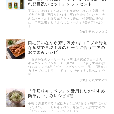
れ節目祝いセット」をプレゼント！
子育てには超えるべきハードルがいっぱい！卒乳・卒
イヤイヤ期・卒寝かしつけ・卒お弁当づくりなど、大
きなハードルを乗り越えたママ達に、特製筒に梱包し
た「卒業証書」と「よなよなエール」2缶をプレゼン
ト！
【PR】元気ママ公式
自宅にいながら旅行気分♪ギョニソ＆身近
な食材で再現！夏のビールに合う世界の
おつまみレシピ
「おさかなのソーセージ」 × 料理研究家ジョーさん。
ギョニソレシピシリーズ！夏のビールに合う世界のお
つまみレシピ3品「ギョニソグリッシーニ風」「悪魔の
カリーブルスト風」「ギョニソでチョリソ風炒め」公
開！
【PR】元気ママ公式
「千切りキャベツ」を活用したおすすめ
簡単おつまみレシピ4選
手軽に調理できて「家飲み」などの“おうち時間”にもぴ
ったりの、「千切りキャベツ」を活用したおすすめの
「おつまみレシピ」をご紹介します。