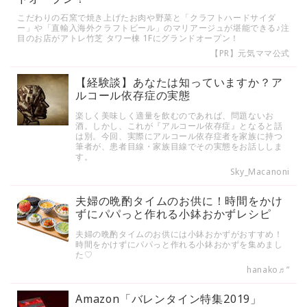
こだわりの石窯で焼き上げたお肉や野菜と「クラフトハードサイダ
ー」や「直輸入海外クラフトビール」のマリアージュが堪能できる♪注
目のお店がアトレ竹芝 タワー棟 1Fにグランドオープン！
【PR】元気ママ公式
【経験談】あなたは知っていますか？ア
ルコール依存症の実態
楽しく美味しく適量を飲むのであれば、問題ないお
酒。しかし、これが『アルコール依存症』となると話
は別。今回、実際にアルコール依存症者を家族に持つ
筆者が、患者目線・家族目線でその実態をお話ししま
す。
Sky_Macanoni
夫婦の晩酌タイムのお供に！時間をかけ
ずにパパっと作れる小鉢おかずレシピ
夫婦の晩酌タイムのお供には小鉢おかずがおすすめ！
時間をかけずにパパっと作れる小鉢おかずを集めまし
た♡
hanako♬”
Amazon「バレンタイン特集2019」