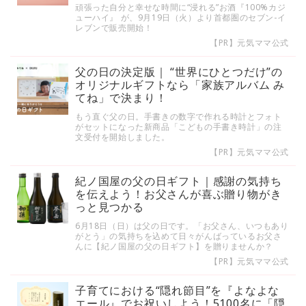
頑張った自分と幸せな時間に“浸れる”お酒『100%カジ
ューハイ』 が、9月19日（火）より首都圏のセブン-イ
レブンで販売開始！
【PR】元気ママ公式
父の日の決定版｜ “世界にひとつだけ”の
オリジナルギフトなら「家族アルバム み
てね」で決まり！
もう直ぐ父の日。手書きの数字で作れる時計とフォト
がセットになった新商品「こどもの手書き時計」の注
文受付を開始しました。
【PR】元気ママ公式
紀ノ国屋の父の日ギフト｜感謝の気持ち
を伝えよう！お父さんが喜ぶ贈り物がき
っと見つかる
6月18日（日）は父の日です。「お父さん、いつもあり
がとう」の気持ちを込めて日々がんばっているお父さ
んに【紀ノ国屋の父の日ギフト】を贈りませんか？
【PR】元気ママ公式
子育てにおける“隠れ節目”を『よなよな
エール』でお祝いしよう！5100名に「隠