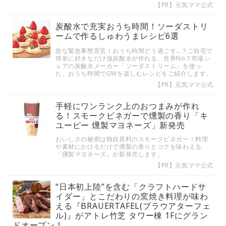
【PR】元気ママ公式
炭酸水で充実おうち時間！ソーダストリ
ームで作るしゅわうまレシピ6選
急な緊急事態宣言！おうち時間どう過ごす…？ご自宅で
簡単に好きなだけ強炭酸水が作れる、世界No.1市場シ
ェアの炭酸水メーカー「ソーダストリーム」を使っ
た、おうち時間でGWを楽しむレシピをご紹介します。
【PR】元気ママ公式
手軽にワンランク上のおつまみが作れ
る！スモークビネガーで燻製の香り「キ
ユーピー 燻製マヨネーズ」新発売
おいしさの秘密は独自原料のスモークビネガー！料理
や素材にかけるだけで燻製の香りとコクを味わえる
「燻製マヨネーズ」が新発売します。
【PR】元気ママ公式
“日本初上陸”を含む「クラフトハードサ
イダー」とこだわりの窯焼き料理が味わ
える『BRAUERTAFEL(ブラウアターフェ
ル)』がアトレ竹芝 タワー棟 1Fにグラン
ドオープン！