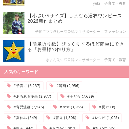
yuki
|
子育て・教育
【小さいSサイズ】しまむら浴衣ワンピース
2026新作まとめ
子育てママ@ちー♡公認ママサポーター
|
ファッション
【簡単折り紙】びっくりするほど簡単にでき
る『お星様の作り方』
きょん先生♡公認ママサポーター
|
子育て・教育
人気のキーワード
#子育て (6,237)
#漫画 (2,956)
#あるある漫画 (2,977)
#子ども (7,689)
#育児漫画 (2,546)
#ママ (3,965)
#夏 (518)
#夏休み (249)
#育児 (1,308)
#レシピ (1,025)
#親子 (944)
#おでかけ (912)
#2026年 (35)