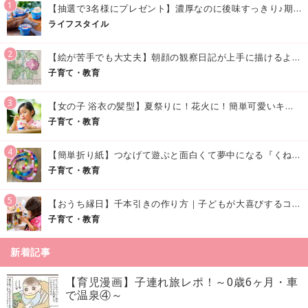
1
【抽選で3名様にプレゼント】濃厚なのに後味すっきり♪期間限定の「メイトーのなめらかプリン カルピス®入りソース」で夏を味わおう！
ライフスタイル
2
【絵が苦手でも大丈夫】朝顔の観察日記が上手に描けるようになる方法｜イラスト付き
子育て・教育
3
【女の子 浴衣の髪型】夏祭りに！花火に！簡単可愛いキッズの浴衣ヘアアレンジまとめ
子育て・教育
4
【簡単折り紙】つなげて遊ぶと面白くて夢中になる『くねくねへびさんの作り方』
子育て・教育
5
【おうち縁日】千本引きの作り方｜子どもが大喜びするコツやアイデア♪
子育て・教育
新着記事
【育児漫画】子連れ旅レポ！～0歳6ヶ月・車
で温泉④～