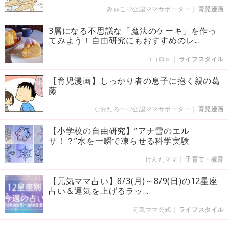
みゅこ♡公認ママサポーター
|
育児漫画
3層になる不思議な「魔法のケーキ」を作っ
てみよう！自由研究にもおすすめのレ...
ココロ♬
|
ライフスタイル
【育児漫画】しっかり者の息子に抱く親の葛
藤
なおたろー♡公認ママサポーター
|
育児漫画
【小学校の自由研究】”アナ雪のエル
サ！？”水を一瞬で凍らせる科学実験
けんたママ
|
子育て・教育
【元気ママ占い】8/3(月)～8/9(日)の12星座
占い＆運気を上げるラッ...
元気ママ公式
|
ライフスタイル