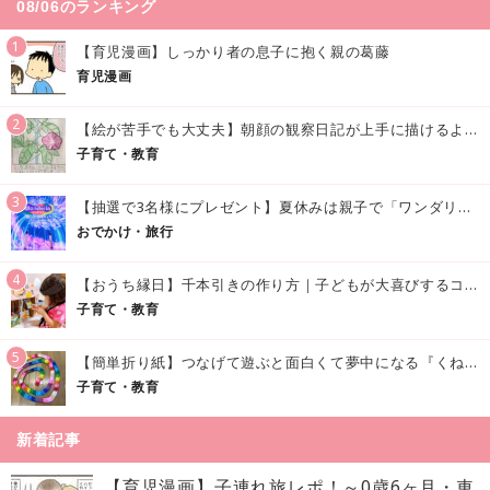
08/06のランキング
1
【育児漫画】しっかり者の息子に抱く親の葛藤
育児漫画
2
【絵が苦手でも大丈夫】朝顔の観察日記が上手に描けるようになる方法｜イラスト付き
子育て・教育
3
【抽選で3名様にプレゼント】夏休みは親子で「ワンダリア横浜」へ！涼しく学んで遊べる話題の没入型施設をご紹介
おでかけ・旅行
4
【おうち縁日】千本引きの作り方｜子どもが大喜びするコツやアイデア♪
子育て・教育
5
【簡単折り紙】つなげて遊ぶと面白くて夢中になる『くねくねへびさんの作り方』
子育て・教育
新着記事
【育児漫画】子連れ旅レポ！～0歳6ヶ月・車