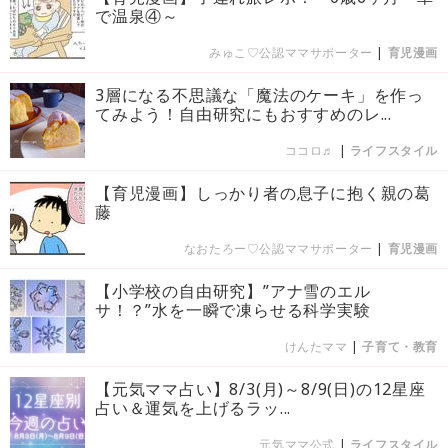
で温泉④～
みゅこ♡公認ママサポーター
|
育児漫画
3層になる不思議な「魔法のケーキ」を作っ
てみよう！自由研究にもおすすめのレ...
ココロ♬
|
ライフスタイル
【育児漫画】しっかり者の息子に抱く親の葛
藤
なおたろー♡公認ママサポーター
|
育児漫画
【小学校の自由研究】”アナ雪のエル
サ！？”水を一瞬で凍らせる科学実験
けんたママ
|
子育て・教育
【元気ママ占い】8/3(月)～8/9(日)の12星座
占い＆運気を上げるラッ...
元気ママ公式
|
ライフスタイル