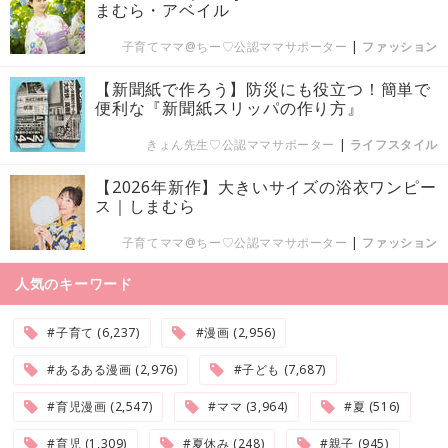
まむら・アベイル
子育てママ@ちー♡公認ママサポーター
|
ファッション
【新聞紙で作ろう】防災にも役立つ！簡単で
便利な『新聞紙スリッパの作り方』
きょん先生♡公認ママサポーター
|
ライフスタイル
【2026年新作】大きいサイズの浴衣ワンピー
ス｜しまむら
子育てママ@ちー♡公認ママサポーター
|
ファッション
人気のキーワード
#子育て (6,237)
#漫画 (2,956)
#あるある漫画 (2,976)
#子ども (7,687)
#育児漫画 (2,547)
#ママ (3,964)
#夏 (516)
#育児 (1,309)
#夏休み (248)
#親子 (945)