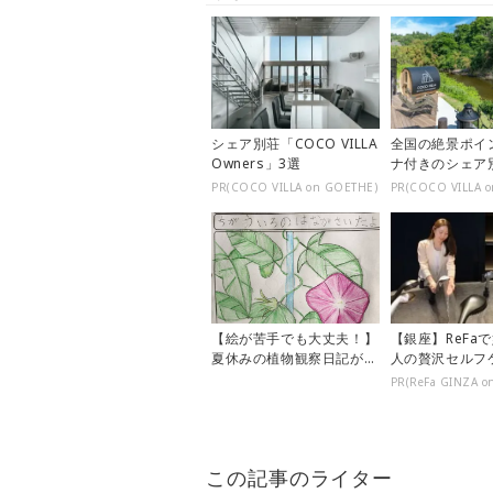
シェア別荘「COCO VILLA
全国の絶景ポイ
Owners」3選
ナ付きのシェア
PR(COCO VILLA on GOETHE)
PR(COCO VILLA 
【絵が苦手でも大丈夫！】
【銀座】ReFa
夏休みの植物観察日記が上
人の贅沢セルフ
手に描けるようになる方法
PR(ReFa GINZA o
この記事のライター