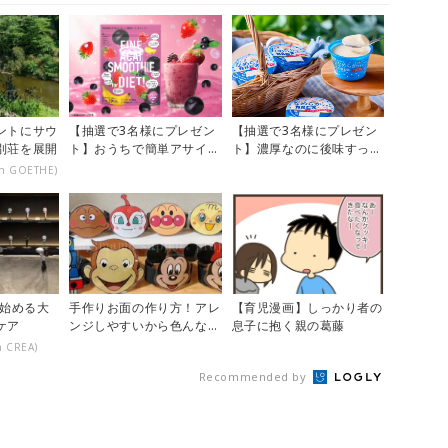
ントにサウ
【抽選で3名様にプレゼン
【抽選で3名様にプレゼン
別荘を展開
ト】おうちで簡単アサイー
ト】濃厚なのに後味すっき
ボウル風♪「アサイースム
り♪期間限定の「メイトー
on GOETHE)
ージー」...
のなめら...
で始める大
手作りお面の作り方！アレ
【育児漫画】しっかり者の
ケア
ンジしやすいから色んなイ
息子に抱く親の葛藤
ベントで大活躍♪【おうち
n CREA)
縁日】
Recommended by