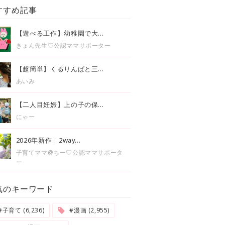
すすめ記事
【遊べる工作】幼稚園で大...
きょん先生♡公認ママサポーター
【超簡単】くるりんぱと三...
あいみ
【二人目妊娠】上の子の保...
にゃー
2026年新作｜2way...
子育てママ@ちー♡公認ママサポータ
ー
気のキーワード
#子育て (6,236)
#漫画 (2,955)