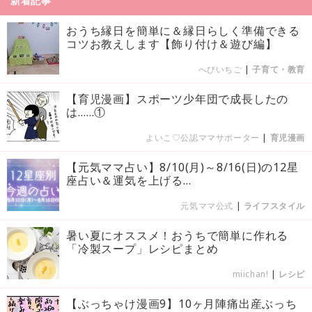
新着記事
おうち縁日を簡単に＆縁日らしく準備できる
コツお教えします【飾り付け＆遊び編】
へびいちご
|
子育て・教育
【育児漫画】スポーツ少年団で成長したの
は……①
よいこ♡公認ママサポーター
|
育児漫画
【元気ママ占い】8/10(月)～8/16(日)の12星
座占い＆運気を上げる...
元気ママ公式
|
ライフスタイル
暑い夏にオススメ！おうちで簡単に作れる
「冷製スープ」レシピまとめ
miichan!
|
レシピ
【ぶっちゃけ漫画9】10ヶ月陣痛出産ぶっち