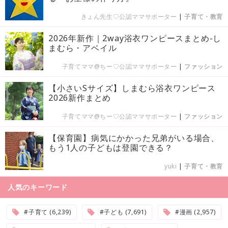
きょん先生♡公認ママサポーター
|
子育て・教育
2026年新作｜2way浴衣ワンピースまとめ-し
まむら・アベイル
子育てママ@ちー♡公認ママサポーター
|
ファッション
【小さいSサイズ】しまむら浴衣ワンピース
2026新作まとめ
子育てママ@ちー♡公認ママサポーター
|
ファッション
【保育園】病気にかかった兄弟がいる場合、
もう1人の子どもは登園できる？
yuki
|
子育て・教育
人気のキーワード
#子育て (6,239)
#子ども (7,691)
#漫画 (2,957)