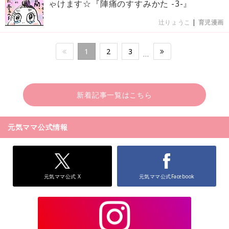
ゃけます☆『陣痛のすすみかた -3-』
辻りょうこ
|
育児漫画
1
2
3
…
新着記事一覧はこちら
元気ママ公式情報
元気ママ公式 X
元気ママ公式Facebook