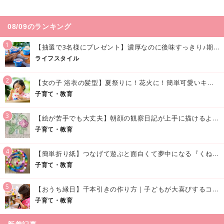
08/09のランキング
1
【抽選で3名様にプレゼント】濃厚なのに後味すっきり♪期間限定の「メイトーのなめらかプリン カルピス®入りソース」で夏を味わおう！
ライフスタイル
2
【女の子 浴衣の髪型】夏祭りに！花火に！簡単可愛いキッズの浴衣ヘアアレンジまとめ
子育て・教育
3
【絵が苦手でも大丈夫】朝顔の観察日記が上手に描けるようになる方法｜イラスト付き
子育て・教育
4
【簡単折り紙】つなげて遊ぶと面白くて夢中になる『くねくねへびさんの作り方』
子育て・教育
5
【おうち縁日】千本引きの作り方｜子どもが大喜びするコツやアイデア♪
子育て・教育