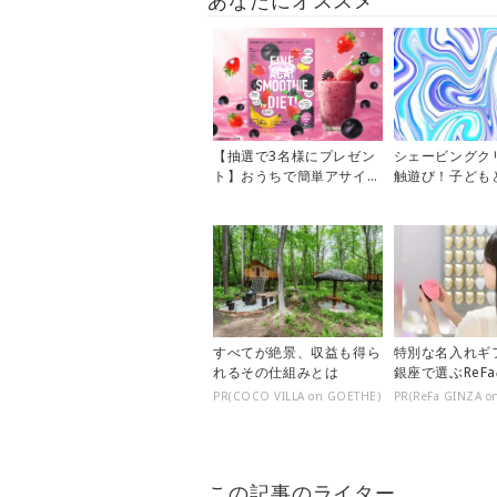
あなたにオススメ
【抽選で3名様にプレゼン
シェービングク
ト】おうちで簡単アサイー
触遊び！子ども
ボウル風♪「アサイースム
ーブリングアー
ージー」...
う♡
すべてが絶景、収益も得ら
特別な名入れギ
れるその仕組みとは
銀座で選ぶReF
ア
PR(COCO VILLA on GOETHE)
PR(ReFa GINZA o
この記事のライター