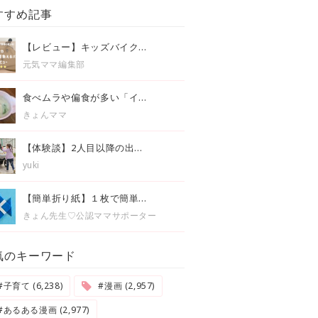
すすめ記事
【レビュー】キッズバイク...
元気ママ編集部
食べムラや偏食が多い「イ...
きょんママ
【体験談】2人目以降の出...
yuki
【簡単折り紙】１枚で簡単...
きょん先生♡公認ママサポーター
気のキーワード
#子育て (6,238)
#漫画 (2,957)
#あるある漫画 (2,977)