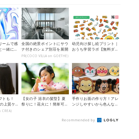
リームで感
全国の絶景ポイントにサウ
幼児向け探し絵プリント｜
と一緒にマ
ナ付きのシェア別荘を展開
おうち学習ラボ【無料ダウ
トを楽しも
ンロード】
PR(COCO VILLA on GOETHE)
フトも！
【女の子 浴衣の髪型】夏
手作りお面の作り方！アレ
aの上質ケ
祭りに！花火に！簡単可愛
ンジしやすいから色んなイ
いキッズの浴衣ヘアアレン
ベントで大活躍♪【おうち
n CREA)
ジまとめ
縁日】
Recommended by