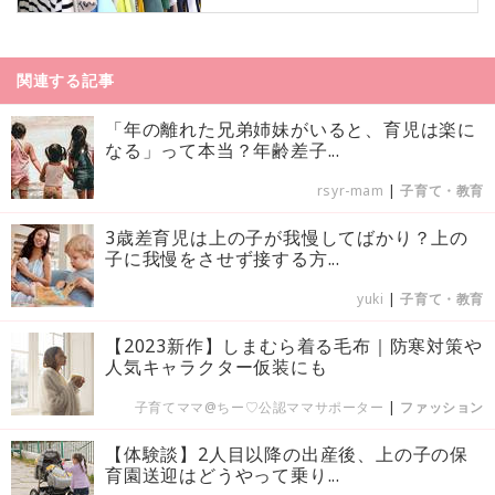
関連する記事
「年の離れた兄弟姉妹がいると、育児は楽に
なる」って本当？年齢差子...
rsyr-mam
|
子育て・教育
3歳差育児は上の子が我慢してばかり？上の
子に我慢をさせず接する方...
yuki
|
子育て・教育
【2023新作】しまむら着る毛布｜防寒対策や
人気キャラクター仮装にも
子育てママ@ちー♡公認ママサポーター
|
ファッション
【体験談】2人目以降の出産後、上の子の保
育園送迎はどうやって乗り...