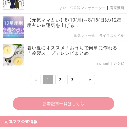
よいこ♡公認ママサポーター
|
育児漫画
【元気ママ占い】8/10(月)～8/16(日)の12星
座占い＆運気を上げる...
元気ママ公式
|
ライフスタイル
暑い夏にオススメ！おうちで簡単に作れる
「冷製スープ」レシピまとめ
miichan!
|
レシピ
1
2
3
…
新着記事一覧はこちら
元気ママ公式情報