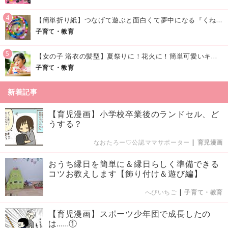
4
【簡単折り紙】つなげて遊ぶと面白くて夢中になる『くねくねへびさんの作り方』
子育て・教育
5
【女の子 浴衣の髪型】夏祭りに！花火に！簡単可愛いキッズの浴衣ヘアアレンジまとめ
子育て・教育
新着記事
【育児漫画】小学校卒業後のランドセル、ど
うする？
なおたろー♡公認ママサポーター
|
育児漫画
おうち縁日を簡単に＆縁日らしく準備できる
コツお教えします【飾り付け＆遊び編】
へびいちご
|
子育て・教育
【育児漫画】スポーツ少年団で成長したの
は……①