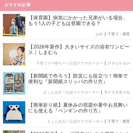
おすすめ記事
【保育園】病気にかかった兄弟がいる場合、
もう1人の子どもは登園できる？
yuki
|
子育て・教育
【2026年新作】大きいサイズの浴衣ワンピー
ス｜しまむら
子育てママ@ちー♡公認ママサポーター
|
ファッション
【新聞紙で作ろう】防災にも役立つ！簡単で
便利な『新聞紙スリッパの作り方』
きょん先生♡公認ママサポーター
|
ライフスタイル
【簡単折り紙】夏休みの宿題や暑中お見舞い
にも使える『ペンギンの作り方』
きょん先生♡公認ママサポーター
|
子育て・教育