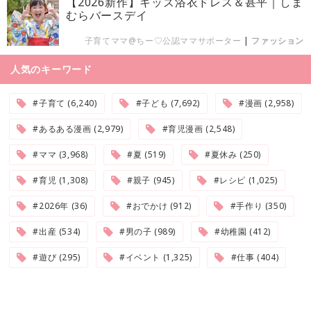
【2026新作】キッズ浴衣ドレス＆甚平｜しま
むらバースデイ
子育てママ@ちー♡公認ママサポーター
|
ファッション
人気のキーワード
#子育て (6,240)
#子ども (7,692)
#漫画 (2,958)
#あるある漫画 (2,979)
#育児漫画 (2,548)
#ママ (3,968)
#夏 (519)
#夏休み (250)
#育児 (1,308)
#親子 (945)
#レシピ (1,025)
#2026年 (36)
#おでかけ (912)
#手作り (350)
#出産 (534)
#男の子 (989)
#幼稚園 (412)
#遊び (295)
#イベント (1,325)
#仕事 (404)