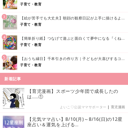
子育て・教育
3
【絵が苦手でも大丈夫】朝顔の観察日記が上手に描けるようになる方法｜イラスト付き
子育て・教育
4
【簡単折り紙】つなげて遊ぶと面白くて夢中になる『くねくねへびさんの作り方』
子育て・教育
5
【おうち縁日】千本引きの作り方｜子どもが大喜びするコツやアイデア♪
子育て・教育
新着記事
【育児漫画】スポーツ少年団で成長したの
は……①
よいこ♡公認ママサポーター
|
育児漫画
【元気ママ占い】8/10(月)～8/16(日)の12星
座占い＆運気を上げる...