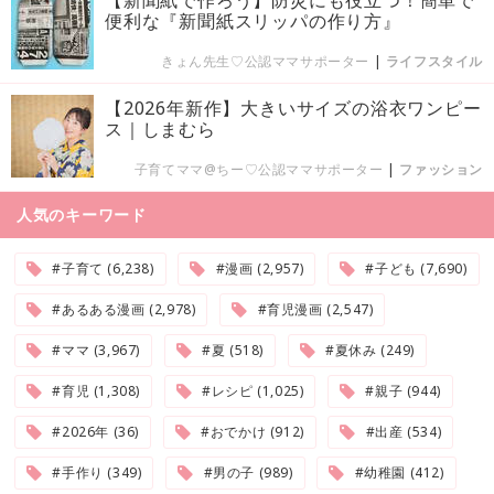
便利な『新聞紙スリッパの作り方』
きょん先生♡公認ママサポーター
|
ライフスタイル
【2026年新作】大きいサイズの浴衣ワンピー
ス｜しまむら
子育てママ@ちー♡公認ママサポーター
|
ファッション
人気のキーワード
#子育て (6,238)
#漫画 (2,957)
#子ども (7,690)
#あるある漫画 (2,978)
#育児漫画 (2,547)
#ママ (3,967)
#夏 (518)
#夏休み (249)
#育児 (1,308)
#レシピ (1,025)
#親子 (944)
#2026年 (36)
#おでかけ (912)
#出産 (534)
#手作り (349)
#男の子 (989)
#幼稚園 (412)