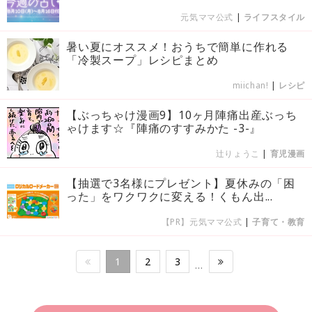
元気ママ公式
|
ライフスタイル
暑い夏にオススメ！おうちで簡単に作れる
「冷製スープ」レシピまとめ
miichan!
|
レシピ
【ぶっちゃけ漫画9】10ヶ月陣痛出産ぶっち
ゃけます☆『陣痛のすすみかた -3-』
辻りょうこ
|
育児漫画
【抽選で3名様にプレゼント】夏休みの「困
った」をワクワクに変える！くもん出...
【PR】元気ママ公式
|
子育て・教育
1
2
3
…