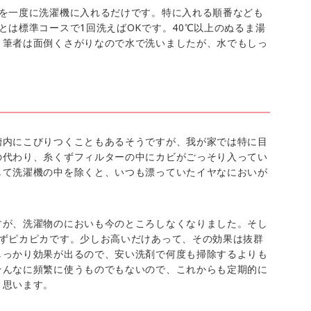
剤を一度に洗濯機に入れるだけです。特に入れる順番なども
とは標準コースで1回洗えばOKです。40℃以上のぬるま湯
。筆者は面倒くさがりなので水で洗いましたが、水でもしっ
槽内にこびりつくこともあるそうですが、我が家では特に目
の代わり、糸くずフィルターの中にカビがごっそり入ってい
して洗濯機の中を除くと、いつも漂っていたイヤなにおいが
すが、洗濯物のにおいも今のところしなくなりました。そし
らずピカピカです。少しお高いだけあって、その効果は抜群
しっかり効果が出るので、安い洗剤で何度も掃除するよりも
そんなに頻繁に使うものでもないので、これからも定期的に
と思います。