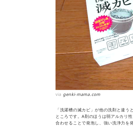
via
genki-mama.com
「洗濯槽の滅カビ」が他の洗剤と違うと
ところです。A剤のほうは弱アルカリ性
合わせることで発泡し、強い洗浄力を