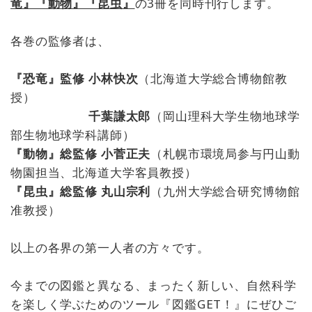
竜』『動物』『昆虫』
の3冊を同時刊行します。
各巻の監修者は、
『恐竜』監修 小林快次
（北海道大学総合博物館教
授）
千葉謙太郎
（岡山理科大学生物地球学
部生物地球学科講師）
『動物』総監修 小菅正夫
（札幌市環境局参与円山動
物園担当、北海道大学客員教授）
『昆虫』総監修 丸山宗利
（九州大学総合研究博物館
准教授）
以上の各界の第一人者の方々です。
今までの図鑑と異なる、まったく新しい、自然科学
を楽しく学ぶためのツール『図鑑GET！』にぜひご