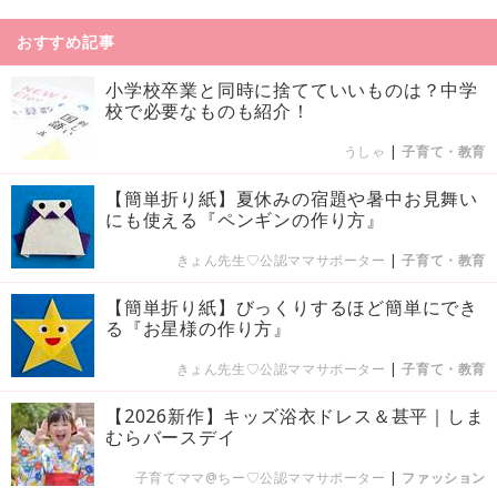
おすすめ記事
小学校卒業と同時に捨てていいものは？中学
校で必要なものも紹介！
うしゃ
|
子育て・教育
【簡単折り紙】夏休みの宿題や暑中お見舞い
にも使える『ペンギンの作り方』
きょん先生♡公認ママサポーター
|
子育て・教育
【簡単折り紙】びっくりするほど簡単にでき
る『お星様の作り方』
きょん先生♡公認ママサポーター
|
子育て・教育
【2026新作】キッズ浴衣ドレス＆甚平｜しま
むらバースデイ
子育てママ@ちー♡公認ママサポーター
|
ファッション