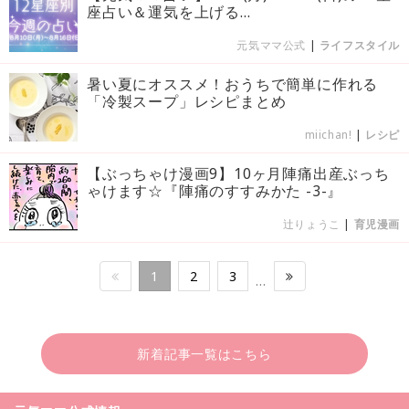
座占い＆運気を上げる...
元気ママ公式
|
ライフスタイル
暑い夏にオススメ！おうちで簡単に作れる
「冷製スープ」レシピまとめ
miichan!
|
レシピ
【ぶっちゃけ漫画9】10ヶ月陣痛出産ぶっち
ゃけます☆『陣痛のすすみかた -3-』
辻りょうこ
|
育児漫画
1
2
3
…
新着記事一覧はこちら