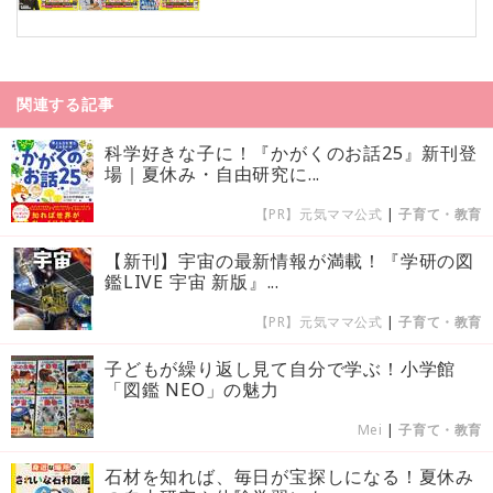
関連する記事
科学好きな子に！『かがくのお話25』新刊登
場｜夏休み・自由研究に...
【PR】元気ママ公式
|
子育て・教育
【新刊】宇宙の最新情報が満載！『学研の図
鑑LIVE 宇宙 新版』...
【PR】元気ママ公式
|
子育て・教育
子どもが繰り返し見て自分で学ぶ！小学館
「図鑑 NEO」の魅力
Mei
|
子育て・教育
石材を知れば、毎日が宝探しになる！夏休み