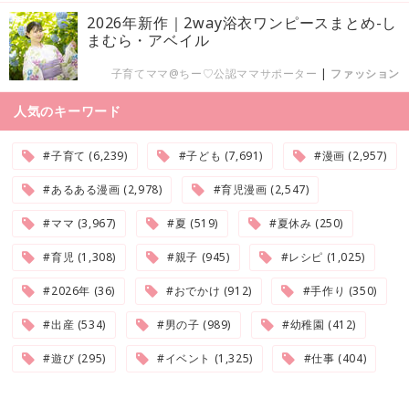
2026年新作｜2way浴衣ワンピースまとめ-し
まむら・アベイル
子育てママ@ちー♡公認ママサポーター
|
ファッション
人気のキーワード
#子育て (6,239)
#子ども (7,691)
#漫画 (2,957)
#あるある漫画 (2,978)
#育児漫画 (2,547)
#ママ (3,967)
#夏 (519)
#夏休み (250)
#育児 (1,308)
#親子 (945)
#レシピ (1,025)
#2026年 (36)
#おでかけ (912)
#手作り (350)
#出産 (534)
#男の子 (989)
#幼稚園 (412)
#遊び (295)
#イベント (1,325)
#仕事 (404)