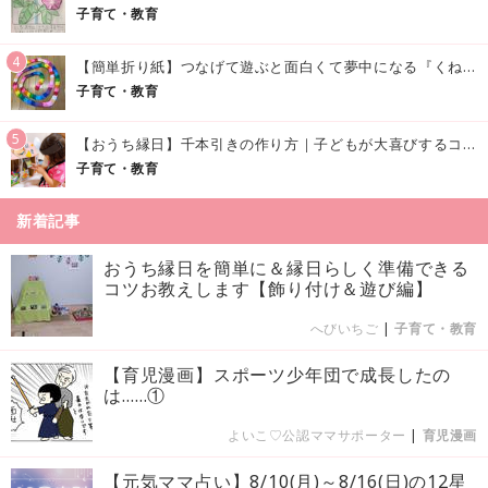
子育て・教育
4
【簡単折り紙】つなげて遊ぶと面白くて夢中になる『くねくねへびさんの作り方』
子育て・教育
5
【おうち縁日】千本引きの作り方｜子どもが大喜びするコツやアイデア♪
子育て・教育
新着記事
おうち縁日を簡単に＆縁日らしく準備できる
コツお教えします【飾り付け＆遊び編】
へびいちご
|
子育て・教育
【育児漫画】スポーツ少年団で成長したの
は……①
よいこ♡公認ママサポーター
|
育児漫画
【元気ママ占い】8/10(月)～8/16(日)の12星