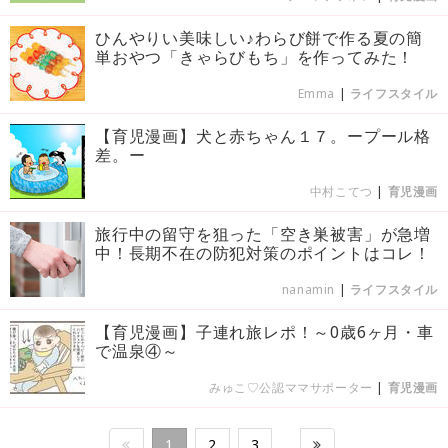
ひんやりい美味しい♪わらび餅で作る夏の簡
単おやつ「きゃらびもち」を作ってみた！
Emma
|
ライフスタイル
【育児漫画】犬と赤ちゃん１７。ープール格
差。ー
中村こてつ
|
育児漫画
旅行中の留守を狙った「空き巣被害」が急増
中！長期不在の防犯対策のポイントはコレ！
nanamin
|
ライフスタイル
【育児漫画】子連れ旅レポ！～0歳6ヶ月・車
で温泉④～
みゅこ♡公認ママサポーター
|
育児漫画
1
2
3