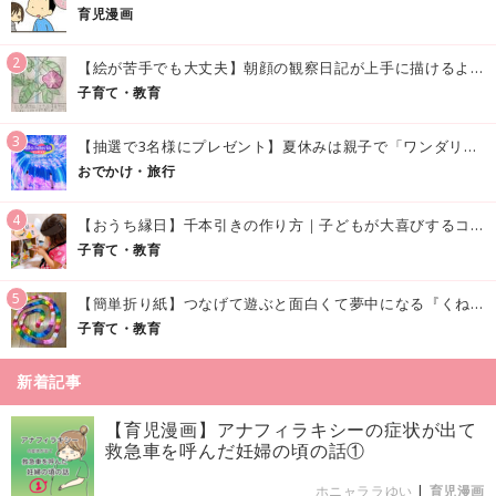
育児漫画
2
【絵が苦手でも大丈夫】朝顔の観察日記が上手に描けるようになる方法｜イラスト付き
子育て・教育
3
【抽選で3名様にプレゼント】夏休みは親子で「ワンダリア横浜」へ！涼しく学んで遊べる話題の没入型施設をご紹介
おでかけ・旅行
4
【おうち縁日】千本引きの作り方｜子どもが大喜びするコツやアイデア♪
子育て・教育
5
【簡単折り紙】つなげて遊ぶと面白くて夢中になる『くねくねへびさんの作り方』
子育て・教育
新着記事
【育児漫画】アナフィラキシーの症状が出て
救急車を呼んだ妊婦の頃の話①
ホニャララゆい
|
育児漫画