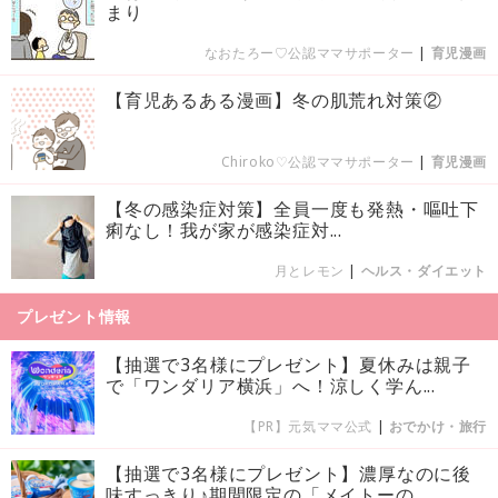
まり
なおたろー♡公認ママサポーター
|
育児漫画
【育児あるある漫画】冬の肌荒れ対策②
Chiroko♡公認ママサポーター
|
育児漫画
【冬の感染症対策】全員一度も発熱・嘔吐下
痢なし！我が家が感染症対...
月とレモン
|
ヘルス・ダイエット
プレゼント情報
【抽選で3名様にプレゼント】夏休みは親子
で「ワンダリア横浜」へ！涼しく学ん...
【PR】元気ママ公式
|
おでかけ・旅行
【抽選で3名様にプレゼント】濃厚なのに後
味すっきり♪期間限定の「メイトーの...