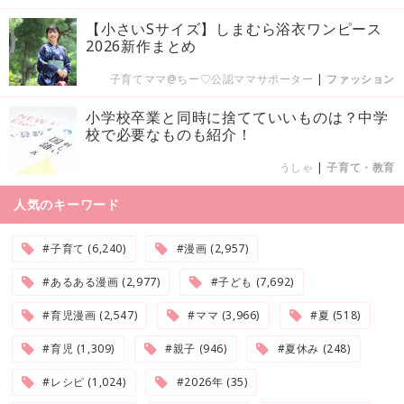
【小さいSサイズ】しまむら浴衣ワンピース
2026新作まとめ
子育てママ@ちー♡公認ママサポーター
|
ファッション
小学校卒業と同時に捨てていいものは？中学
校で必要なものも紹介！
うしゃ
|
子育て・教育
人気のキーワード
#子育て (6,240)
#漫画 (2,957)
#あるある漫画 (2,977)
#子ども (7,692)
#育児漫画 (2,547)
#ママ (3,966)
#夏 (518)
#育児 (1,309)
#親子 (946)
#夏休み (248)
#レシピ (1,024)
#2026年 (35)