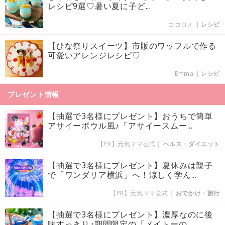
レシピ9選♡暑い夏に子ど...
ココロ♬
|
レシピ
【ひな祭りスイーツ】市販のワッフルで作る
可愛いアレンジレシピ♡
Emma
|
レシピ
プレゼント情報
【抽選で3名様にプレゼント】おうちで簡単
アサイーボウル風♪「アサイースムー...
【PR】元気ママ公式
|
ヘルス・ダイエット
【抽選で3名様にプレゼント】夏休みは親子
で「ワンダリア横浜」へ！涼しく学ん...
【PR】元気ママ公式
|
おでかけ・旅行
【抽選で3名様にプレゼント】濃厚なのに後
味すっきり♪期間限定の「メイトーの...