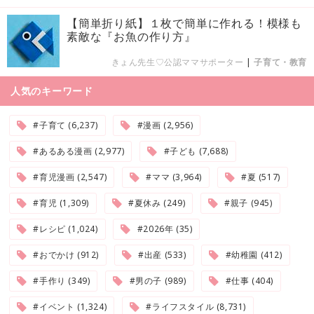
【簡単折り紙】１枚で簡単に作れる！模様も
素敵な『お魚の作り方』
きょん先生♡公認ママサポーター
|
子育て・教育
人気のキーワード
#子育て (6,237)
#漫画 (2,956)
#あるある漫画 (2,977)
#子ども (7,688)
#育児漫画 (2,547)
#ママ (3,964)
#夏 (517)
#育児 (1,309)
#夏休み (249)
#親子 (945)
#レシピ (1,024)
#2026年 (35)
#おでかけ (912)
#出産 (533)
#幼稚園 (412)
#手作り (349)
#男の子 (989)
#仕事 (404)
#イベント (1,324)
#ライフスタイル (8,731)