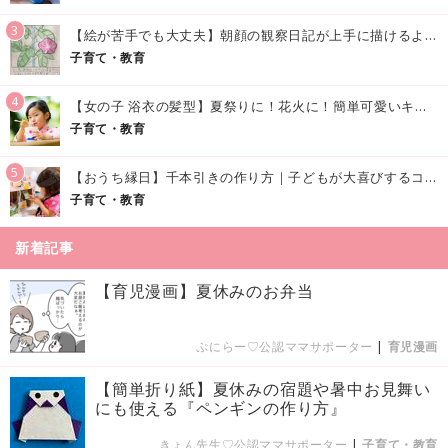
3
【絵が苦手でも大丈夫】朝顔の観察日記が上手に描けるようになる方法｜イラスト付き
子育て・教育
4
【女の子 浴衣の髪型】夏祭りに！花火に！簡単可愛いキッズの浴衣ヘアアレンジまとめ
子育て・教育
5
【おうち縁日】千本引きの作り方｜子どもが大喜びするコツやアイデア♪
子育て・教育
新着記事
【育児漫画】夏休みのお弁当
ぷにらー♡公認ママサポーター
|
育児漫画
【簡単折り紙】夏休みの宿題や暑中お見舞い
にも使える『ペンギンの作り方』
きょん先生♡公認ママサポーター
|
子育て・教育