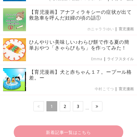
【育児漫画】アナフィラキシーの症状が出て
救急車を呼んだ妊婦の頃の話①
ホニャララゆい
|
育児漫画
ひんやりい美味しい♪わらび餅で作る夏の簡
単おやつ「きゃらびもち」を作ってみた！
Emma
|
ライフスタイル
【育児漫画】犬と赤ちゃん１７。ープール格
差。ー
中村こてつ
|
育児漫画
1
2
3
…
新着記事一覧はこちら