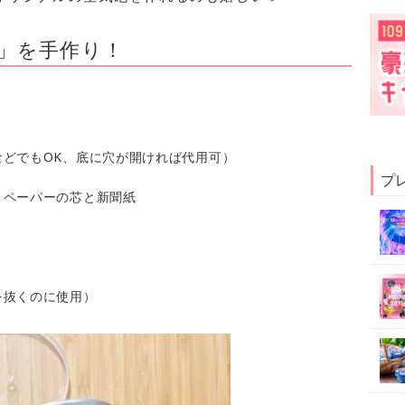
」を手作り！
どでもOK、底に穴が開ければ代用可）
プ
トペーパーの芯と新聞紙
を抜くのに使用）