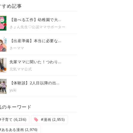
すすめ記事
【遊べる工作】幼稚園で大...
きょん先生♡公認ママサポーター
【出産準備】本当に必要な...
きーママ
先輩ママに聞いた！つわり...
元気ママ公式
【体験談】2人目以降の出...
yuki
気のキーワード
#子育て (6,236)
#漫画 (2,955)
#あるある漫画 (2,976)