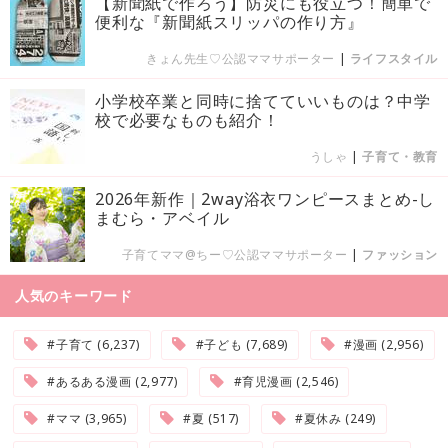
【新聞紙で作ろう】防災にも役立つ！簡単で
便利な『新聞紙スリッパの作り方』
きょん先生♡公認ママサポーター
|
ライフスタイル
小学校卒業と同時に捨てていいものは？中学
校で必要なものも紹介！
うしゃ
|
子育て・教育
2026年新作｜2way浴衣ワンピースまとめ-し
まむら・アベイル
子育てママ@ちー♡公認ママサポーター
|
ファッション
人気のキーワード
#子育て (6,237)
#子ども (7,689)
#漫画 (2,956)
#あるある漫画 (2,977)
#育児漫画 (2,546)
#ママ (3,965)
#夏 (517)
#夏休み (249)