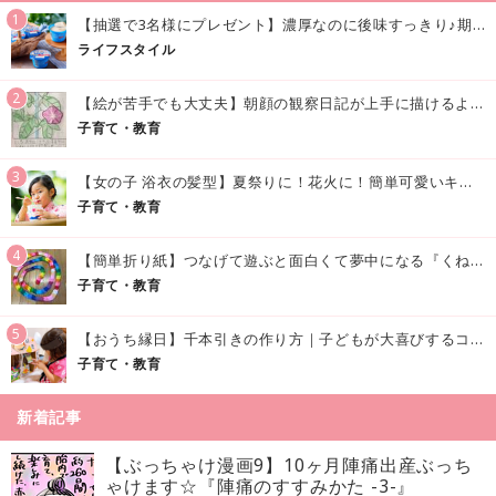
1
【抽選で3名様にプレゼント】濃厚なのに後味すっきり♪期間限定の「メイトーのなめらかプリン カルピス®入りソース」で夏を味わおう！
ライフスタイル
2
【絵が苦手でも大丈夫】朝顔の観察日記が上手に描けるようになる方法｜イラスト付き
子育て・教育
3
【女の子 浴衣の髪型】夏祭りに！花火に！簡単可愛いキッズの浴衣ヘアアレンジまとめ
子育て・教育
4
【簡単折り紙】つなげて遊ぶと面白くて夢中になる『くねくねへびさんの作り方』
子育て・教育
5
【おうち縁日】千本引きの作り方｜子どもが大喜びするコツやアイデア♪
子育て・教育
新着記事
【ぶっちゃけ漫画9】10ヶ月陣痛出産ぶっち
ゃけます☆『陣痛のすすみかた -3-』