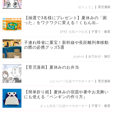
辻りょうこ
|
育児漫画
【抽選で3名様にプレゼント】夏休みの「困
った」をワクワクに変える！くもん出...
【PR】元気ママ公式
|
子育て・教育
子連れ帰省に重宝！新幹線や長距離列車移動
の際の必携グッズ5選
piyoco
|
おでかけ・旅行
【育児漫画】夏休みのお弁当
ぷにらー♡公認ママサポーター
|
育児漫画
【簡単折り紙】夏休みの宿題や暑中お見舞い
にも使える『ペンギンの作り方』
きょん先生♡公認ママサポーター
|
子育て・教育