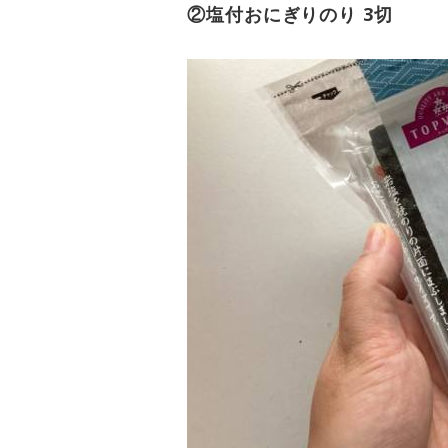
②塩付おにぎりのり 3切