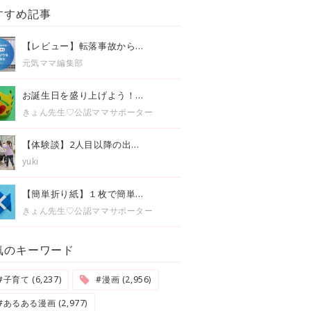
すすめ記事
【レビュー】転落事故から...
元気ママ編集部
お誕生日を盛り上げよう！...
きょん先生♡公認ママサポーター
【体験談】2人目以降の出...
yuki
【簡単折り紙】１枚で簡単...
きょん先生♡公認ママサポーター
気のキーワード
#子育て (6,237)
#漫画 (2,956)
#あるある漫画 (2,977)