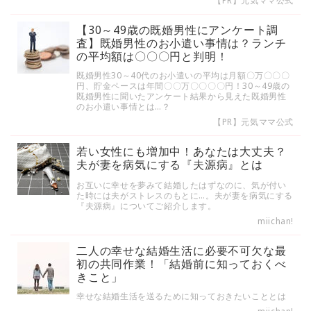
【PR】元気ママ公式
【30～49歳の既婚男性にアンケート調
査】既婚男性のお小遣い事情は？ランチ
の平均額は〇〇〇円と判明！
既婚男性30～40代のお小遣いの平均は月額〇万〇〇〇
円、貯金ペースは年間〇〇万〇〇〇〇円！30～49歳の
既婚男性に聞いたアンケート結果から見えた既婚男性
のお小遣い事情とは…？
【PR】元気ママ公式
若い女性にも増加中！あなたは大丈夫？
夫が妻を病気にする『夫源病』とは
お互いに幸せを夢みて結婚したはずなのに、気が付い
た時には夫がストレスのもとに…。夫が妻を病気にする
『夫源病』についてご紹介します。
miichan!
二人の幸せな結婚生活に必要不可欠な最
初の共同作業！「結婚前に知っておくべ
きこと」
幸せな結婚生活を送るために知っておきたいこととは