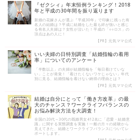
『ゼクシィ』年末恒例ランキング！2018
年と平成の30年間を振り返ります
新婚の花嫁さんが選ぶ『平成30年』で印象に残った有
名人の結婚は？平成に結婚をした最も絆が強いと感じ
る有名人夫婦は？女性が泣いた！平成の「○○ロス」の
頂点はあの人に！
【PR】元気ママ公式
いい夫婦の日特別調査「結婚指輪の着用
率」についてのアンケート
「半数以上」の夫婦が結婚指輪を「毎日着けていな
い」ことが発覚！「着けたくないワケじゃない」年代
別に見る、結婚指輪を着けない納得の理由とは？
【PR】元気ママ公式
結婚は自分にとって「働き方改革」の最
大のチャンス？ワークライフバランスの
お悩み解決方法を大調査！
全国の20代～30代の既婚男女412名に「恋愛・結婚意
識」に関する実態調査を実施！一般の方々の経験から
見えてきた、結婚とワークライフバランスについてレ
ポートします。