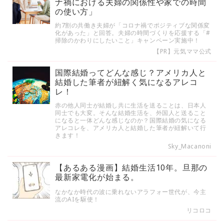
ナ禍における夫婦の関係性や家での時間
の使い方」
約7割の共働き夫婦が「コロナ禍でポジティブな関係変
化があった」と回答。夫婦の時間づくりを応援する「#
掃除のかわりにしたいこと」キャンペーン実施中！
【PR】元気ママ公式
国際結婚ってどんな感じ？アメリカ人と
結婚した筆者が紐解く気になるアレコ
レ！
赤の他人同士が結婚し共に生活を送ることは、日本人
同士でも大変。そんな結婚生活を、外国人と送ること
になると一体どんな感じなのか？国際結婚の気になる
アレコレを、アメリカ人と結婚した筆者が紐解いて行
きます！
Sky_Macanoni
【あるある漫画】結婚生活10年。旦那の
最新家電化が始まる。
なかなか時代の波に乗れないアラフォー世代が、今主
流のAIを駆使！
リコロコ