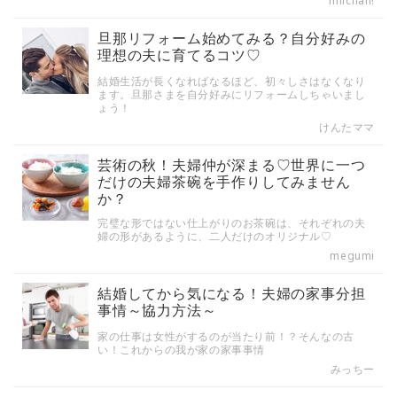
miichan!
旦那リフォーム始めてみる？自分好みの
理想の夫に育てるコツ♡
結婚生活が長くなればなるほど、初々しさはなくなり
ます。旦那さまを自分好みにリフォームしちゃいまし
ょう！
けんたママ
芸術の秋！夫婦仲が深まる♡世界に一つ
だけの夫婦茶碗を手作りしてみません
か？
完璧な形ではない仕上がりのお茶碗は、それぞれの夫
婦の形があるように、二人だけのオリジナル♡
megumi
結婚してから気になる！夫婦の家事分担
事情～協力方法～
家の仕事は女性がするのが当たり前！？そんなの古
い！これからの我が家の家事事情
みっちー