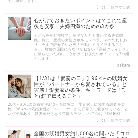
をご紹介します。
【PR】元気ママ公式
心がけておきたいポイントは？これで産
後も安泰！夫婦円満のための3カ条
子どもを産む前後で、多少なりとも変化する夫婦関
係。特に、産後の女性はホルモンバランスの乱れもあ
り、今まで許せていた夫の言動にイライラすること
も…。離婚の原因にもなりかねない「産後クライシス」
に陥らないために、心がけておきたいポイントを3つ紹
介します。
sakura
【1/31は「愛妻の日」】96.4％の既婚女
性が「パートナーから愛されている」と
実感！愛妻家の条件、キーワードは「“こ
とば”で伝えること」
20代～30代の既婚女性340人を対象に「愛妻家」に関する調査を実
施。96.4％の既婚女性が「パートナーから日常的に愛されている」と
いう実感あり！愛妻家だと思う芸能人ランキング1位は「DAIGO」
【PR】元気ママ公式
全国の既婚男女約1,000名に聞いた「コロ