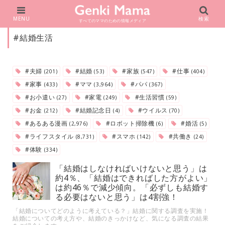
MENU
検索
すべてのママのための情報メディア
#結婚生活
#夫婦
#結婚
#家族
#仕事
(201)
(53)
(547)
(404)
#家事
#ママ
#パパ
(433)
(3,964)
(367)
#お小遣い
#家電
#生活習慣
(27)
(249)
(59)
#お金
#結婚記念日
#ウイルス
(212)
(4)
(70)
#あるある漫画
#ロボット掃除機
#婚活
(2,976)
(6)
(5)
#ライフスタイル
#スマホ
#共働き
(8,731)
(142)
(24)
#体験
(334)
「結婚はしなければいけないと思う」は
約4％、「結婚はできればした方がよい」
は約46％で減少傾向。「必ずしも結婚す
る必要はないと思う」は4割強！
「結婚についてどのように考えている？」結婚に関する調査を実施！
結婚についての考え方や、結婚のきっかけなど、気になる調査の結果